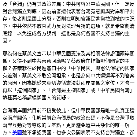
及「台獨」仍有其政策差異：中共可容忍中華民國，但一定反
對台灣獨立到底，因為前者還代表著台灣有意願與對岸和平共
存，後者則是國土分裂，否則在明知會讓民進黨撿到槍的情況
下，中共依然不放棄武力反對法理台獨的選項，就是希望劃清
底線，以免造成各方誤判，這也是為何各國不支持台獨的主
因。
那為何在蔡英文宣示以中華民國憲法及其相關法律處理兩岸關
係，又得不到中共善意回應呢？蔡政府在捍衛哪個國家的主
權？答案就在於民進黨口中的「中華民國」與憲法保衛的國家
有差別，蔡英文不敢公開坦承，也是為何中共遲遲等不到答案
的原因，因為她從未真切遵循憲法對兩岸關係之定位，才會一
再以「這個國家」、「台灣是主權國家」或「中華民國台灣」
這種莫名稱謂模糊國人的質疑。
台海兩岸固然目前不接受彼此，但中華民國卻是唯一能真正穩
定兩岸關係、化解當前台海僵局的政治密碼，不僅是台灣爭取
兩岸互動對等尊嚴的立基點，更是避免遭中共矮化的唯一解
方。
美國
雖不承認我國、也多次公開表明不支持台灣獨立，卻