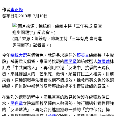
作者
李正修
發布日期
2019年12月10日
(圖片來源：總統府，總統主持「三年有成 臺灣進
步關鍵字」記者會。)
今年
總統大選
有個特色，就是尋求連任的
蔡英文
總統將「主權
牌」喊得震天價響，意圖將挑戰的
國民黨
總統候選人
韓國瑜
抹
紅成「中共同路人」，再利用香港「反送中」抗爭的天賜良
機，來挑撥國人的「芒果乾」激情，順帶打民主人權牌。目前
來看，這種選戰手法確實收到不錯成效，挽救蔡英文免於敗選
邊緣，但無形中卻等於反證蔡政府提不出實質政績的窘況。
在激烈的選舉過程中，國民黨黨的政見被淹沒在統獨政治口
水，
民進黨
立院黨團甚至藉由人數優勢，強行通過針對性極強
的「反滲透法」，再配合民進黨黨政一體的「抗中保台」操
作，將整個選戰營造成「
台灣
保衛戰」，還惡意扭曲「一國兩