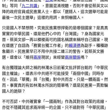
制」等同「
九二共識
」，意圖混淆視聽，否則不會從蔡英文以
降的政府官員或民進黨人士，都以「選錯人，這次選舉可能是
最後一次民主選舉」這樣的用詞，來恫嚇國人。
只是國人不禁想問，究竟民進黨想捍衛的是哪個國家？是真真
實實的中華民國、還是他們心中的「台灣國」？身為國家元
首，蔡英文卻一再以模稜兩可的國名稱謂來稱呼自己國家，現
在還選了自詡為「務實台獨工作者」的
賴清德
為副手。種種跡
象顯示，民進黨早已不甩中共接二連三的警告，若蔡英文勝
選，還會以「維持
兩岸
現狀」來經營
兩岸關係
嗎？
有台獨理論大師之稱的林濁水日前著文批評郭台銘的「中華民
國主權論」，還表示中共絕不可能接受「兩個中國」同時存
在，因此「華獨」與「台獨」對中共而言，只是一體兩面。然
而，事實真的有如林濁水所說的簡單嗎？還是民進黨一貫欺騙
國人的詭辯？
不可否認，中共確實拿「一國兩制」作為其對台政策的底線，
亦從不隱藏其追求兩岸統一的企圖，只不過對待「中華民國」