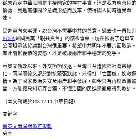
從未否定中華民國是主權國家的存在事實，這是我方應善用的
優勢，民進黨卻囿於意識形態而放棄，使得國人同時遭受牽
連。
民進黨向來嘴硬，說台灣不需要中共的善意，過去也一再批判
ECFA
是國民黨「親共賣台」的糖衣毒藥，現在卻為了選舉又
公開坦承該協議對台灣很重要，希望中共明年不要片面取消。
如此前倨後恭的姿態，才是破壞兩岸和平穩定的兇手。
蔡英文執政以來，外交節節敗退、台灣日益遭國際社會邊緣
化，兩岸關係又處於對抗緊張狀態，只得打「亡國感」挽救選
情。為了國家長治久安及兩岸和平發展，如今只有再度政黨輪
替，方能讓只知玩弄台獨、不懂治國的民進黨徹底得到教訓。
（本文刊載於108.12.10 中華日報）
關鍵字
蔡英文
兩岸關係
芒果乾
分享