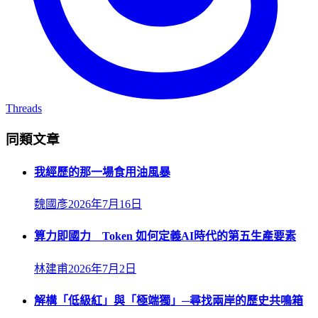
Threads
同類文章
我經歷的那一場食用油風暴
魏國彥
2026年7月16日
算力即國力 Token 如何定義AI時代的第五生產要素
林建甫
2026年7月2日
解構「低級紅」與「極端獨」─尋找兩岸的歷史共鳴箱