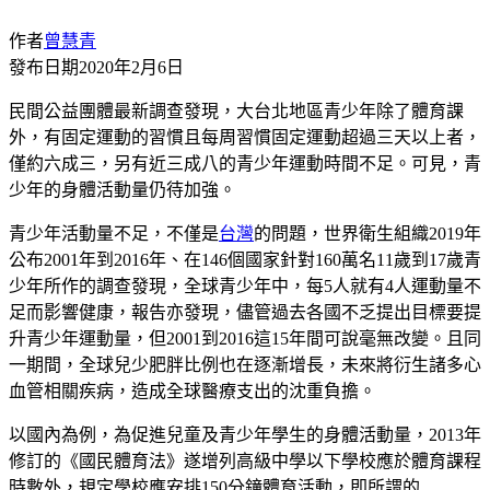
作者
曾慧青
發布日期
2020年2月6日
民間公益團體最新調查發現，大台北地區青少年除了體育課
外，有固定運動的習慣且每周習慣固定運動超過三天以上者，
僅約六成三，另有近三成八的青少年運動時間不足。可見，青
少年的身體活動量仍待加強。
青少年活動量不足，不僅是
台灣
的問題，世界衛生組織2019年
公布2001年到2016年、在146個國家針對160萬名11歲到17歲青
少年所作的調查發現，全球青少年中，每5人就有4人運動量不
足而影響健康，報告亦發現，儘管過去各國不乏提出目標要提
升青少年運動量，但2001到2016這15年間可說毫無改變。且同
一期間，全球兒少肥胖比例也在逐漸增長，未來將衍生諸多心
血管相關疾病，造成全球醫療支出的沈重負擔。
以國內為例，為促進兒童及青少年學生的身體活動量，2013年
修訂的《國民體育法》遂增列高級中學以下學校應於體育課程
時數外，規定學校應安排150分鐘體育活動，即所謂的