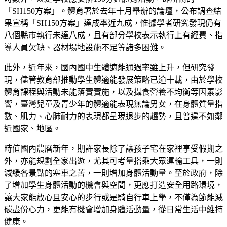
「SH150方案」。體育署於去年十月舉辦的論壇，公布調查結
果宣稱「SH150方案」達成率近九成，惟據學者研究發現仍有
八個縣市執行未達八成，且有部分學校表示執行上有經費、指
導人員欠缺、器材場地設施不足等諸多困難。
此外，近年來，國內國中生體適能通過率雖上升，但研究發
現，儘管教育部推動學生體適能發展策略已逾十載，由於學校
體育課程與活動未能落實實施，以及攝食營養不均衡等因素影
響，臺灣兒童及青少年的體適能表現無論男女，在身體質量指
數、肌力、心肺耐力的表現都呈現退步的趨勢，且普遍不如鄰
近國家、地區。
時值國內農曆新年，期許家長除了讓孩子宅在家裡享受假期之
外，亦能規劃全家出遊，尤其可考量搭乘大眾運輸工具，一則
減緩各景點的塞車之苦，一則增加身體活動量。至於政府，除
了增加學生身體活動的機會與空間，更應打造安全用路環境，
讓大家能放心且安心的步行或是騎自行車上學，不僅為節能減
碳盡份心力，更能有機會增加身體活動量，從日常生活中維持
健康。