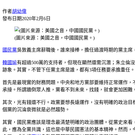
作者
胡幼偉
發布日期
2020年2月6日
(圖片來源：美國之音，中國國民黨。)
國民黨
吳敦義主席辭職後，誰來接棒，擔任過渡時期的黨主席
韓國瑜
有超過500萬的支持者，但現在顯然還需沉潛；朱立
跡象。其實，不管下任黨主席是誰，都有3項任務要承擔重任。
首先是最現實的財務問題。中央和地方黨部要維持正常運作，
承接。所謂牆倒眾人推，黨看不到未來，找錢，就會更加困難
其次，光有錢還不行。政黨要想長遠運作，沒有明確的政治目
個黨的沉淪衰微就是必然趨勢。
其實，國民黨應該是理念最清楚明確的政治團體。從黨史來看
此，應為全黨共識，這也是中華民國憲法的基本精神。然而，