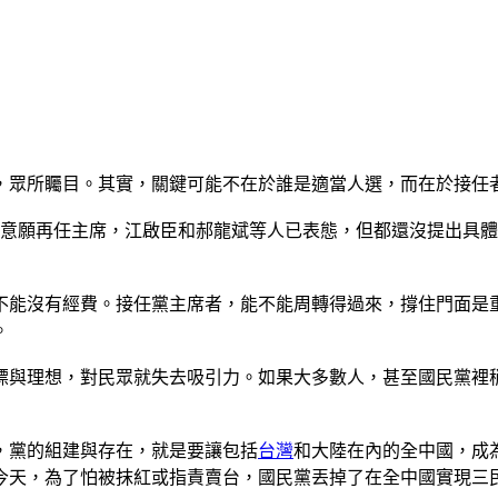
，眾所矚目。其實，關鍵可能不在於誰是適當人選，而在於接任
倫沒意願再任主席，江啟臣和郝龍斌等人已表態，但都還沒提出具
不能沒有經費。接任黨主席者，能不能周轉得過來，撐住門面是
。
標與理想，對民眾就失去吸引力。如果大多數人，甚至國民黨裡
，黨的組建與存在，就是要讓包括
台灣
和大陸在內的全中國，成
今天，為了怕被抹紅或指責賣台，國民黨丟掉了在全中國實現三