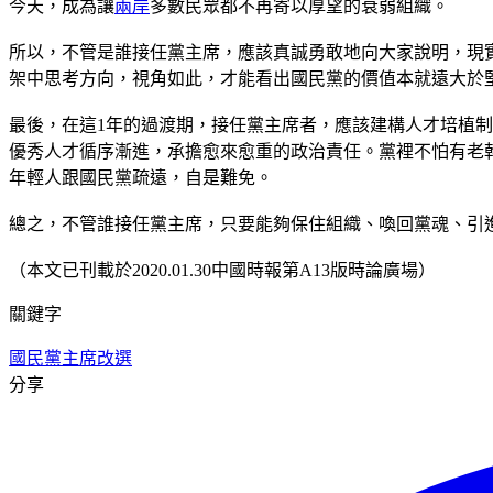
今天，成為讓
兩岸
多數民眾都不再寄以厚望的衰弱組織。
所以，不管是誰接任黨主席，應該真誠勇敢地向大家說明，現
架中思考方向，視角如此，才能看出國民黨的價值本就遠大於
最後，在這1年的過渡期，接任黨主席者，應該建構人才培植
優秀人才循序漸進，承擔愈來愈重的政治責任。黨裡不怕有老
年輕人跟國民黨疏遠，自是難免。
總之，不管誰接任黨主席，只要能夠保住組織、喚回黨魂、引
（本文已刊載於2020.01.30中國時報第A13版時論廣場）
關鍵字
國民黨
主席
改選
分享