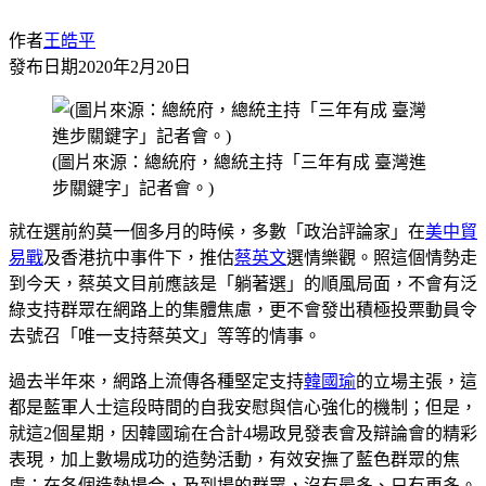
作者
王皓平
發布日期
2020年2月20日
(圖片來源：總統府，總統主持「三年有成 臺灣進
步關鍵字」記者會。)
就在選前約莫一個多月的時候，多數「政治評論家」在
美中貿
易戰
及香港抗中事件下，推估
蔡英文
選情樂觀。照這個情勢走
到今天，蔡英文目前應該是「躺著選」的順風局面，不會有泛
綠支持群眾在網路上的集體焦慮，更不會發出積極投票動員令
去號召「唯一支持蔡英文」等等的情事。
過去半年來，網路上流傳各種堅定支持
韓國瑜
的立場主張，這
都是藍軍人士這段時間的自我安慰與信心強化的機制；但是，
就這2個星期，因韓國瑜在合計4場政見發表會及辯論會的精彩
表現，加上數場成功的造勢活動，有效安撫了藍色群眾的焦
慮；在各個造勢場合，及到場的群眾，沒有最多、只有更多。