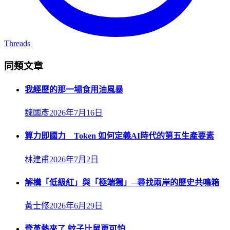
Threads
同類文章
我經歷的那一場食用油風暴
魏國彥
2026年7月16日
算力即國力 Token 如何定義AI時代的第五生產要素
林建甫
2026年7月2日
解構「低級紅」與「極端獨」─尋找兩岸的歷史共鳴箱
黃士修
2026年6月29日
登革熱來了 蚊子比鼠更可怕