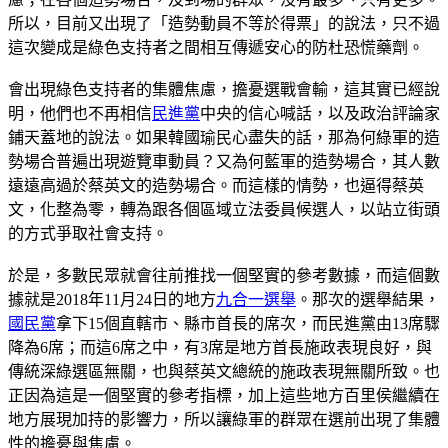
所以，目前又出現了「造勢動員不等於得票」的說法，只不過
這次變成是綠色支持者之間相互傳遞安心的防杜恐慌藥劑。
會出現綠色支持者的集體焦慮，擔憂選戰會輸，這其實已經說
明，他們也不再相信
民進黨
中央的信心喊話，以及政治評論家
鋪天蓋地的說法。如果韓國瑜民心盡失的話，那為何綠軍的造
勢場合普遍出現遊覽車動員？又為何藍軍的造勢場合，其人數
遠遠高過於蔡英文的造勢場合。而這樣的情勢，也逼得蔡英
文，化整為零，轉為跟各個區域立法委員候選人，以站立街頭
的方式爭取社會支持。
於是，多數民眾就會往前推找一個堅實的參考數據，而這個數
據就是2018年11月24日的地方
九合一選舉
。那次的選舉結果，
國民黨
拿下15個直轄市、縣市首長的席次，而民進黨由13席驟
降為6席；而這6席之中，有3席是地方首長施政表現良好，與
傳統深綠選區無關，也與蔡英文總統的施政表現無關所致。也
正因為這是一個堅實的參考指標，加上這些地方百里侯繼續在
地方展現加持的影響力，所以讓綠軍的群眾在選前出現了集體
性的擔憂與焦慮。