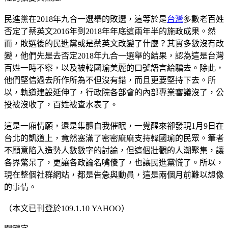
民進黨在2018年九合一選舉的敗選，這等於是
台灣
多數老百姓
否定了蔡英文2016年到2018年年底這兩年半的施政成果。然
而，敗選後的民進黨或是蔡英文改變了什麼？其實多數沒有改
變，他們先是去否定2018年九合一選舉的結果，認為這是台灣
百姓一時不察，以及被韓國瑜美麗的口號語言給騙去。除此，
他們堅信過去所作所為不但沒有錯，而且更要堅持下去。所
以，軌道建設延伸了，行政院各部會的內部專業審議沒了，公
投被沒收了，百姓被查水表了。
這是一廂情願，還是集體自我催眠，一覺醒來卻發現1月9日在
台北的凱道上，竟然塞滿了密密麻麻支持韓國瑜的民眾。筆者
不願意陷入造勢人數數字的討論，但這個壯觀的人潮聚集，讓
各界驚呆了，更讓各政論名嘴傻了，也讓民進黨慌了。所以，
現在整個社群網站，都是告急與動員，這是兩個月前難以想像
的事情。
（本文已刊登於109.1.10 YAHOO）