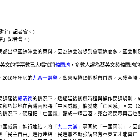
字」記者會。)
果都出乎藍綠陣營的意料，因為綠營沒想到會贏這麼多，藍營則
蔡英文的得票數已大幅拉開
韓國瑜
，多數人認為蔡英文與韓國瑜的
018年年底的
九合一選舉
，藍營席捲15個縣市首長，大獲全
民調落後
賴清德
的情況下，透過延後初選時程與操作民調規則，
卻巧妙地在台灣內部將「中國威脅」催發成「亡國感」。去（20
的情況下，硬是把「亡國感」釀成一罈苦酒，讓台灣民眾再苦也
中國威脅」進行連結，將「
九二共識
」等同於「一國兩制」，因
與「民主自由」進行連結，民進黨不斷強調只有蔡英文才能真正