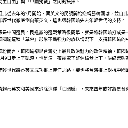
民主自由」與「中國獨裁」之間的抉擇。
因此從去年的7月開始，蔡英文的民調開始逆轉勝韓國瑜，並自
年輕世代徹底倒向蔡英文，這也讓韓國瑜失去年輕世代的支持。
標是中間選民。民進黨的選戰策略很簡單，就是將韓國瑜打成是
韓國瑜這種「草包」形象不斷強力的放送情況下，支持韓國瑜的
韓粉而言，韓國瑜卻是台灣史上最具政治魅力的政治領袖，韓國
1月9日走上了凱道，也是這一夜震驚了整個綠營上下，讓綠營輾
年輕世代將蔡英文成功推上連任之路，卻也將台灣推上對抗中國
倚賴蔡英文和美國來消除這種「亡國感」，未來四年或許將是台