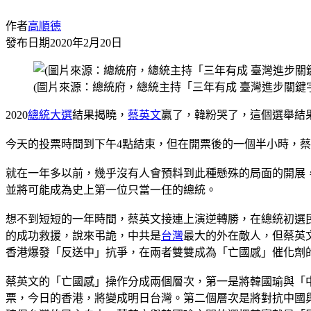
作者
高順德
發布日期
2020年2月20日
(圖片來源：總統府，總統主持「三年有成 臺灣進步關鍵
2020
總統大選
結果揭曉，
蔡英文
贏了，韓粉哭了，這個選舉結
今天的投票時間到下午4點結束，但在開票後的一個半小時，
就在一年多以前，幾乎沒有人會預料到此種懸殊的局面的開展，2
並將可能成為史上第一位只當一任的總統。
想不到短短的一年時間，蔡英文接連上演逆轉勝，在總統初選
的成功救援，說來弔詭，中共是
台灣
最大的外在敵人，但蔡英文
香港爆發「反送中」抗爭，在兩者雙雙成為「亡國感」催化劑
蔡英文的「亡國感」操作分成兩個層次，第一是將韓國瑜與「
票，今日的香港，將變成明日台灣。第二個層次是將對抗中國