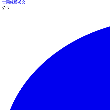
亡國感
蔡英文
分享