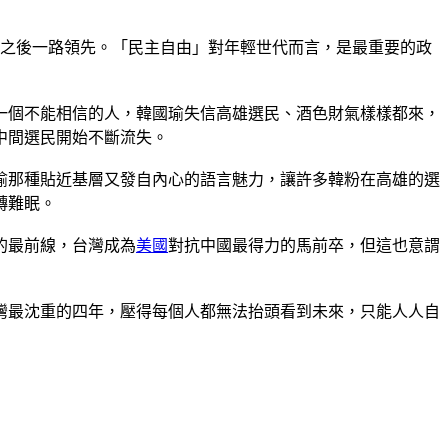
此之後一路領先。「民主自由」對年輕世代而言，是最重要的政
一個不能相信的人，韓國瑜失信高雄選民、酒色財氣樣樣都來，
中間選民開始不斷流失。
瑜那種貼近基層又發自內心的語言魅力，讓許多韓粉在高雄的選
轉難眠。
的最前線，台灣成為
美國
對抗中國最得力的馬前卒，但這也意謂
灣最沈重的四年，壓得每個人都無法抬頭看到未來，只能人人自