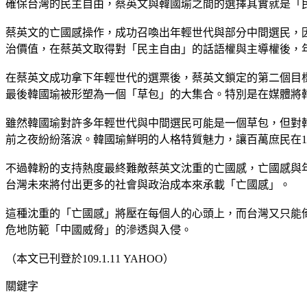
確保台灣的民主自由，蔡英文與韓國瑜之間的選擇其實就是「
蔡英文的亡國感操作，成功召喚出年輕世代與部分中間選民，
治價值，在蔡英文取得對「民主自由」的話語權與主導權後，
在蔡英文成功拿下年輕世代的選票後，蔡英文鎖定的第二個目
最後韓國瑜被形塑為一個「草包」的大集合。特別是在媒體將
雖然韓國瑜對許多年輕世代與中間選民可能是一個草包，但對
前之夜紛紛落涙。韓國瑜鮮明的人格特質魅力，讓百萬庶民在
不過韓粉的支持熱度最終難敵蔡英文沈重的亡國感，亡國感與
台灣未來將付出更多的社會與政治成本來承載「亡國感」。
這種沈重的「亡國感」將壓在每個人的心頭上，而台灣又只能
危地防範「中國威脅」的滲透與入侵。
（本文已刊登於109.1.11 YAHOO）
關鍵字