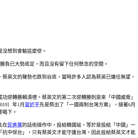
是沒想到會輸這麼慘。
勝負已大勢底定，而且沒有留下任何懸念的空間。
勝，蔡英文的聲勢也跌到谷底，當時許多人認為蔡英已連任無望，
成功逆轉勝賴清德。蔡英文的第二次逆轉勝則是來「中國威脅」
19）年1月
習近平
先是祭出了「一國兩制台灣方案」，接著6月
要喝下。
此在
民進黨
的話術操作中，投給韓國瑜，等於是投給「中國」一
「抗中保台」，只有蔡英文才能守護台灣，因此投給蔡英文才能