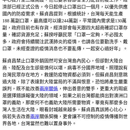
濟部已經正式公告，今日起停止口罩出口一個月，以優先供應
國內的防疫需求。蘇貞昌提到，根據統計，台灣每天能生產
188 萬副口罩，最高還可以達244萬副，平常國內需求是130萬
副，政府目前也有存貨，經濟部會每天跟四大超商確認口罩存
量，確認貨源充足；蘇揆呼籲民眾「口罩一定夠，不必囤太
多，政府會持續關注武漢肺炎的疫情，也請各位要勤洗手、戴
口罩，未經查證的疫情消息也不要亂傳，一起安心過好年」。
蘇貞昌禁止口罩外銷固然可安台灣島內民心，但卻對大陸台
商、陸配及台生卻是情何以堪，病毒不分國界地域，照理說有
台灣民眾存在地方，救援防疫物資都必須到，但蘇貞昌刻意跳
過大陸，除了表達對大陸當局的不滿與恨意，恐怕將產生嚴重
誤判，既不能改善
兩岸關係
，伸出善意的雙手，更重大的瑕疵
是選擇錯誤報復大陸的領域，如果之前台灣都能擠出對澳洲口
罩的義助，那麼何不也義助大陸所需要物資，畢竟有那麼多台
灣人生活在大陸，眼看封城越來越多，蘇貞昌真該將心比心，
倘若失去改善
兩岸
關係契機，更會讓不可控制的疫情傳播到世
界各地，台灣當然也難以置身事外。