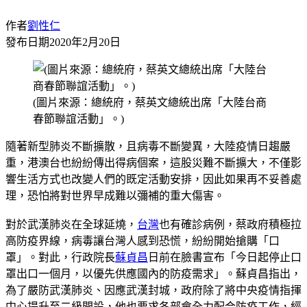
作者
劉性仁
發布日期
2020年2月20日
(圖片來源：總統府，蔡英文總統出席「大陸台商
春節聯誼活動」。)
隨著新型肺炎不斷擴散，且病毒不斷變異，大陸疫情日趨嚴
重，港澳台也紛紛傳出得病個案，這股災難不斷擴大，不僅影
響生活方式也改變人們的既定活動安排，因此如果再不妥善處
理，恐怕將對世界早成難以彌補的重大傷害。
對於武漢肺炎在全球延燒，
台灣
也有確診病例，蔡政府積極拉
高防疫界線，病毒讓台灣人感到恐慌，紛紛開始搶購「口
罩」。對此，行政院長
蘇貞昌
日前在臉書宣布「今日起停止口
罩出口一個月，以優先供應國內的防疫需求」。蘇貞昌指出，
為了嚴防武漢肺炎、因應武漢封城，政府除了將中央疫情指揮
中心提升至二級開設，他也要求各部會全力配合防疫工作，經