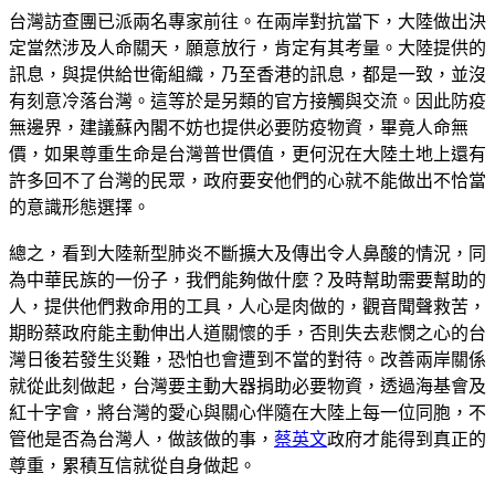
台灣訪查團已派兩名專家前往。在兩岸對抗當下，大陸做出決
定當然涉及人命關天，願意放行，肯定有其考量。大陸提供的
訊息，與提供給世衛組織，乃至香港的訊息，都是一致，並沒
有刻意冷落台灣。這等於是另類的官方接觸與交流。因此防疫
無邊界，建議蘇內閣不妨也提供必要防疫物資，畢竟人命無
價，如果尊重生命是台灣普世價值，更何況在大陸土地上還有
許多回不了台灣的民眾，政府要安他們的心就不能做出不恰當
的意識形態選擇。
總之，看到大陸新型肺炎不斷擴大及傳出令人鼻酸的情況，同
為中華民族的一份子，我們能夠做什麼？及時幫助需要幫助的
人，提供他們救命用的工具，人心是肉做的，觀音聞聲救苦，
期盼蔡政府能主動伸出人道關懷的手，否則失去悲憫之心的台
灣日後若發生災難，恐怕也會遭到不當的對待。改善兩岸關係
就從此刻做起，台灣要主動大器捐助必要物資，透過海基會及
紅十字會，將台灣的愛心與關心伴隨在大陸上每一位同胞，不
管他是否為台灣人，做該做的事，
蔡英文
政府才能得到真正的
尊重，累積互信就從自身做起。