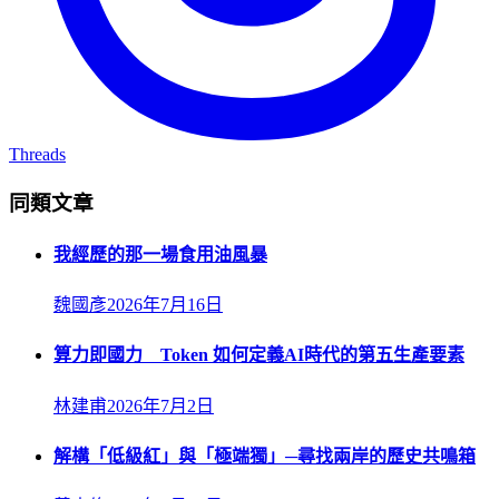
Threads
同類文章
我經歷的那一場食用油風暴
魏國彥
2026年7月16日
算力即國力 Token 如何定義AI時代的第五生產要素
林建甫
2026年7月2日
解構「低級紅」與「極端獨」─尋找兩岸的歷史共鳴箱