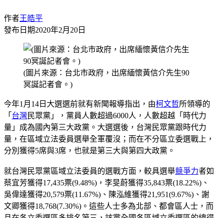
作者
王皓平
發布日期
2020年2月20日
(圖片來源：台北市政府，出席緬懷黃信介先生90
冥誕記者會。)
今年1月14日大選選前就有新聞報導指出，由
柯文哲
所領導的
「
台灣
民眾黨」，黨員人數超過6000人，人數超越「時代力
量」成為國內第三大政黨。大選選後，台灣民眾黨跟時代力
量，在區域立法委員選舉全軍覆沒；而在不分區立委選戰上，
分別獲得5席與3席，也就是第三大與第四大政黨。
就台灣民眾黨區域立法委員的選戰方面，較具選舉
競爭力
者如
蔡宜芳獲得17,435票(9.48%)，李旻蔚獲得35,843票(18.22%)、
吳偉達獲得20,579票(11.67%)、陳泓維獲得21,951(9.67%)、謝
文卿獲得18,768(7.30%)。這些人士多為北部、都會區人士，而
且在各立委選區多排名第三，該黨全國各區域立委選區的總得