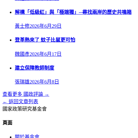
解構「低級紅」與「極端獨」─尋找兩岸的歷史共鳴箱
黃士修
2026年6月29日
登革熱來了 蚊子比鼠更可怕
魏國彥
2026年6月17日
建立保障教師制度
張瑞雄
2026年6月8日
查看更多
國政評論
→
← 返回文章列表
國家政策研究基金會
頁面
關於基金會