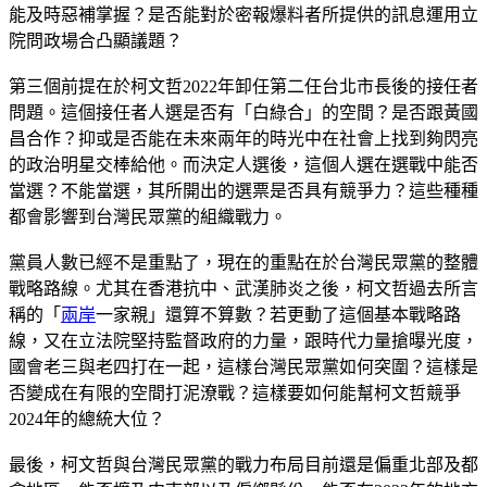
能及時惡補掌握？是否能對於密報爆料者所提供的訊息運用立
院問政場合凸顯議題？
第三個前提在於柯文哲2022年卸任第二任台北市長後的接任者
問題。這個接任者人選是否有「白綠合」的空間？是否跟黃國
昌合作？抑或是否能在未來兩年的時光中在社會上找到夠閃亮
的政治明星交棒給他。而決定人選後，這個人選在選戰中能否
當選？不能當選，其所開出的選票是否具有競爭力？這些種種
都會影響到台灣民眾黨的組織戰力。
黨員人數已經不是重點了，現在的重點在於台灣民眾黨的整體
戰略路線。尤其在香港抗中、武漢肺炎之後，柯文哲過去所言
稱的「
兩岸
一家親」還算不算數？若更動了這個基本戰略路
線，又在立法院堅持監督政府的力量，跟時代力量搶曝光度，
國會老三與老四打在一起，這樣台灣民眾黨如何突圍？這樣是
否變成在有限的空間打泥潦戰？這樣要如何能幫柯文哲競爭
2024年的總統大位？
最後，柯文哲與台灣民眾黨的戰力布局目前還是偏重北部及都