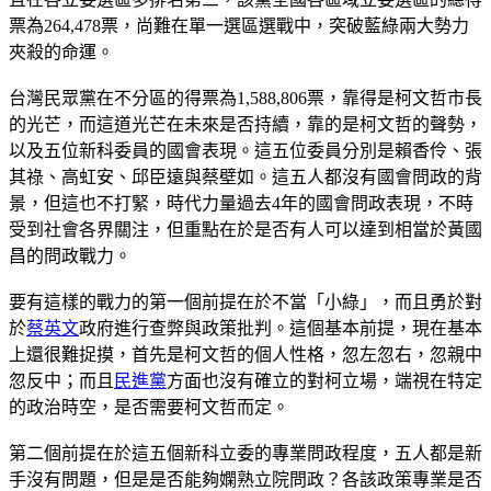
票為264,478票，尚難在單一選區選戰中，突破藍綠兩大勢力
夾殺的命運。
台灣民眾黨在不分區的得票為1,588,806票，靠得是柯文哲市長
的光芒，而這道光芒在未來是否持續，靠的是柯文哲的聲勢，
以及五位新科委員的國會表現。這五位委員分別是賴香伶、張
其祿、高虹安、邱臣遠與蔡壁如。這五人都沒有國會問政的背
景，但這也不打緊，時代力量過去4年的國會問政表現，不時
受到社會各界關注，但重點在於是否有人可以達到相當於黃國
昌的問政戰力。
要有這樣的戰力的第一個前提在於不當「小綠」，而且勇於對
於
蔡英文
政府進行查弊與政策批判。這個基本前提，現在基本
上還很難捉摸，首先是柯文哲的個人性格，忽左忽右，忽親中
忽反中；而且
民進黨
方面也沒有確立的對柯立場，端視在特定
的政治時空，是否需要柯文哲而定。
第二個前提在於這五個新科立委的專業問政程度，五人都是新
手沒有問題，但是是否能夠嫻熟立院問政？各該政策專業是否