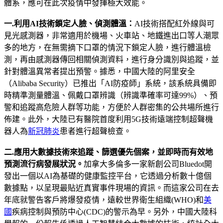
體系，應可在此次疫情中發揮極大效能。
一.利用AI技術鎖定人臉、偵測體溫：
AI技術搭配紅外線與可
見光感測器，非常適用於機場、火車站、地鐵進出口等人潮眾
多的地方，在無需摘下口罩的情況下鎖定人臉，進行體溫檢
測，再由感測器傳回相關偵測資料，進行身分識別與追蹤，並
針對體溫異常者提出預警。據悉，中國大陸的阿里安全
（Alibaba Security）已推出「AI防疫師」系統，該系統具備即
時精準測量體溫、佩戴口罩辨識（辨識準確率可達99%）、預
警和追蹤高危險人群等功能，方便於人群密集的公共場所進行
佈建。此外，大陸已有醫院首度利用5G技術遠端控制超聲機
器人為
新冠肺炎
患者進行超聲檢查。
二.應用大數據技術來追蹤、篩選優先個案，並即時而有效地
預測流行病發展狀況。
加拿大多倫多一家新創公司Bluedot開
發出一個以AI為基礎的健康監控平台，它透過分析數十億個
數據點，以呈現最貼近真實事件現場的資訊。而這家公司在去
年底就警告客戶將爆發疫情，遠較世界衛生組織(WHO)和
美
國
疾病控制與預防中心(CDC)的警示為早。另外，中國大陸科