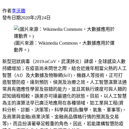
作者
李沃牆
發布日期
2020年2月24日
(圖片來源：Wikimedia Commons，大數據應用於運
動界。)
新型冠狀病毒（2019-nCoV，武漢肺炎）肆虐，全球感染人數
持續增加；在疫苗尚未問世之際，結合近幾年相當火熱的人工
智慧（AI）及大數據及物聯網(IoT)、機器人等技術，正可打
造智慧防疫，達到預防，偵測及治療之效。人工智慧演算法通
常具有適應性學習及容錯的能力，並且其執行速度可與人類的
認知過程相較，誤差亦可達最適化的狀態。目前，以人工智慧
為主的演算法早已廣泛地應用在各種領域，如工業與工程(資
料分析、診斷、決策等)，科學與資訊(醫學、氣象、軍事等)，
及商業與金融(商業決策、金融商品價格行情的預測及交易
等)，而且扮演著舉足輕重的角色。因此，若能建構智慧防疫