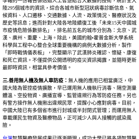
學報的一份報告係透過人工智慧結合大數據的技術，統計全大
陸295個城市的資訊，綜合各城市新型冠狀病毒診斷信息、氣
候資料、人口遷移、交通數據、人流、政策情況、醫療狀況及
歷史等訊息；進而針對大陸各地陸續復工後「未來15天中國城
市疫情危險係數排名」，排名前五名的城市分別為：北京、武
漢、廣州、重慶、上海。除此，美國約翰•霍普金斯大學系統
科學與工程中心整合全球重要機構的病例大數據分析，製作
「即時戰情儀表板」，完整顯示了武漢肺炎確認、懷疑、康復
和死亡資訊。不僅提供公開透明的疫災資訊揭露，並隨時更新
最即時資訊，相當具參考價值。
三.善用無人機及無人車防疫：
無人機的應用已相當廣泛，中
國大陸為管控疫情擴散，早已運用無人機執行消毒、隔空測量
體溫、空投物資、廣播宣導、監管違規行為等防疫任務。另也
有警方操作無人機揪出違規民眾，提醒小心應對病毒。目前，
中國大陸已有多個省市進行封城或半封閉式管理；而運用無人
車載運民生物資及醫療物品，正可減少人與人接觸的感染風
險。
台灣
智慧醫療發展成果已逐漸顯現，成功大學已將多項智慧醫