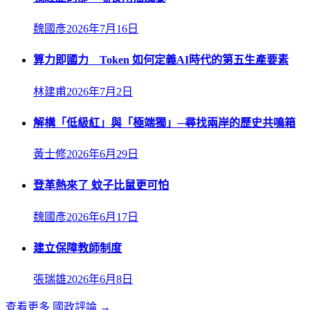
魏國彥
2026年7月16日
算力即國力 Token 如何定義AI時代的第五生產要素
林建甫
2026年7月2日
解構「低級紅」與「極端獨」─尋找兩岸的歷史共鳴箱
黃士修
2026年6月29日
登革熱來了 蚊子比鼠更可怕
魏國彥
2026年6月17日
建立保障教師制度
張瑞雄
2026年6月8日
查看更多
國政評論
→