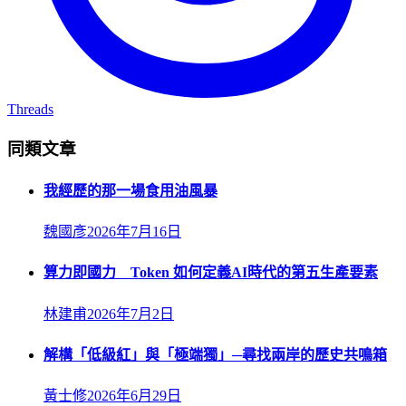
Threads
同類文章
我經歷的那一場食用油風暴
魏國彥
2026年7月16日
算力即國力 Token 如何定義AI時代的第五生產要素
林建甫
2026年7月2日
解構「低級紅」與「極端獨」─尋找兩岸的歷史共鳴箱
黃士修
2026年6月29日