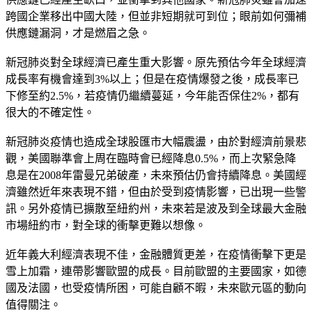
跨國企業移出中國大陸，但並非短期就可到位；眼前如何彌補
供應鏈漏洞，才是燃眉之急。
新冠肺炎對全球經濟已產生重大影響。原先預估今年全球經濟
成長率有機會達到3%以上；但是在疫情爆發之後，成長率已
下修至約2.5%，若疫情仍繼續蔓延，今年能否保住2%，都有
很大的不確定性。
新冠肺炎疫情也造成全球股匯市大幅震盪，由於對經濟前景悲
觀，美國聯準會上周在臨時會已經降息0.5%，而上次緊急降
息是在2008年雷曼兄弟破產，未來預估仍會持續降息。美國經
濟雖然近年來表現不錯，但由於受到疫情影響，已出現一些警
訊。另外疫情已擴散至紐約州，未來若是波及到全球最大金融
市場紐約市，對全球的衝擊更難以想像。
近年義大利經濟表現不佳，金融體質更差，在疫情衝擊下更是
雪上加霜，連帶影響歐盟的成長。目前歐盟的主要國家，如德
國及法國，也受疫情所困，可能自顧不暇，未來歐元區的動向
值得關注。