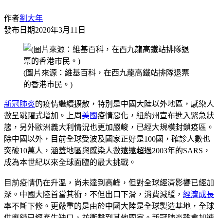
作者
劉大年
發布日期
2020年3月11日
(圖片來源：維基百科，在西九龍高鐵站排隊退票
的香港市民。)
新冠肺炎
的疫情繼續擴散，特別是中國大陸以外地區，感染人
數呈跳躍式增加。上周
美國
疫情惡化，紐約州宣布進入緊急狀
態，另外歐洲義大利情況也更加嚴峻，已經大規模封鎖疫區。
除中國以外，目前全球受波及國家正好是100國，確診人數也
突破10萬人，涵蓋地區與感染人數遠遠超過2003年的SARS，
成為本世紀以來全球面臨的最大挑戰。
目前疫情仍在升溫，尚未達到高峰，但對全球經濟影響已經加
深。中國大陸首當其衝，不但出口下滑，消費減緩，
經濟成長
率不斷下修。更嚴重的是由於中國大陸是全球製造基地，全球
供應鏈已經產生缺口，並衝擊到其他國家。新冠肺炎雖會加速