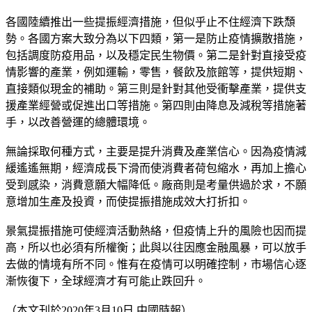
各國陸續推出一些提振經濟措施，但似乎止不住經濟下跌頹
勢。各國方案大致分為以下四類，第一是防止疫情擴散措施，
包括調度防疫用品，以及穩定民生物價。第二是針對直接受疫
情影響的產業，例如運輸，零售，餐飲及旅館等，提供短期、
直接類似現金的補助。第三則是針對其他受衝擊產業，提供支
援產業經營或促進出口等措施。第四則由降息及減稅等措施著
手，以改善營運的總體環境。
無論採取何種方式，主要是提升消費及產業信心。因為疫情減
緩遙遙無期，經濟成長下滑而使消費者荷包縮水，再加上擔心
受到感染，消費意願大幅降低。廠商則是考量供過於求，不願
意增加生產及投資，而使提振措施成效大打折扣。
景氣提振措施可使經濟活動熱絡，但疫情上升的風險也因而提
高，所以也必須有所權衡；此與以往因應金融風暴，可以放手
去做的情境有所不同。惟有在疫情可以明確控制，市場信心逐
漸恢復下，全球經濟才有可能止跌回升。
（本文刊於2020年3月10日 中國時報）