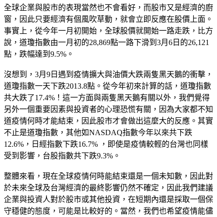
全球企業與股市的表現當然也不會看好，而股市又是經濟的廚
窗，因此只要經濟有個風吹草動，就會立即反應在股價上面。
事實上，從今年一月初開始，全球股價就開始一路走跌，比方
說，道瓊指數由一月初的28,869點一路下滑到3月6日的26,121
點，跌幅達到9.5%。
沒想到，3月9日遇到疫情擴大與油價大跌兩隻黑天鵝的衝擊，
道瓊指數一天下跌2013.8點。從今年初來計算的話，道瓊指數
共大跌了17.4%！這一方面與兩隻黑天鵝有關以外，我們覺得
另外一個重要因素與投資者的心理恐慌有關，因為大家都不知
道疫情何時才能結束，因此股市才會做出這麼大的反應。其實
不止是道瓊指數，其他如NASDAQ指數今年以來共下跌
12.6%，日經指數下跌16.7% ，即使是疫情較輕的台灣也同樣
受到影響，台股指數共下跌9.3%。
整體來看，現在全球疫情何時能結束還是一個未知數，因此對
於未來全球及台灣經濟的最終影響仍然不確定，因此我們建議
企業與投資人對於股市或其他投資，在短期內還是採取一個保
守穩健的態度，可能是比較好的。當然，我們也希望疫情能儘