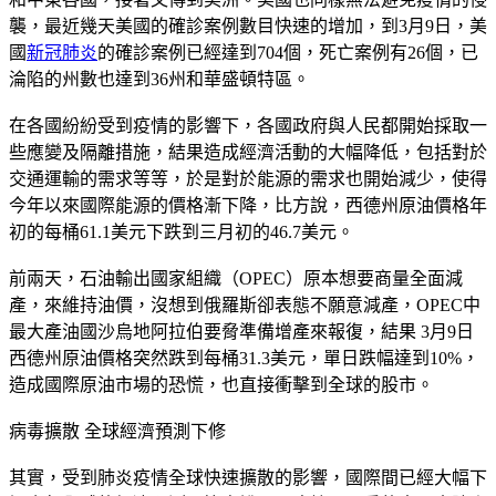
襲，最近幾天美國的確診案例數目快速的增加，到3月9日，美
國
新冠肺炎
的確診案例已經達到704個，死亡案例有26個，已
淪陷的州數也達到36州和華盛頓特區。
在各國紛紛受到疫情的影響下，各國政府與人民都開始採取一
些應變及隔離措施，結果造成經濟活動的大幅降低，包括對於
交通運輸的需求等等，於是對於能源的需求也開始減少，使得
今年以來國際能源的價格漸下降，比方說，西德州原油價格年
初的每桶61.1美元下跌到三月初的46.7美元。
前兩天，石油輸出國家組織（OPEC）原本想要商量全面減
產，來維持油價，沒想到俄羅斯卻表態不願意減產，OPEC中
最大產油國沙烏地阿拉伯要脅準備增產來報復，結果 3月9日
西德州原油價格突然跌到每桶31.3美元，單日跌幅達到10%，
造成國際原油市場的恐慌，也直接衝擊到全球的股市。
病毒擴散 全球經濟預測下修
其實，受到肺炎疫情全球快速擴散的影響，國際間已經大幅下