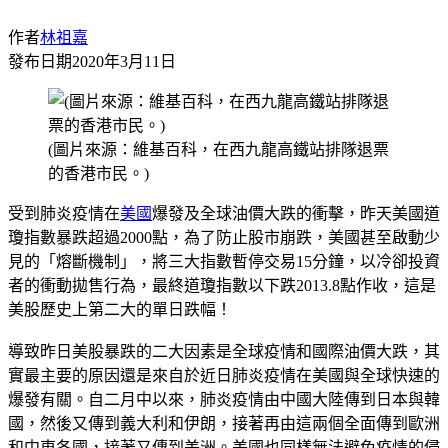
作者
林祖嘉
發布日期
2020年3月11日
(圖片來源：維基百科，在西九龍高鐵站排隊退票
的香港市民。)
受到肺炎疫情在
美國
爆發及全球油價大跌的衝擊，昨天美國道
瓊指數暴跌超過2000點，為了防止股市崩跌，美國甚至啟動少
見的「熔斷機制」，將三大指數暫停交易15分鐘，以冷卻投資
者的衝動拋售行為，最終道瓊指數以下跌2013.8點作收，這是
美股歷史上第二大的單日跌幅！
導致昨日美股暴跌的二大因素是全球疫情和國際油價大跌，其
實最主要的原因還是來自於近日肺炎疫情在美國與全球快速的
爆發有關。自二月中以來，肺炎疫情由中國大陸傳到日本與韓
國，然後又傳到義大利和伊朗，接著再由這兩個全面傳到歐洲
和中東各國，接著又傳到美洲。美國也同樣無法避免疫情的侵