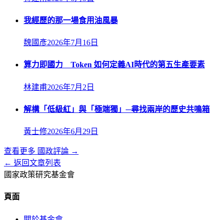
我經歷的那一場食用油風暴
魏國彥
2026年7月16日
算力即國力 Token 如何定義AI時代的第五生產要素
林建甫
2026年7月2日
解構「低級紅」與「極端獨」─尋找兩岸的歷史共鳴箱
黃士修
2026年6月29日
查看更多
國政評論
→
← 返回文章列表
國家政策研究基金會
頁面
關於基金會