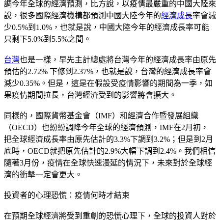
調今年全球的經濟預測，比方說，以疫情最嚴重的中國大陸來
說，很多國際經濟機構都預測中國大陸今年的
經濟成長
率會減
少0.5%到1.0%，也就是說，中國大陸今年的經濟成長率可能
只剩下5.0%到5.5%之間。
台灣
也是一樣，早先主計總處將台灣今年的經濟成長率由原先
預估的2.72% 下修到2.37%，也就是說，台灣的經濟成長率會
減少0.35%。但是，這是在假設受疫情影響的期間為一季，如
果疫情期間拉長，台灣經濟受到的影響將會擴大。
同樣的，國際貨幣基金會（IMF）和經濟合作暨發展組織
（OECD）也紛紛調降今年全球的經濟預測，IMF在2月初，
把全球經濟成長率由原先估計的3.3%下調到3.2%；但是到2月
底時，OECD就把原先估計的2.9%大幅下調到2.4%。我們相信
隨著3月份，疫情在全球快速漫延的情況下，未來對於全球經
濟的衝擊一定會更大。
投資者的心理恐慌：疫情何時才結束
在預期全球經濟將受到重創的恐慌心理下，全球的投資人對於