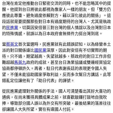
台灣在肯定他推動台日緊密交流的同時，也不能忽略其中的提
醒。他提到台日將彼此都視為像家人一樣的朋友，但「雙方仍
應彼此尊重、避免過度依賴對方，藉以深化彼此的關係」。這
段話就是要提醒那些對日本有過度期待的台灣人、尤其是執政
的
民進黨
，切莫因安倍晉三對台灣的個人情誼以及台灣對日本
的特殊情感，就誤以為日本政府會無條件力挺台灣到底。
當
蔡英文
首次當選時，民進黨就有此錯誤認知，以為綠營本土
派的對日關係遠比
國民黨
深厚，因此對安倍有不切實際的期
待。只不過，期望越高、失望就越多，蔡政府的對日工作非但
難超越
馬英九
政府的成就，甚至台日漁業協議或雙邊經貿協定
協商都停頓許久。再者，駐日代表謝長廷的表現更令國人失
望，不僅未能協助國家爭取利益，反而多次幫日方講話，此等
錯亂定位讓他有了「助日代表」的諢號。
從民進黨處理對外關係的手法，國人可清楚看出其好大喜功的
通病，在尚未獲得具體成果之前，就喜歡敲鑼打鼓地自我吹
捧，導致部分國人誤以為外交有所突破，最後結果的落差往往
卻讓國人大失所望，實在有違國人付託。