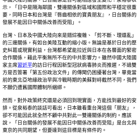
示，「日中是隔海鄰國，雙邊關係對區域和國際和平穩定很重
要，同時日本和台灣是『唇齒相依的寶貴朋友』，日台關係的
發展不能因日中關係改善而受阻」。
台灣、日本及中國大陸向來是錯綜複雜、「剪不斷、理還亂」
的三邊關係，有如台美陸互動的縮小版。無論是基於日台的歷
史糾葛或現實利益，台灣都希望能拉近與日本在各層面的緊密
合作關係，藉此平衡無所不在的中共影響力。雖然中國大陸國
家主席
習近平
的訪日行程因新型冠狀病毒肺炎而推遲，不過雙
方是否簽署「第五份政治文件」的傳聞仍困擾著台灣，畢竟當
前的東北亞地緣政治早與冷戰時期的美蘇對峙截然不同，我們
不願仍遭舊國際體制所綑綁。
然而，對外政策終究還是必須回到現實面，方能找到最好的安
排。從泉裕泰的談話可看出，日本雖看重台灣這個「朋友」，
卻不可能因此就全然不顧中共對此一雙邊關係的制約。應該
說，「日台關係的發展不能因日中關係改善而受阻」是台北與
東京的共同期望，但要達到這目標是有條件的。