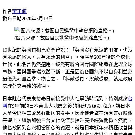
作者
李正修
發布日期
2020年3月13日
(圖片來源：截圖自民進黨中執會網路直播。)
19世紀的英國首相巴麥尊曾說：「英國沒有永遠的朋友，也沒
有永遠的敵人，只有永遠的利益」。時序至200年後的全球化
世代，此名言仍然適用，縱然有聯合國等國際組織在處理全球
事務，國與國爭端依舊不斷，正是因為各國無不以自身利益為
最優先考量基準。換言之，「料敵從寬、禦敵從嚴」該是政府
處理外交事務的鐵律。
日本駐台代表泉裕泰日前接受中央社專訪時提到，特別感謝
台
灣
在9年前的日本東北大地震之後的捐款及賑災協助，讓日本
人至今仍相當感念好鄰居的援手，因此他希望在現有友好關係
基礎上，繼續加強日台文化交流及提升雙邊經貿關係。然而，
他也被問到台灣相當關心的議題，就是日本近年來積極改善與
中國大陸的關係，日台關係是否可能相應發生變化？泉裕泰表