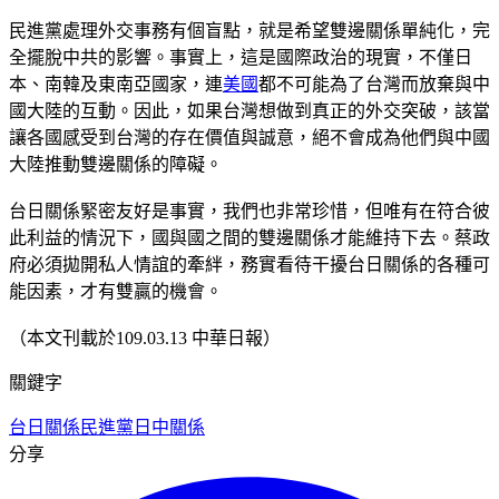
民進黨處理外交事務有個盲點，就是希望雙邊關係單純化，完
全擺脫中共的影響。事實上，這是國際政治的現實，不僅日
本、南韓及東南亞國家，連
美國
都不可能為了台灣而放棄與中
國大陸的互動。因此，如果台灣想做到真正的外交突破，該當
讓各國感受到台灣的存在價值與誠意，絕不會成為他們與中國
大陸推動雙邊關係的障礙。
台日關係緊密友好是事實，我們也非常珍惜，但唯有在符合彼
此利益的情況下，國與國之間的雙邊關係才能維持下去。蔡政
府必須拋開私人情誼的牽絆，務實看待干擾台日關係的各種可
能因素，才有雙贏的機會。
（本文刊載於109.03.13 中華日報）
關鍵字
台日關係
民進黨
日中關係
分享