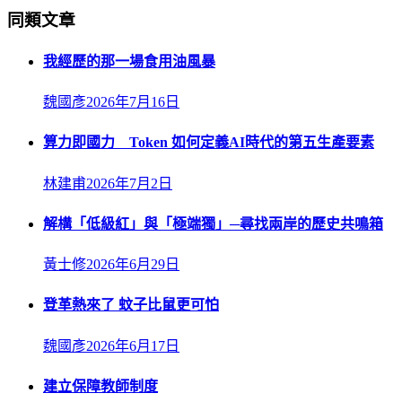
同類文章
我經歷的那一場食用油風暴
魏國彥
2026年7月16日
算力即國力 Token 如何定義AI時代的第五生產要素
林建甫
2026年7月2日
解構「低級紅」與「極端獨」─尋找兩岸的歷史共鳴箱
黃士修
2026年6月29日
登革熱來了 蚊子比鼠更可怕
魏國彥
2026年6月17日
建立保障教師制度