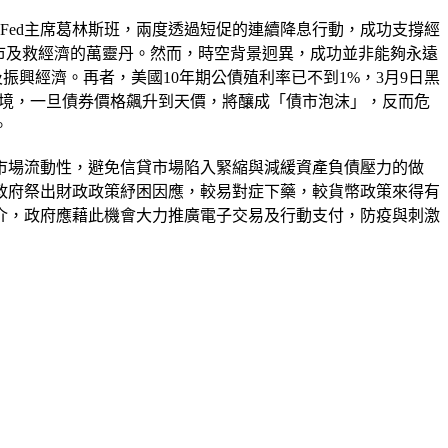
Fed主席葛林斯班，兩度透過短促的連續降息行動，成功支撐經
救市及救經濟的萬靈丹。然而，時空背景迥異，成功並非能夠永遠
資及振興經濟。再者，美國10年期公債殖利率已不到1%，3月9日黑
率環境，一旦債券價格飆升到天價，將釀成「債市泡沫」，反而危
。
市場流動性，避免信貸市場陷入緊縮與減緩資產負債壓力的做
政府祭出財政政策紓困因應，較易對症下藥，較貨幣政策來得有
介，政府應藉此機會大力推廣電子交易及行動支付，防疫與刺激