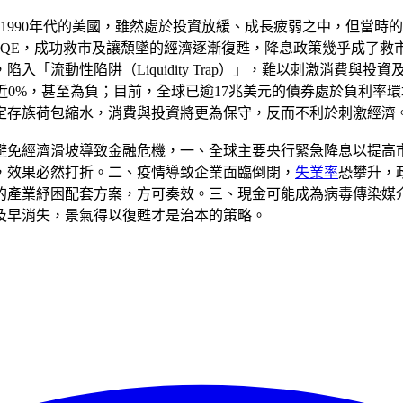
1990年代的美國，雖然處於投資放緩、成長疲弱之中，但當時的
施四次QE，成功救市及讓頹墜的經濟逐漸復甦，降息政策幾乎成了
流動性陷阱（Liquidity Trap）」，難以刺激消費與投
逼近0%，甚至為負；目前，全球已逾17兆美元的債券處於負利
定存族荷包縮水，消費與投資將更為保守，反而不利於刺激經濟
避免經濟滑坡導致金融危機，一、全球主要央行緊急降息以提高
，效果必然打折。二、疫情導致企業面臨倒閉，
失業率
恐攀升，
的產業紓困配套方案，方可奏效。三、現金可能成為病毒傳染媒
及早消失，景氣得以復甦才是治本的策略。