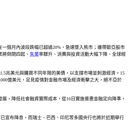
一個月內波段跌幅已超過20%，急速墜入熊市；連帶歐亞股市
業將倒閉四起、
失業
率驟升、消費與投資活動大幅下降、全球經
1.5兆美元與購買不同年限的美債，以支撐市場並刺激經濟。15
7,000億美元，足見疫情對金融市場及經濟衝擊之大，絕不亞於
發展，降低社會融資實際成本，從16日實施普惠金融定向降準，
央行已宣布降息，而瑞士、巴西、印尼等多國央行也將於近期舉行