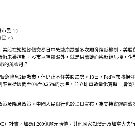
民。)
；美股在短短幾個交易日中急速崩跌並多次觸發熔斷機制。美股在
情仍未獲控制，股市巨幅震盪外，就是供應鏈面臨斷鏈危機，企
市的萬靈丹？
緊急降息2碼救市，但仍止不住美股跌勢。13日，Fed宣布將挹注
率目標區間至0%至0.25%的水準，並立即重啟量化寬鬆，購債
政策及降息政策。中國人民銀行也於13日宣布，為支持實體經濟
QE）計畫，加碼1,200億歐元購債。其他國家如澳洲及加拿大