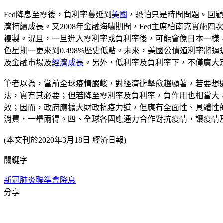
Fed降息至零後，負利率蔓延到
美國
，恐怕只是時間問題。回顧
濟持續成長。又2008年金融海嘯期間，Fed主席柏南克實
複製。況且，一旦進入零利率或負利率後，可能會像日本一樣，陷入「
色星期一更來到0.498%歷史低點。未來，美國公債殖利率將
及金融市場及
經濟成長
。另外，低利率及負利率下，不僅廣大
筆者以為，當前全球疫情嚴峻，對經濟衝擊愈趨顯著，若要想
法，實有其必要；但若降至零利率及負利率，負作用也相當大
效；因而，政府應擴大財政抗疫力道，但應有全面性、具體性
消費，一舉兩得。四、全球各國應通力合作對抗疫情，讓疫情
(本文刊於2020年3月18日 經濟日報)
關鍵字
新冠肺炎
聯準會
降息
分享