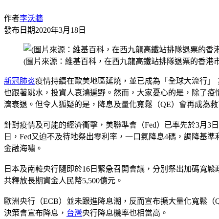
作者
李沃牆
發布日期
2020年3月18日
(圖片來源：維基百科，在西九龍高鐵站排隊退票的香港市
新冠肺炎
疫情持續在歐美地區延燒，並已成為「全球大流行」
也跟著跳水，投資人哀鴻遍野。然而，大家憂心的是，除了疫
濟衰退。但令人狐疑的是，降息及量化寬鬆（QE）會再成為救
針對疫情及可能的經濟衝擊，美聯準會（Fed）已率先於3月3日
日，Fed又迫不及待地祭出零利率，一口氣降息4碼，調降基準利
金融海嘯。
日本及南韓央行隨即於16日緊急召開會議，分別祭出加碼寬鬆
共釋放長期資金人民幣5,500億元。
歐洲央行（ECB）並未跟進降息潮，反而宣布擴大量化寬鬆（
決策會宣布降息，
台灣
央行降息機率也相當高。