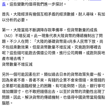
長
，這些變數均值得我們進一步探討。
首先，大陸經濟有幾個互相矛盾的經濟數據，耐人尋味，有加
以分析的必要。
第一，大陸當局不斷調降存款準備率，但貨幣數量的成長
（M2）不增反減。此一現象代表大陸貨幣的傳遞機制出了問
題。不少人在問：「大陸的基礎貨幣是4兆多人民幣下放，尚
不包括乘數效果，但是貨幣數量不增反減，究竟跑到哪裡去
呢？這些錢可能跑去償還公司債，進行公司周轉，或跑到房地
產市場去嗎？
貨幣數量不增反減
另外一個可能因素在於，類似過去日本的貨幣政策失靈一般，
因為來者不善、善者不來，有錢的企業不會來借錢，來借錢的
企業都可能面臨經營上的困難、有可能倒閉。因此，銀行寧可
增加爛頭寸，也不敢把錢借出去，以至於貨幣的流動性出現了
問題。因此，解決貨幣的傳遞機制，也值得中國貨幣當局傷點
腦筋。