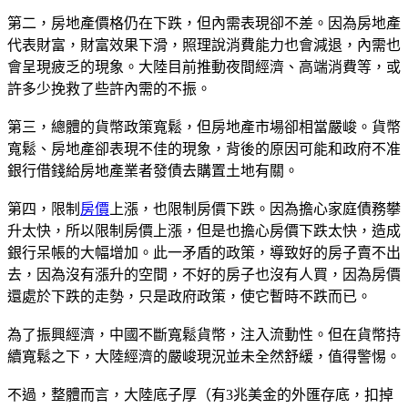
第二，房地產價格仍在下跌，但內需表現卻不差。因為房地產
代表財富，財富效果下滑，照理說消費能力也會減退，內需也
會呈現疲乏的現象。大陸目前推動夜間經濟、高端消費等，或
許多少挽救了些許內需的不振。
第三，總體的貨幣政策寬鬆，但房地產市場卻相當嚴峻。貨幣
寬鬆、房地產卻表現不佳的現象，背後的原因可能和政府不准
銀行借錢給房地產業者發債去購置土地有關。
第四，限制
房價
上漲，也限制房價下跌。因為擔心家庭債務攀
升太快，所以限制房價上漲，但是也擔心房價下跌太快，造成
銀行呆帳的大幅增加。此一矛盾的政策，導致好的房子賣不出
去，因為沒有漲升的空間，不好的房子也沒有人買，因為房價
還處於下跌的走勢，只是政府政策，使它暫時不跌而已。
為了振興經濟，中國不斷寬鬆貨幣，注入流動性。但在貨幣持
續寬鬆之下，大陸經濟的嚴峻現況並未全然舒緩，值得警惕。
不過，整體而言，大陸底子厚（有3兆美金的外匯存底，扣掉