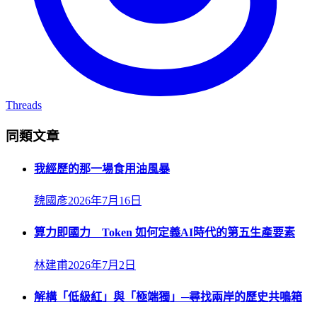
Threads
同類文章
我經歷的那一場食用油風暴
魏國彥
2026年7月16日
算力即國力 Token 如何定義AI時代的第五生產要素
林建甫
2026年7月2日
解構「低級紅」與「極端獨」─尋找兩岸的歷史共鳴箱