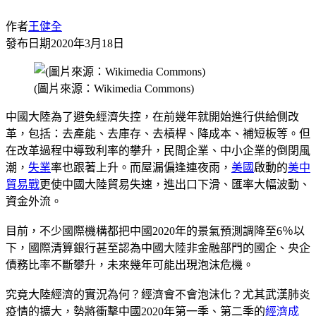
作者
王健全
發布日期
2020年3月18日
(圖片來源：Wikimedia Commons)
中國大陸為了避免經濟失控，在前幾年就開始進行供給側改
革，包括：去產能、去庫存、去槓桿、降成本、補短板等。但
在改革過程中導致利率的攀升，民間企業、中小企業的倒閉風
潮，
失業
率也跟著上升。而屋漏偏逢連夜雨，
美國
啟動的
美中
貿易戰
更使中國大陸貿易失速，進出口下滑、匯率大幅波動、
資金外流。
目前，不少國際機構都把中國2020年的景氣預測調降至6％以
下，國際清算銀行甚至認為中國大陸非金融部門的國企、央企
債務比率不斷攀升，未來幾年可能出現泡沫危機。
究竟大陸經濟的實況為何？經濟會不會泡沫化？尤其武漢肺炎
疫情的擴大，勢將衝擊中國2020年第一季、第二季的
經濟成