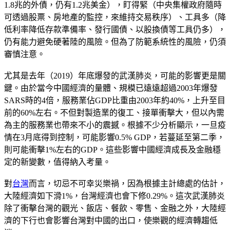
1.8兆的外債，仍有1.2兆美金），盯得緊（中央集權政府隨時
可透過股票、房地產的監控，來維持交易秩序）、工具多（降
低利率降低存款準備率、發行國債、以股換債等工具仍多），
仍有能力避免硬著陸的風險。但為了防範系統性的風險，仍須
審慎注意。
尤其是去年（2019）年底爆發的武漢肺炎，可能的影響更是關
鍵。由於當今中國經濟的量體、規模已遠遠超過2003年爆發
SARS時的4倍，服務業佔GDP比重由2003年約40%，上升至目
前的60%左右。不但對製造業的復工、接單衝擊大，但以內需
為主的服務業也帶來不小的震撼。根據不少分析顯示，一旦疫
情在3月底得到控制，可能影響0.5% GDP，若蔓延至第二季，
則可能衝擊1%左右的GDP。這些影響中國經濟成長及金融穩
定的新變數，值得納入考量。
對
台灣
而言，切忌不可幸災樂禍，因為根據主計總處的估計，
大陸經濟如下滑1%，台灣經濟也會下修0.29%。這次武漢肺炎
除了衝擊台灣的觀光、飯店、餐飲、零售、金融之外，大陸經
濟的下行也會影響台灣對中國的出口，使樂觀的經濟轉趨低