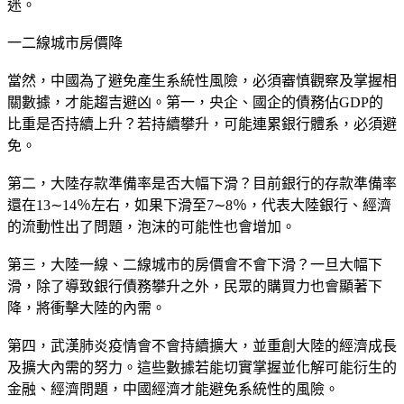
迷。
一二線城市房價降
當然，中國為了避免產生系統性風險，必須審慎觀察及掌握相
關數據，才能趨吉避凶。第一，央企、國企的債務佔GDP的
比重是否持續上升？若持續攀升，可能連累銀行體系，必須避
免。
第二，大陸存款準備率是否大幅下滑？目前銀行的存款準備率
還在13∼14％左右，如果下滑至7∼8％，代表大陸銀行、經濟
的流動性出了問題，泡沫的可能性也會增加。
第三，大陸一線、二線城市的房價會不會下滑？一旦大幅下
滑，除了導致銀行債務攀升之外，民眾的購買力也會顯著下
降，將衝擊大陸的內需。
第四，武漢肺炎疫情會不會持續擴大，並重創大陸的經濟成長
及擴大內需的努力。這些數據若能切實掌握並化解可能衍生的
金融、經濟問題，中國經濟才能避免系統性的風險。