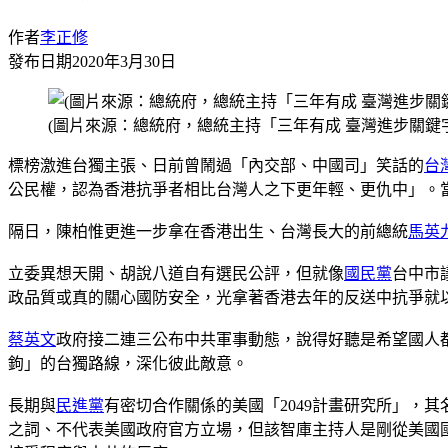
作者
李正修
發布日期
2020年3月30日
(圖片來源：總統府，總統主持「三年有成 臺灣進步關鍵
標榜激進台獨主張、日前曾鬧過「內交部、中國司」笑話的
台
公民權，認為香港抗爭者相比台灣人之下更年輕、更仇中」。
隔日，陳柏惟更進一步拿在香港出生、台灣長大的前總統
馬英
立委異想天開、胡說八道自有選民公評，但就像
國民黨
台中市
政品質或真的關心國防安全，光拿著香港去年的反送中抗爭就
蔡英文
政府接二連三公布中共軍事動態，說得好聽是希望國人
鉤」的台獨路線，深化彼此敵意。
長期與
民進黨
有密切合作關係的美國「2049計畫研究所」，
之詞、不代表美國政府官方立場，但該智庫主持人是剛從美國