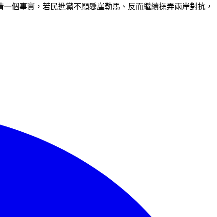
清一個事實，若民進黨不願懸崖勒馬、反而繼續操弄兩岸對抗，