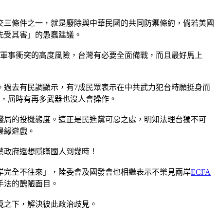
交三條件之一，就是廢除與中華民國的共同防禦條約，倘若美國
先受其害」的愚蠢建議。
發軍事衝突的高度風險，台灣有必要全面備戰，而且最好馬上
。過去有民調顯示，有7成民眾表示在中共武力犯台時願挺身而
保，屆時有再多武器也沒人會操作。
殘局的投機態度。這正是民進黨可惡之處，明知法理台獨不可
邊緣遊戲。
蔡政府還想隱瞞國人到幾時！
岸完全不往來」，陸委會及國發會也相繼表示不樂見兩岸
ECFA
手法的醜陋面目。
境之下，解決彼此政治歧見。