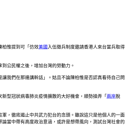
陳柏惟提到可「仿效
美國
入伍徵兵制度邀請香港人來台當兵取得
拿到公民權之後，增加台灣的勞動力。
是讓我們在那邊講幹話」。姑且不論陳柏惟是否認真看待自己問
次新型冠狀病毒肺炎疫情擴散的大好機會，順勢操弄「
兩岸
脫
灣駐軍，徹底遏止中共武力犯台的念頭。雖說這只是他個人的一面
評論當中帶有高度政治意涵，或許是想帶風向，測試台灣社會的