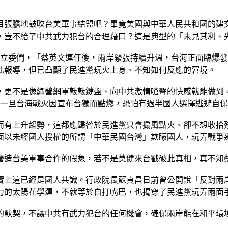
目張膽地鼓吹台美軍事結盟吧？畢竟美國與中華人民共和國的建
，豈不給了中共武力犯台的合理藉口？這是典型的「未見其利、
籍立委們，「蔡英文連任後，兩岸緊張持續升溫，台海正面臨爆
此報導，但已凸顯了民進黨玩火上身、不知如何反應的窘境。
，更不是像綠營網軍敲敲鍵盤、向中共激情嗆聲的快感就能做到
，一旦台海戰火因宣布台獨而點燃，恐怕有過半國人選擇逃避自
而有上升趨勢，這都應歸咎於民進黨只會搧風點火、卻不想收拾
面以未經國人授權的所謂「中華民國台灣」欺矇國人，玩弄戰爭
營造台美軍事合作的假象，若不是莫健來台戳破此真相，真不知
實上這已經是國人共識。行政院長蘇貞昌日前曾公開說「反對兩
力的太陽花學運，不就等於自打嘴巴，也揭穿了民進黨玩弄兩面
的默契，不讓中共有武力犯台的任何機會，確保兩岸能在和平環