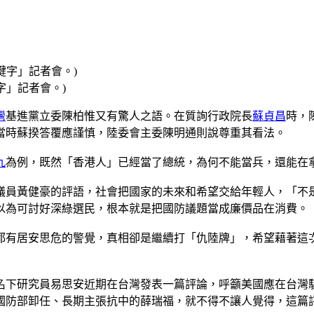
字」記者會。)
灣
基進黨立委陳柏惟又有驚人之語。在質詢行政院長
蘇貞昌
時，
當時蘇揆答覆應謹慎，陸委會主委陳明通則說尊重其看法。
九
為例，既然「香港人」已經當了總統，為何不能當兵，還能在
議員黃健豪的評語，社會把國家的未來和希望交給年輕人，「不
以為可討好深綠選民，根本就是把國防議題當成廉價品在消費。
都有居安思危的警覺，真相卻是繼續打「仇陸牌」，希望藉著這
其名下研究員易思安近期在台灣發表一篇評論，呼籲美國應在台
國防部卸任、長期主張抗中的薛瑞福，就不得不讓人覺得，這篇