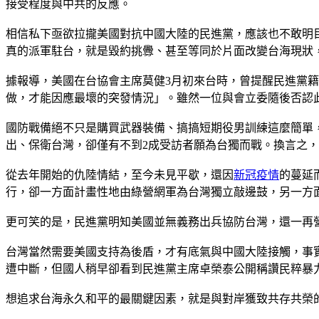
接受程度與中共的反應。
相信私下亟欲拉攏美國對抗中國大陸的民進黨，應該也不敢明
真的派軍駐台，就是毀約挑釁、甚至等同於片面改變台海現狀
據報導，美國在台協會主席莫健3月初來台時，曾提醒民進黨
做，才能因應最壞的突發情況」。雖然一位與會立委隨後否認
國防戰備絕不只是購買武器裝備、搞搞短期役男訓練這麼簡單
出、保衛台灣，卻僅有不到2成受訪者願為台獨而戰。換言之
從去年開始的仇陸情結，至今未見平歇，還因
新冠疫情
的蔓延
行，卻一方面計畫性地由綠營網軍為台灣獨立敲邊鼓，另一方
更可笑的是，民進黨明知美國並無義務出兵協防台灣，還一再
台灣當然需要美國支持為後盾，才有底氣與中國大陸接觸，事
遭中斷，但國人稍早卻看到民進黨主席卓榮泰公開稱讚民粹暴
想追求台海永久和平的最關鍵因素，就是與對岸獲致共存共榮