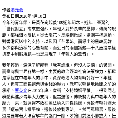
作者
廖元豪
發布日期
2020年4月10日
今年的青年節，是黃花崗起義109週年紀念。近年，臺灣的
「世代對立」愈來愈強烈，年輕人對於長輩的壓抑，傳統的規
範，都強烈地反抗。從太陽花、反課綱微調、婚姻平權運動、
對香港反送中的支持，以及因「芒果乾」而導出的黑韓罷韓，
多少都與這樣的心態有關。而近日的兩個議題—十八歲投票權
與高中制服規範—也是展現了「年輕人的聲音」。
我年輕過，深深了解那種「我有話說，但沒人要聽」的鬱悶。
而臺灣與世界各地一樣，主要的政治經濟社會決策權力，都還
是掌握在中老年人的手中。資深政治人物有時討好一下年輕
人，但真正面臨選票與金錢的壓力，就可以輕易地撇開之前的
承諾。
蔡英文
在2015年底，宣稱「支持婚姻平權」，得到同志
群體與進步青年大力支持。但當選後，傳統勢力與中老年人的
壓力一來，就遲遲不敢在民法納入同性婚姻。導致年輕群體大
罵「選前賣卡推平權，選後裝傻剩專法」。然而罵歸罵，最後
還是要靠著大法官解釋的臨門一腳，才讓目前這小腳放大，扭