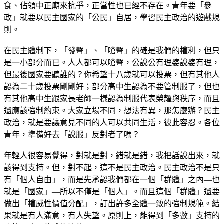
食、佔領中正廟來抗爭，正當性也已經不存在。青年要「參
政」就要以民主國家的「公民」自居，學習民主政治的遊戲規
則。
在民主體制下，「發聲」、「嗆聲」的確是我們的權利，但只
是一小部分而已。人人都可以嗆聲，公說公有理婆說婆有理，
但最後國家要聽誰的？你希望十八歲就可以投票，但有其他人
認為二十歲投票剛剛好；部分高中生認為不要管制服了，但也
有其他高中生跟家長老師一樣認為制服代表榮耀與秩序，而且
還應該強制約束。大家立場不同，想法有異，那怎麼辦？民主
政治，就是要讓意見不同的人可以共同生活，彼此容忍。各位
青年，準備好去「說服」反對者了嗎？
年輕人很容易覺得，對就是對，錯就是錯，我把話說出來，就
該得到支持。但，對不起，這不是民主政治。民主政治不是只
有「個人自由」，而是先承認我們都在一個「群體」之內—也
就是「國家」—所以不僅是「個人」。而且這個「群體」還要
做出「權威性價值分配」，訂出許多全體一致的強制規範。結
果就是有人滿意，有人失望。原則上，能得到「多數」支持的