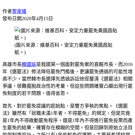
作者
黎家維
發布日期
2020年4月15日
(圖片來源：維基百科，安定力量罷免黃國昌貼
紙。)
高雄市長
韓國瑜
是我國第一個面對罷免案的直轄市長，而2016
年《選罷法》修法降低罷免門檻後，更讓罷免通過的可能性增
高不少。當然韓市長選擇先透過訴訟途徑釐清《選罷法》相關
爭議，很難擺脫政治性的考量，但這些問題確實凸顯出現行罷
免制度的若干問題，值得省思。
首先，對於罷免提議的起始點，是雙方爭執的焦點。《選罷
法》雖然有「就職未滿1年者，不得罷免」的規定，但是究竟
是1年內不得啟動罷免程序，還是1年內不得進行罷免投票而產
生罷免的結果，確實存在模糊的空間。但是回歸到原始立法目
的與制度設計，之所以有1年的豁免保護期，主要是希望給當