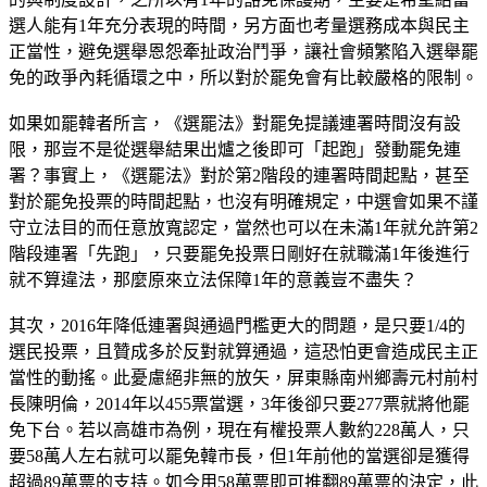
選人能有1年充分表現的時間，另方面也考量選務成本與民主
正當性，避免選舉恩怨牽扯政治鬥爭，讓社會頻繁陷入選舉罷
免的政爭內耗循環之中，所以對於罷免會有比較嚴格的限制。
如果如罷韓者所言，《選罷法》對罷免提議連署時間沒有設
限，那豈不是從選舉結果出爐之後即可「起跑」發動罷免連
署？事實上，《選罷法》對於第2階段的連署時間起點，甚至
對於罷免投票的時間起點，也沒有明確規定，中選會如果不謹
守立法目的而任意放寬認定，當然也可以在未滿1年就允許第2
階段連署「先跑」，只要罷免投票日剛好在就職滿1年後進行
就不算違法，那麼原來立法保障1年的意義豈不盡失？
其次，2016年降低連署與通過門檻更大的問題，是只要1/4的
選民投票，且贊成多於反對就算通過，這恐怕更會造成民主正
當性的動搖。此憂慮絕非無的放矢，屏東縣南州鄉壽元村前村
長陳明倫，2014年以455票當選，3年後卻只要277票就將他罷
免下台。若以高雄市為例，現在有權投票人數約228萬人，只
要58萬人左右就可以罷免韓市長，但1年前他的當選卻是獲得
超過89萬票的支持。如今用58萬票即可推翻89萬票的決定，此