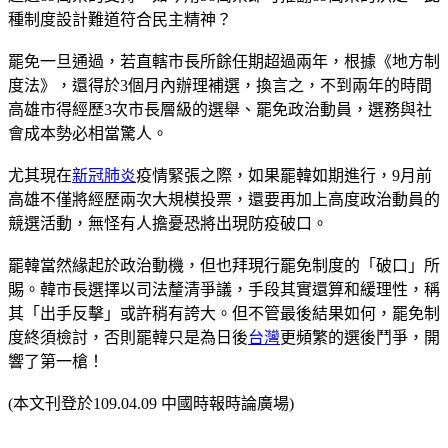
種制度設計難道符合民主精神？
罷免一旦通過，若直轄市長所餘任期超過兩年，根據《地方制
度法》，還得於3個月內辦理補選，換言之，不到兩年的時間
高雄市得經歷3次市長層級的選舉、罷免政治動員，選務與社
會成本勢必相當驚人。
尤其現在
新冠肺炎
疫情緊張之際，如果罷韓如期進行，9月前
高雄不僅將經歷兩次大規模投票，還要再加上高度政治動員的
競選活動，無怪有人擔憂恐將出現防疫破口。
罷韓當然緣起於政治動機，但也拜現行罷免制度的「破口」所
賜。韓市長選擇以司法釐清爭議，手段其實還算和緩理性，稱
其「出手反擊」或許稍有誇大。但不管最後結果如何，罷免制
度終須檢討，否則罷韓只是為日後
台灣
更頻繁的選後鬥爭，開
響了第一槍！
(本文刊登於109.04.09 中國時報時論廣場)