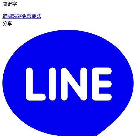
關鍵字
韓國瑜
罷免
選罷法
分享