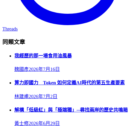
Threads
同類文章
我經歷的那一場食用油風暴
魏國彥
2026年7月16日
算力即國力 Token 如何定義AI時代的第五生產要素
林建甫
2026年7月2日
解構「低級紅」與「極端獨」─尋找兩岸的歷史共鳴箱
黃士修
2026年6月29日