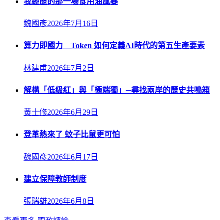
我經歷的那一場食用油風暴
魏國彥
2026年7月16日
算力即國力 Token 如何定義AI時代的第五生產要素
林建甫
2026年7月2日
解構「低級紅」與「極端獨」─尋找兩岸的歷史共鳴箱
黃士修
2026年6月29日
登革熱來了 蚊子比鼠更可怕
魏國彥
2026年6月17日
建立保障教師制度
張瑞雄
2026年6月8日