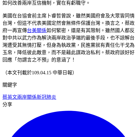
如何改善兩岸互信機制，實在有虧職守。
美國在台協會前主席卜睿哲曾說，雖然美國府會及大眾皆同情
台灣，但這不代表美國定然會無條件保護台灣。換言之，蔡政
府一再宣傳
台美關係
如何緊密，還是有其限制。雖然國人都反
對中共以武力作為解決兩岸政治爭端的最後手段，也不諒解台
灣遭受其無情打壓，但身為執政黨，民進黨就有責任化干戈為
玉帛，降低彼此敵意，而不是藉此謀政治私利。蔡政府該好好
回應「勿謂言之不預」的意涵了！
（本文刊載於109.04.15 中華日報）
關鍵字
蔡英文
兩岸關係
新冠肺炎
分享