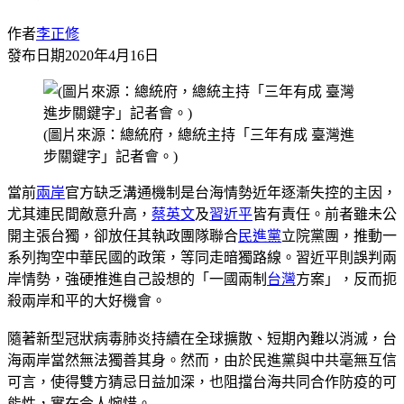
作者
李正修
發布日期
2020年4月16日
(圖片來源：總統府，總統主持「三年有成 臺灣進
步關鍵字」記者會。)
當前
兩岸
官方缺乏溝通機制是台海情勢近年逐漸失控的主因，
尤其連民間敵意升高，
蔡英文
及
習近平
皆有責任。前者雖未公
開主張台獨，卻放任其執政團隊聯合
民進黨
立院黨團，推動一
系列掏空中華民國的政策，等同走暗獨路線。習近平則誤判兩
岸情勢，強硬推進自己設想的「一國兩制
台灣
方案」，反而扼
殺兩岸和平的大好機會。
隨著新型冠狀病毒肺炎持續在全球擴散、短期內難以消滅，台
海兩岸當然無法獨善其身。然而，由於民進黨與中共毫無互信
可言，使得雙方猜忌日益加深，也阻擋台海共同合作防疫的可
能性，實在令人惋惜。