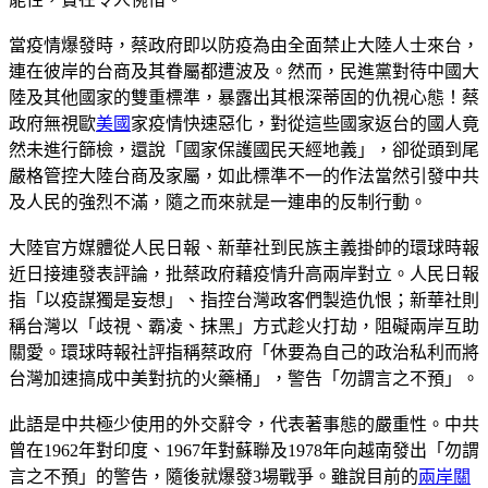
當疫情爆發時，蔡政府即以防疫為由全面禁止大陸人士來台，
連在彼岸的台商及其眷屬都遭波及。然而，民進黨對待中國大
陸及其他國家的雙重標準，暴露出其根深蒂固的仇視心態！蔡
政府無視歐
美國
家疫情快速惡化，對從這些國家返台的國人竟
然未進行篩檢，還說「國家保護國民天經地義」，卻從頭到尾
嚴格管控大陸台商及家屬，如此標準不一的作法當然引發中共
及人民的強烈不滿，隨之而來就是一連串的反制行動。
大陸官方媒體從人民日報、新華社到民族主義掛帥的環球時報
近日接連發表評論，批蔡政府藉疫情升高兩岸對立。人民日報
指「以疫謀獨是妄想」、指控台灣政客們製造仇恨；新華社則
稱台灣以「歧視、霸凌、抹黑」方式趁火打劫，阻礙兩岸互助
關愛。環球時報社評指稱蔡政府「休要為自己的政治私利而將
台灣加速搞成中美對抗的火藥桶」，警告「勿謂言之不預」。
此語是中共極少使用的外交辭令，代表著事態的嚴重性。中共
曾在1962年對印度、1967年對蘇聯及1978年向越南發出「勿謂
言之不預」的警告，隨後就爆發3場戰爭。雖說目前的
兩岸關