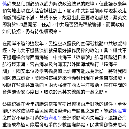
係
尚未惡化到必須以武力解決政治歧見的險境，但此語竟毫無
預警地出現在大陸官媒社評上，顯示中共對當前兩岸現狀及走
向感到極端不滿、甚或不安，故發出此重要政治訊號。蔡英文
即將於520展開第二任期，中共是否預先釋放警訊，而蔡政府
如何接招，仍有待後續觀察。
在兩岸不睦的這幾年，民進黨以擅長的宣傳戰挑動中共敏感神
經，好比共軍機艦演訓就是最好操作民粹的政治工具。繼共軍
軍機通過台灣西南海域，中共海軍「遼寧號」航母艦隊近日也
航行經東海、宮古海峽及台灣東部外圍海域執行「遠海長
訓」，國安單位及學者擔憂如此訓練可能成為常態，將對我國
國防造成威脅。美國偵察機近來也頻頻出現在台灣南部海域，
明顯在監測共軍動向。兩大強權在西太平洋較勁，夾在中間的
台灣能否安心度日，取決於蔡英文總統的一念之間。
蔡總統雖在今年初勝選當夜就提出恢復兩岸對話的條件，至今
卻仍不敢依循中華民國憲法澄清兩岸關係之定位，導致
國民黨
之前好不容易打造的
台海和平
景況瞬間就消失無蹤，還讓台海
重新成為極可能爆發戰爭的少數國際熱點，民進黨卻從未思考