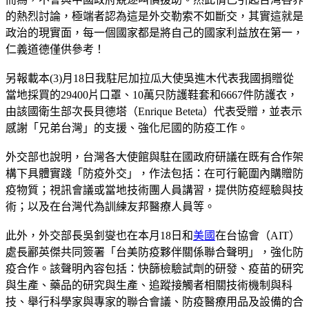
的熱烈討論，極端者認為這是外交勒索不如斷交，其實這就是
政治的現實面，每一個國家都是將自己的國家利益放在第一，
仁義道德僅供參考！
另報載本(3)月18日我駐尼加拉瓜大使吳進木代表我國捐贈從
當地採買的29400片口罩、10萬只防護鞋套和6667件防護衣，
由該國衛生部次長貝德塔（Enrique Beteta）代表受贈，並表示
感謝「兄弟台灣」的支援、強化尼國的防疫工作。
外交部也說明，台灣各大使館與駐在國政府研議在既有合作架
構下具體實踐「防疫外交」，作法包括：在可行範圍內購贈防
疫物質；視訊會議或當地技術團人員講習，提供防疫經驗與技
術；以及在台灣代為訓練友邦醫療人員等。
此外，外交部長吳釗燮也在本月18日和
美國
在台協會（AIT）
處長酈英傑共同簽署「台美防疫夥伴關係聯合聲明」，強化防
疫合作。該聲明內容包括：快篩檢驗試劑的研發、疫苗的研究
與生產、藥品的研究與生產、追蹤接觸者相關技術機制與科
技、舉行科學家與專家的聯合會議、防疫醫療用品及設備的合