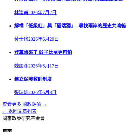
林建甫
2026年7月2日
解構「低級紅」與「極端獨」─尋找兩岸的歷史共鳴箱
黃士修
2026年6月29日
登革熱來了 蚊子比鼠更可怕
魏國彥
2026年6月17日
建立保障教師制度
張瑞雄
2026年6月8日
查看更多
國政評論
→
← 返回文章列表
國家政策研究基金會
頁面