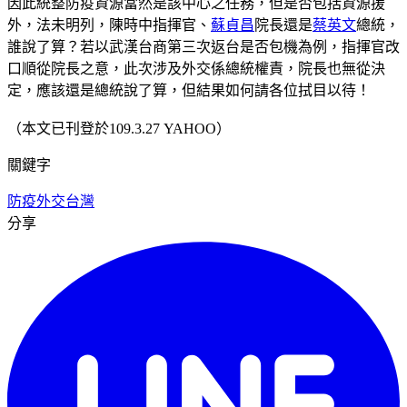
因此統整防疫資源當然是該中心之任務，但是否包括資源援
外，法未明列，陳時中指揮官、
蘇貞昌
院長還是
蔡英文
總統，
誰說了算？若以武漢台商第三次返台是否包機為例，指揮官改
口順從院長之意，此次涉及外交係總統權責，院長也無從決
定，應該還是總統說了算，但結果如何請各位拭目以待！
（本文已刊登於109.3.27 YAHOO）
關鍵字
防疫外交
台灣
分享