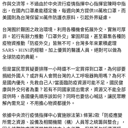
作與交流等。不過由於中央流行疫情指揮中心指揮官陳時中指
出，在國內口罩產能穩定後，每週向美方提供10萬枚口罩，而
美國則為台灣保留30萬件防護衣原料，引起外界疑慮。
台灣囿於艱困之政治環境，利用各種機會拓展外交，實無可厚
非。若行有餘力推動「口罩外交」鞏固邦誼，甚至募集各種防
疫物資推動「防疫外交」皆無不可，台灣多年來累積處理
SARS、H1N1的經驗，加上優質的醫護人員，絕對可以做為
全球防疫的典範。
但是當民眾質疑要排隊一小時還不一定買得到口罩，為何卻要
捐給外國人？或許有人會問台灣的人工呼吸器夠用嗎？為何不
是國內優先，先救自己人?當面臨防疫資源可能不足，國民健
康與外交何者為重？若有不同國家提出需求，資源又不能全部
提供時，各國優先順序該如何？同時也要信心喊話，讓民眾瞭
解內需充足，不用擔心物資都援外。
依據中央流行疫情指揮中心實施辦法第3 條第2款「防疫應變
所需之資源、設備及相關機關（構）人員等之統籌與整合」，