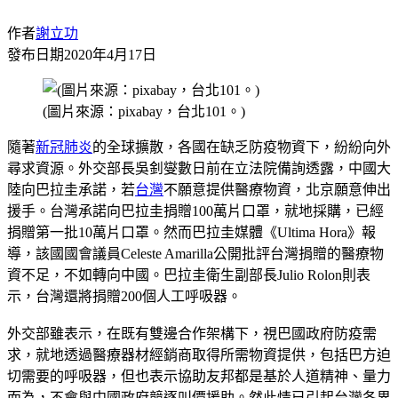
作者
謝立功
發布日期
2020年4月17日
(圖片來源：pixabay，台北101。)
隨著
新冠肺炎
的全球擴散，各國在缺乏防疫物資下，紛紛向外
尋求資源。外交部長吳釗燮數日前在立法院備詢透露，中國大
陸向巴拉圭承諾，若
台灣
不願意提供醫療物資，北京願意伸出
援手。台灣承諾向巴拉圭捐贈100萬片口罩，就地採購，已經
捐贈第一批10萬片口罩。然而巴拉圭媒體《Ultima Hora》報
導，該國國會議員Celeste Amarilla公開批評台灣捐贈的醫療物
資不足，不如轉向中國。巴拉圭衛生副部長Julio Rolon則表
示，台灣還將捐贈200個人工呼吸器。
外交部雖表示，在既有雙邊合作架構下，視巴國政府防疫需
求，就地透過醫療器材經銷商取得所需物資提供，包括巴方迫
切需要的呼吸器，但也表示協助友邦都是基於人道精神、量力
而為，不會與中國政府競逐叫價援助。然此情已引起台灣各界