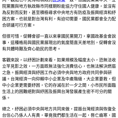
院黨團與地方執政縣市同樣期盼能協力守住國人健康，並沒有
為反對而反對，甚至積極尋求中央地方有防疫及振興經濟和紓
困方案，也就是對台灣有利，有迫切需要，國民黨都會全力配
合研議可行方案。
但很可惜，促轉會卻一直以來拿國民黨開刀，拿國政基金會說
事，這種格局與國民黨展現出的氣度簡直天差地別，促轉會沒
有共體時艱及齊心助民的思考。
客觀來說，以紓困計劃來看，如果規模及幅度太小，恐無法收
立竿見影之效，一方面既無法強化消費信心，也無法解決燃眉
之急。振興經濟與紓困工作必須中央與地方政府共同參與研
議。台灣經濟一向仰賴中小企業及中產階級，大企業要救，但
中小企業更需要紓困，它的存滅在於一夕之間，小市民所面臨
生活上的困難絕對與紓困及振興台灣發展產生密不可分的關
係。
總之，紓困必須中央與地方共同來做，提振台灣經濟與恢復全
台信心乃係人人有責，畢竟我們都生活在一起，唇亡齒寒，國