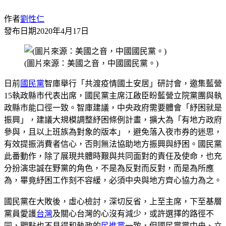
作者
劉性仁
發布日期
2020年4月17日
(圖片來源：美國之音，中國國民黨。)
日前
國民黨
智庫舉行「共渡疫情國土安居」研討會，邀集藍營
15執政縣市代表出席，國民黨主席江啟臣盼藍營立院黨團與執
政縣市能口徑一致。智庫建議，中央政府需要體會「紓困就是
振興」，建議大規模調整紓困條例計畫，擴大為「有地方政府
參與，且以上班族為對象的版本」，避免落入夜市券的迷思，
有效提振消費者信心，否則無法協助地方振興與紓困。國民黨
此番動作，除了展現共體時艱與共同面對的責任及使命，也充
分扮演忠誠在野黨的角色，不是為反對而反對，而是為所應
為，畢竟紓困工作刻不容緩，必須中央與地方齊心協力為之。
國民黨在大敗後，虛心檢討，深切反省，上至主席，下至基層
黨員愛護
台灣
及關心台灣的心沒有減少，或許選擇的路徑不
同，觀點也不見得和執政的
民進黨
一致，但國民黨黨中央、立