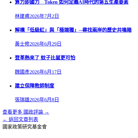
算力即國力 Token 如何定義AI時代的第五生產要素
林建甫
2026年7月2日
解構「低級紅」與「極端獨」─尋找兩岸的歷史共鳴箱
黃士修
2026年6月29日
登革熱來了 蚊子比鼠更可怕
魏國彥
2026年6月17日
建立保障教師制度
張瑞雄
2026年6月8日
查看更多
國政評論
→
← 返回文章列表
國家政策研究基金會