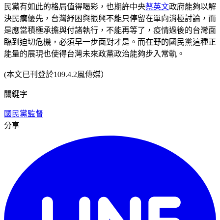
民黨有如此的格局值得喝彩，也期許中央
蔡英文
政府能夠以解
決民瘼優先，台灣紓困與振興不能只停留在單向消極討論，而
是應當積極承擔與付諸執行，不能再等了，疫情過後的台灣面
臨到迫切危機，必須早一步面對才是。而在野的國民黨這種正
能量的展現也使得台灣未來政黨政治能夠步入常軌。
(本文已刊登於109.4.2風傳媒）
關鍵字
國民黨
監督
分享