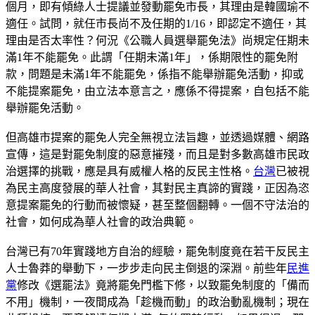
個月，即有傾綠人士提議並發動罷免市長，其理由是韓國瑜不
適任。試問，就任市長尚不及任期的1/16，即認定不適任，其
理由是否太率性？何況《公職人員選舉罷免法》尚規定任期未
滿1年不能罷免。此謂「任期未滿1年」，係期限性的罷免附
款，問題是未滿1年不能罷免，係指不能舉辦罷免活動，抑或
不能提案罷免，由立法本意言之，應係不得提案，自包括不能
舉辦罷免活動。
但高雄市提案的罷免人完全無視立法旨趣，並透過媒體、網路
宣傳，這是對罷免制度的惡意摧殘，而且是對多數高雄市民政
治選擇的挑戰，應是具有威權人格的反民主性格。
台灣
已被視
為民主高度發展的華人社會，其對民主真諦的實踐，正因為恣
意提案罷免的行動而被懷疑，甚至整個翻轉。一個不守法治的
社會，如何成為華人社會的政治典範。
台灣已有70年實踐地方自治的經驗，罷免制度竟在若干反民主
人士魯莽的舉動下，一步步走向民主倒退的深淵。前些年
民進
黨
修改《選罷法》竟將罷免門檻下修，以致罷免制度的「備而
不用」機制，一夜間成為「趁機而動」的政治動亂機制；現在