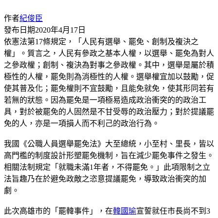
作者
紀俊臣
發布日期
2020年4月17日
依憲法第17條規定，「人民有選舉、罷免、創制及複決之
權」。質言之，人民有參政之基本人權，以選舉、罷免為對人
之參政權；創制、複決為對事之參政權。其中，選舉是屬於積
極性的人權，罷免則為消極性的人權。選舉權宜加以鼓勵，促
使其普及化；罷免權則不宜鼓勵，且能免就免，使其形同若有
若無的狀態。因為罷免是一項極易造成政治衝突的的政治工
具，對於被罷免的人固然是不甘受辱的政治壓力；對於提議罷
免的人，亦是一項損人而不利己的政治行為。
我國《公職人員選舉罷免法》大至總統，小至村、里長，皆以
高門檻的制度設計形塑罷免機制，旨在減少罷免事件之發生。
相關法制規定「就職未滿1年者，不得罷免。」此項限制之立
法旨趣乃在於避免政敵之恣意提議罷免，導致政治衝突的加
劇。
此次高雄市的「罷韓事件」，在
韓國瑜
宣誓就任市長尚不到3