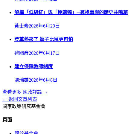
解構「低級紅」與「極端獨」─尋找兩岸的歷史共鳴箱
黃士修
2026年6月29日
登革熱來了 蚊子比鼠更可怕
魏國彥
2026年6月17日
建立保障教師制度
張瑞雄
2026年6月8日
查看更多
國政評論
→
← 返回文章列表
國家政策研究基金會
頁面
關於基金會