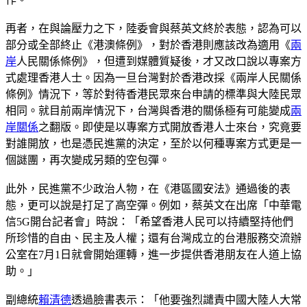
再者，在與論壓力之下，陸委會與蔡英文終於表態，認為可以
部分或全部終止《港澳條例》，對於香港則應該改為適用《
兩
岸
人民關係條例》，但遭到媒體質疑後，才又改口說以專案方
式處理香港人士。因為一旦台灣對於香港改採《兩岸人民關係
條例》情況下，等於對待香港民眾來台申請的標準與大陸民眾
相同。就目前兩岸情況下，台灣與香港的關係極有可能變成
兩
岸關係
之翻版。即使是以專案方式開放香港人士來台，究竟要
對誰開放，也是憑民進黨的決定，至於以何種專案方式更是一
個謎團，再次變成另類的空包彈。
此外，民進黨不少政治人物，在《港區國安法》通過後的表
態，更可以說是打足了高空彈。例如，蔡英文在出席「中華電
信5G開台記者會」時說：「希望香港人民可以持續堅持他們
所珍惜的自由、民主及人權；還有台灣成立的台港服務交流辦
公室在7月1日就會開始運轉，進一步提供香港朋友在人道上協
助。」
副總統
賴清德
透過臉書表示：「他要強烈譴責中國大陸人大常