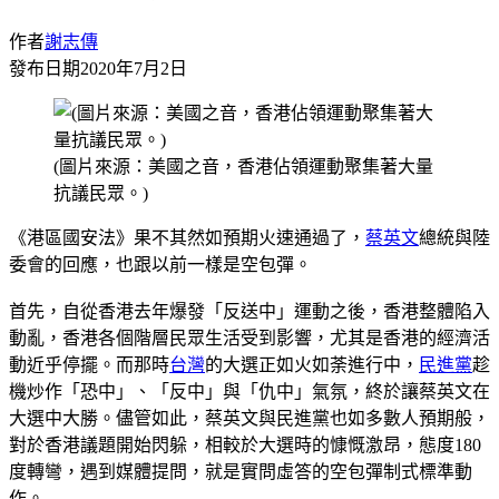
作者
謝志傳
發布日期
2020年7月2日
(圖片來源：美國之音，香港佔領運動聚集著大量
抗議民眾。)
《港區國安法》果不其然如預期火速通過了，
蔡英文
總統與陸
委會的回應，也跟以前一樣是空包彈。
首先，自從香港去年爆發「反送中」運動之後，香港整體陷入
動亂，香港各個階層民眾生活受到影響，尤其是香港的經濟活
動近乎停擺。而那時
台灣
的大選正如火如荼進行中，
民進黨
趁
機炒作「恐中」、「反中」與「仇中」氣氛，終於讓蔡英文在
大選中大勝。儘管如此，蔡英文與民進黨也如多數人預期般，
對於香港議題開始閃躲，相較於大選時的慷慨激昂，態度180
度轉彎，遇到媒體提問，就是實問虛答的空包彈制式標準動
作。