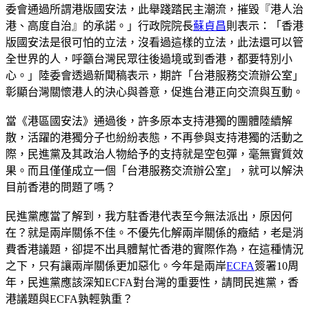
委會通過所謂港版國安法，此舉踐踏民主潮流，摧毀『港人治
港、高度自治』的承諾。」行政院院長
蘇貞昌
則表示：「香港
版國安法是很可怕的立法，沒看過這樣的立法，此法還可以管
全世界的人，呼籲台灣民眾往後過境或到香港，都要特別小
心。」陸委會透過新聞稿表示，期許「台港服務交流辦公室」
彰顯台灣關懷港人的決心與善意，促進台港正向交流與互動。
當《港區國安法》通過後，許多原本支持港獨的團體陸續解
散，活躍的港獨分子也紛紛表態，不再參與支持港獨的活動之
際，民進黨及其政治人物給予的支持就是空包彈，毫無實質效
果。而且僅僅成立一個「台港服務交流辦公室」，就可以解決
目前香港的問題了嗎？
民進黨應當了解到，我方駐香港代表至今無法派出，原因何
在？就是兩岸關係不佳。不優先化解兩岸關係的癥結，老是消
費香港議題，卻提不出具體幫忙香港的實際作為，在這種情況
之下，只有讓兩岸關係更加惡化。今年是兩岸
ECFA
簽署10周
年，民進黨應該深知ECFA對台灣的重要性，請問民進黨，香
港議題與ECFA孰輕孰重？