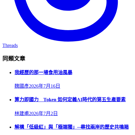
Threads
同類文章
我經歷的那一場食用油風暴
魏國彥
2026年7月16日
算力即國力 Token 如何定義AI時代的第五生產要素
林建甫
2026年7月2日
解構「低級紅」與「極端獨」─尋找兩岸的歷史共鳴箱