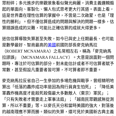
眾粉碎；多元進步的樂觀景象看似聲光絢麗，消費主義邏輯煽
起的單面向、客製化、懶人包式思考更大行其道。表面上看，
這是世界盡在理性估算的掌握中，不啻是二次啟蒙，也是「理
性的勝利」。但不僅估算造成的問題與解決的問題一樣多，估
算錯誤造成的災難，可能比正確估算的成就大得更多。
迷信估算導致失算甚至失敗，如今已與史上任期最長、也可能
是數學最好、智商最高的
美國
前國防部長麥克納馬拉
（ROBERT MCNAMARA）之名常相左右，稱為「麥克納馬
拉謬誤」（MCNAMARA FALLACY）。大意是說面對一個問
題時，專注於可估算的部分，對未能估計或者不可估算者賦予
常數，甚至假設凡重要者皆可算，不可算者即不重要。
麥克納馬拉反省自己一生參加的多場危機與戰爭，曾經精明地
算出「低落的轟炸成功率是因為飛行員貪生怕死」；「降低美
軍轟炸機高度才能殺死殺傷最大多數敵人（東京）軍民」；
「只有失敗者才需要走上軍事法庭」；「越南民眾觀感無從測
算，所以不重要」等。以麥氏天分和當時美國的強大，對落後
的越南理應不算而勝。類似的失算，還可見於美國新古典主義