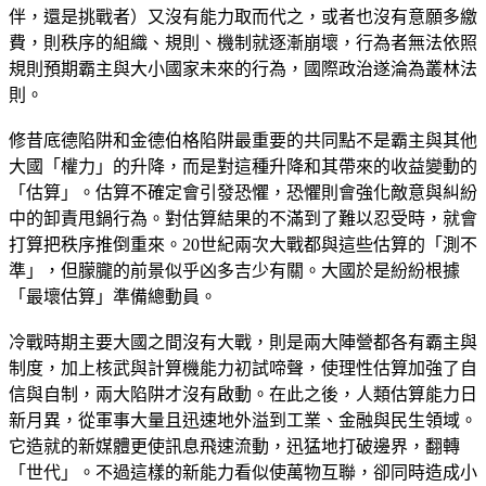
伴，還是挑戰者）又沒有能力取而代之，或者也沒有意願多繳
費，則秩序的組織、規則、機制就逐漸崩壞，行為者無法依照
規則預期霸主與大小國家未來的行為，國際政治遂淪為叢林法
則。
修昔底德陷阱和金德伯格陷阱最重要的共同點不是霸主與其他
大國「權力」的升降，而是對這種升降和其帶來的收益變動的
「估算」。估算不確定會引發恐懼，恐懼則會強化敵意與糾紛
中的卸責甩鍋行為。對估算結果的不滿到了難以忍受時，就會
打算把秩序推倒重來。20世紀兩次大戰都與這些估算的「測不
準」，但朦朧的前景似乎凶多吉少有關。大國於是紛紛根據
「最壞估算」準備總動員。
冷戰時期主要大國之間沒有大戰，則是兩大陣營都各有霸主與
制度，加上核武與計算機能力初試啼聲，使理性估算加強了自
信與自制，兩大陷阱才沒有啟動。在此之後，人類估算能力日
新月異，從軍事大量且迅速地外溢到工業、金融與民生領域。
它造就的新媒體更使訊息飛速流動，迅猛地打破邊界，翻轉
「世代」。不過這樣的新能力看似使萬物互聯，卻同時造成小