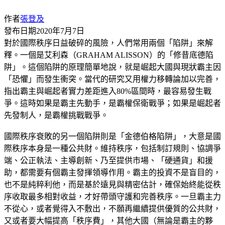
作者
張登及
發布日期
2020年7月7日
對於國際秩序日益破碎的風險，人們常用兩個「陷阱」來解
釋。一個是艾利森（GRAHAM ALISSON）的「修昔底德陷
阱」。這個陷阱的原理簡單地說，就是崛起大國與現狀霸主因
「恐懼」而發生衝突。當代的研究又用權力移轉論加以完善，
指出霸主與崛起者實力差距進入80%區間時，最容易發生戰
爭。這時如果是霸主先動手，是霸權保衛戰爭；如果是崛起者
先發制人，是霸權挑戰戰爭。
國際秩序衰敗的另一個陷阱則是「金德伯格陷阱」，大意是國
際秩序本身是一種公共財。維持秩序，包括制訂規則、協調爭
端、公正執法、主導創新、乃至提供市場、「硬通貨」和援
助，都需要有個霸主發揮領導作用。霸主的投資不是盲目的，
也不是純粹利他，而是基於遠見與精密估計，確保始終能從秩
序收取最多相對收益，才好帶頭守護和完善秩序。一旦霸主力
不從心，或者覺得入不敷出，不願再繼續提供優質的公共財，
又或者要大幅提高「秩序費」，其他大國（無論是霸主的夥