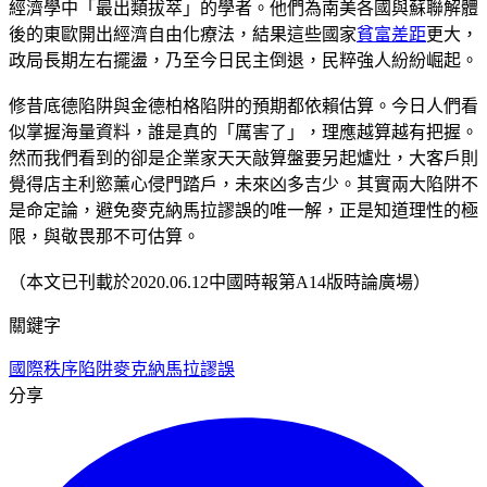
經濟學中「最出類拔萃」的學者。他們為南美各國與蘇聯解體
後的東歐開出經濟自由化療法，結果這些國家
貧富差距
更大，
政局長期左右擺盪，乃至今日民主倒退，民粹強人紛紛崛起。
修昔底德陷阱與金德柏格陷阱的預期都依賴估算。今日人們看
似掌握海量資料，誰是真的「厲害了」，理應越算越有把握。
然而我們看到的卻是企業家天天敲算盤要另起爐灶，大客戶則
覺得店主利慾薰心侵門踏戶，未來凶多吉少。其實兩大陷阱不
是命定論，避免麥克納馬拉謬誤的唯一解，正是知道理性的極
限，與敬畏那不可估算。
（本文已刊載於2020.06.12中國時報第A14版時論廣場）
關鍵字
國際秩序
陷阱
麥克納馬拉謬誤
分享