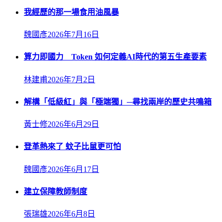
我經歷的那一場食用油風暴
魏國彥
2026年7月16日
算力即國力 Token 如何定義AI時代的第五生產要素
林建甫
2026年7月2日
解構「低級紅」與「極端獨」─尋找兩岸的歷史共鳴箱
黃士修
2026年6月29日
登革熱來了 蚊子比鼠更可怕
魏國彥
2026年6月17日
建立保障教師制度
張瑞雄
2026年6月8日