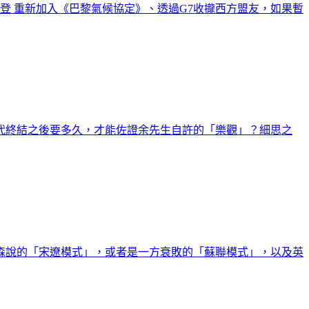
拜登 重新加入《巴黎氣候協定》、透過G7收攏西方盟友，如果暫
代終結之後要多久，才能佐證余先生自許的「樂觀」？細思之
森說的「宋遼模式」，或者是一方衰敗的「蘇聯模式」，以及英