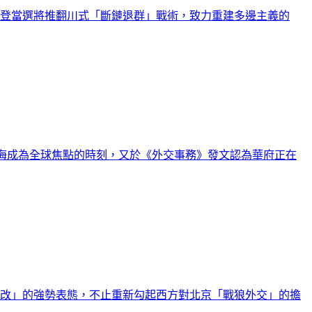
拜登當選將推翻川式「斷鏈退群」戰術，致力重建多邊主義的
最近台海成為全球焦點的時刻，又於《外交事務》發文認為華府正在
一改」的強勢表態，不止重新勾起西方對北京「戰狼外交」的擔