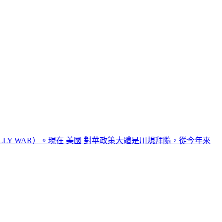
LY WAR）。現在 美國 對華政策大體是川規拜隨，從今年來