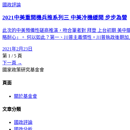
國政評論
2021中美重開機兵推系列三 中美冷機緩開 步步為營
此次的中美預備性磋商推演，吻合筆者對 拜登 上台初期 美中
略耐心」。 何以如此？第一、川普主義慣性。川普執政後期加
2021年2月23日
第
1
/
5
頁
下一頁 →
國家政策研究基金會
頁面
關於基金會
文章分類
國政評論
國政分析