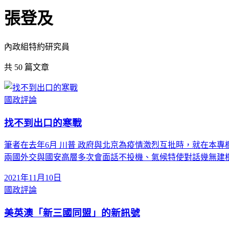
張登及
內政組特約研究員
共
50
篇文章
國政評論
找不到出口的寒戰
筆者在去年6月 川普 政府與北京為疫情激烈互批時，就在本專欄
兩國外交與國安高層多次會面話不投機、氣候特使對話幾無建
2021年11月10日
國政評論
美英澳「新三國同盟」的新訊號