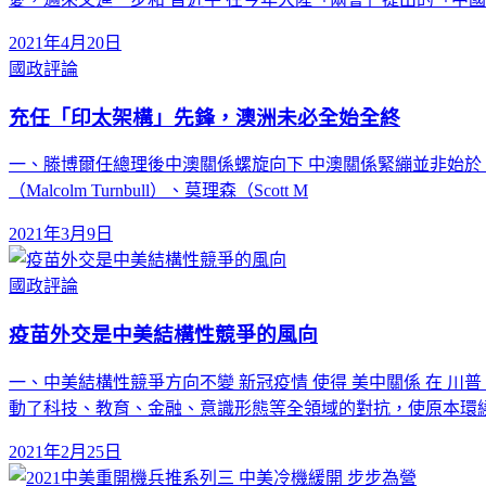
2021年4月20日
國政評論
充任「印太架構」先鋒，澳洲未必全始全終
一、滕博爾任總理後中澳關係螺旋向下 中澳關係緊繃並非始於 美
（Malcolm Turnbull）、莫理森（Scott M
2021年3月9日
國政評論
疫苗外交是中美結構性競爭的風向
一、中美結構性競爭方向不變 新冠疫情 使得 美中關係 在 
動了科技、教育、金融、意識形態等全領域的對抗，使原本環
2021年2月25日