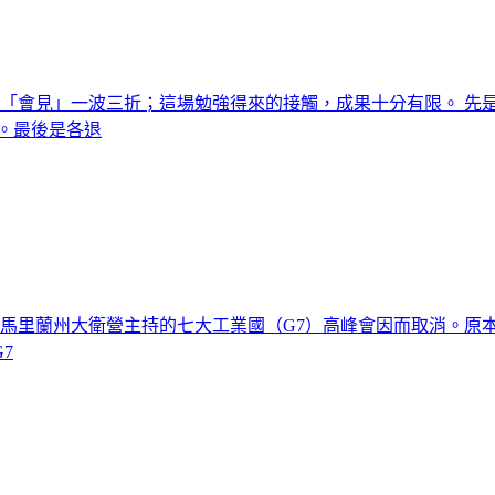
津「會見」一波三折；這場勉強得來的接觸，成果十分有限。 先
。最後是各退
川普 在馬里蘭州大衛營主持的七大工業國（G7）高峰會因而取消。
7