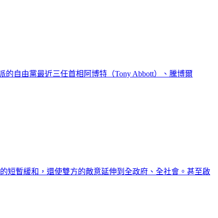
由黨最近三任首相阿博特（Tony Abbott）、騰博爾
議贏得的短暫緩和，還使雙方的敵意延伸到全政府、全社會。甚至啟