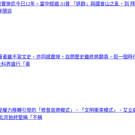
統實施迄今已12年。當中經過 川普 「退群」與國會山之亂，到 
伴隨這
筆者雖不習文史，亦同感震悼。自問歷史雖終將翻頁，但一個時
 社科界盛行「韋
是權力移轉引發的「修昔底德模式」、「文明衝突模式」、艾立
北京始終堅稱「不稱