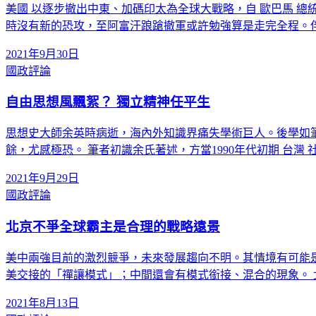
美國 以逐步撤出中東、加碼印太為全球大戰略，自 歐巴馬 總
時沒有新的恐攻，至阿富汗踉蹌撤軍或許勉強算是走完全程。
2021年9月30日
國政評論
自由思想風飄絮？ 獨立精神任平生
思想史大師余英時病逝，海內外知識界痛失學術巨人。後學如
餘，尤感極恐。 筆者初識余氏著述，方當1990年代初期 台灣
2021年9月29日
國政評論
北京不爭全球霸主是合理的戰略遠景
美中兩強目前的激烈競爭，未來發展趨向不明。其情境有可能
美交接的「禪讓模式」；中間還會有模式銜接、混合的現象。 
2021年8月13日