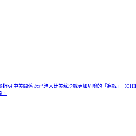
指明 中美關係 恐已進入比美蘇冷戰更加危險的「寒戰」（CHIL
樹，