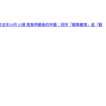
去年10月 川普 敗象明顯後的呼籲：保持「戰略審慎」或「戰