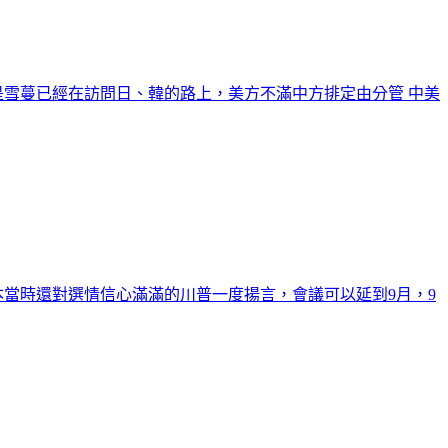
是雪蔓已經在訪問日、韓的路上，美方不滿中方排定由分管 中美
原本當時還對選情信心滿滿的川普一度揚言，會議可以延到9月，9