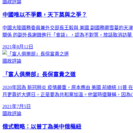
國政評論
中國唯以不爭霸，天下莫與之爭？
中國大陸國務委員兼外交部長王毅與 美國 副國務卿雪蔓的天
關係 的副外長謝鋒進行「會談」，認為不對等，放話取消訪華
2021年8月12日
國政評論
「富人俱樂部」長保富貴之道
2020年因為 新冠肺炎 疫情嚴重，原本應由 美國 前總統 
月更靠近大選日，正是要為共和黨加溫。他當時還聲稱，因為G
2021年7月5日
國政評論
俄式戰略：以普丁為美中俄樞紐