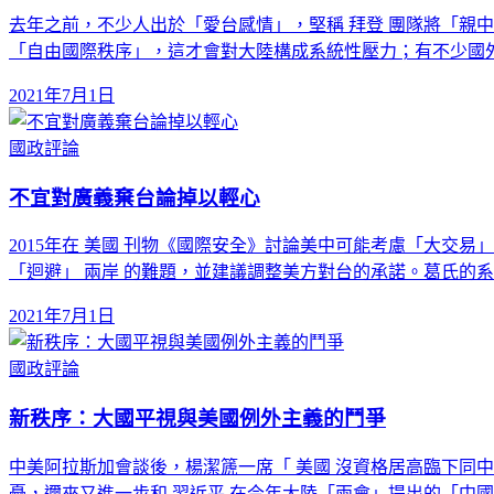
去年之前，不少人出於「愛台感情」，堅稱 拜登 團隊將「親
「自由國際秩序」，這才會對大陸構成系統性壓力；有不少國
2021年7月1日
國政評論
不宜對廣義棄台論掉以輕心
2015年在 美國 刊物《國際安全》討論美中可能考慮「大交易
「迴避」 兩岸 的難題，並建議調整美方對台的承諾。葛氏的
2021年7月1日
國政評論
新秩序：大國平視與美國例外主義的鬥爭
中美阿拉斯加會談後，楊潔篪一席「 美國 沒資格居高臨下同
憂，邇來又進一步和 習近平 在今年大陸「兩會」提出的「中