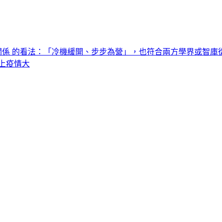
關係 的看法：「冷機緩開、步步為營」，也符合兩方學界或智庫從
上疫情大