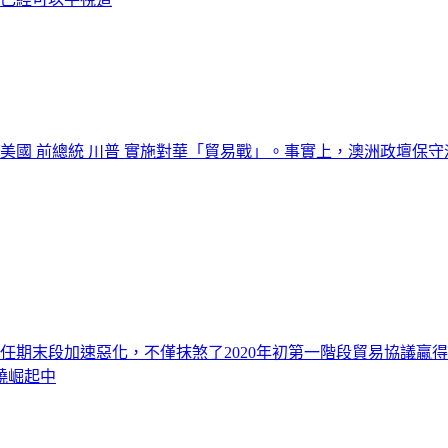
國 前總統 川普 實施對華「貿易戰」。事實上，澳洲政壇保守派的自
川普 任期末段加速惡化，不僅抹煞了2020年初第一階段貿易協
繞崛起中