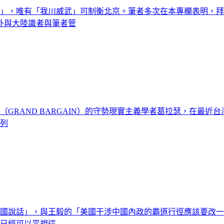
中」，唯有「我川威武」可制衡北京。筆者多次在本專欄表明，
外與大陸識者與筆者管
」（GRAND BARGAIN）的守勢現實主義學者葛拉瑟，在
系列
中國說話」，與王毅的「美國干涉中國內政的霸道行徑應該要改
國已經可以平視這