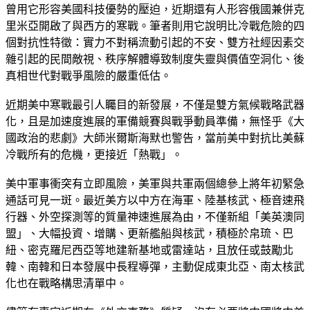
曾用它形容美國科技優勢的壓迫，近期還有人形容俄國兼併克
里米亞開啟了與西方的寒戰。筆者則用它說明比冷戰危險的四
個對抗性特徵：實力不對稱流動引起的不安、雙方社經因素交
雜引起的民間敵視、秩序解體導致制度失靈與價值空洞化、後
真相世代對戰爭風險的嚴重低估。
近期美中寒戰最引人矚目的新發展，不僅是雙方氣候戰略武器
化，且是加速度進展的軍備競賽與戰爭動員準備，無怪乎《大
國政治的悲劇》大師米爾斯海默也警告，當前美中對抗比美蘇
冷戰所有的危機，更接近「熱戰」。
美中軍事衝突有立即風險，美軍與共軍兩個總參上將年初緊急
通話可見一斑。最近美方以中方在海軍、陸基核武、極音速飛
行器、外空探測等的質量神速進展為由，不僅新組「美英澳同
盟」、大幅投資、增購、更新艦船與核武，積極於帛琉、巴
紐、密克羅尼西亞等地建新基地或雷達站，且放任或鼓勵北
韓、南韓和日本發展中長程導彈，主動促成東北亞、南太核武
化也在戰略構思清單中。