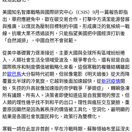
美國知名智庫戰略與國際研究中心（CSIS）9月一篇報告即指
出，華府應避免中、歐在碳交易合作，打擊中方清潔能源發展
與推廣，以煤炭為壓制目標制約中國，形成廣泛的氣候統一戰
線。抗暖大業不透過談判，只能指望美國把中國經濟打趴後
「自然減排」，中國自然不會就範。
從美中基礎實力逐漸接近、主要大國與全球所有區域紛紛捲
入、人類社會生活全領域受波及、競爭零合化，還有就是自由
國際秩序和制度價值被戰略化來看，這個寒戰的複雜結構雖起
於
歐巴馬
大分裂時代初期，但就像電影《明天過後》從天而降
覆蓋北半球的冷氣旋，它越到後面加速越快，從
新冠疫情
開
始，失控的升高就像加速版的奈伊戰爭「夢遊症」，轉瞬急凍
所有議題、所有人。決策者即便知道這是自我實現的預言，但
人類的理性幾乎找不到和平的出口。理性與瘋狂交互變臉，重
要原因顯然是因為舊秩序的價值被工具化、空洞化，最明顯的
結果是各國社會氛圍民粹化、政策行為雙標化。
寒戰一詞在此並非首創。早在冷戰時期，蘇聯領袖布里茲涅夫