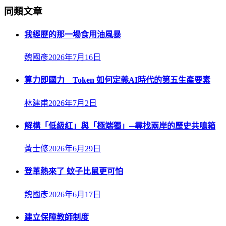
同類文章
我經歷的那一場食用油風暴
魏國彥
2026年7月16日
算力即國力 Token 如何定義AI時代的第五生產要素
林建甫
2026年7月2日
解構「低級紅」與「極端獨」─尋找兩岸的歷史共鳴箱
黃士修
2026年6月29日
登革熱來了 蚊子比鼠更可怕
魏國彥
2026年6月17日
建立保障教師制度