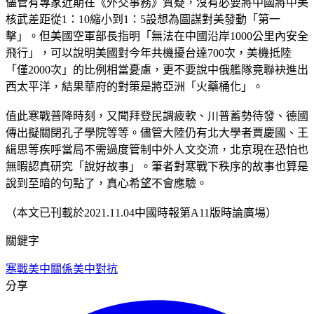
儘管有專家近期在《外交事務》質疑，沒有必要將中國將中美
核武差距從1：10縮小到1：5設想為圖謀對美發動「第一
擊」。但美國空軍部長指明「無法在中國沿岸1000公里內安全
飛行」，可以說明美國對今年共機擾台達700次，美機抵陸
「僅2000次」的比例相當憂慮，更不要說中俄艦隊竟聯袂進出
西太平洋，結果華府的對策是將亞洲「火藥桶化」。
值此寒戰普降時刻，又聞拜登民調疲軟、川普蓄勢待發、德國
傳出擬關閉孔子學院等等。儘管大陸仍有北大學者賈慶國、王
緝思等疾呼當局不需過度管制中外人文交流，北京現在恐怕也
無暇認真研究「說好故事」。筆者對寒戰下秩序的故事也算是
說到至暗的句點了，真心希望不會應驗。
（本文已刊載於2021.11.04中國時報第A11版時論廣場）
關鍵字
寒戰
美中關係
美中對抗
分享