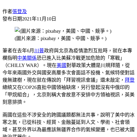
作者
張登及
發布日期
2021年11月10日
(圖片來源：pixabay，美國、中國、競爭。)
筆者在去年6月
川普
政府與北京為疫情激烈互批時，就在本專
欄指明
中美關係
恐已進入比美蘇冷戰更加危險的「寒戰」
（CHILLY WAR）。現在
美國
對華政策大體是川規拜隨，從
今年來兩國外交與國安高層多次會面話不投機、氣候特使對話
幾無建樹，現在就在傳說的「拜習視訊會議」還未敲定，
拜登
總統又在COP26直批中國領袖缺席，另行發起沒有中俄印的
「甲烷組合」，北京則稱大會故意不安排中方領袖視訊，英美
刻意排擠。
兩國在這些不涉安全的跨國議題都無法共事，說明了美中的冰
寒之氣，已從科技、經貿、金融蔓延到人文、學術、社會領
域。甚至外界以為最應該無疆界合作的氣候變遷，也已被大國
政治武器化。