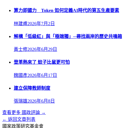
算力即國力 Token 如何定義AI時代的第五生產要素
林建甫
2026年7月2日
解構「低級紅」與「極端獨」─尋找兩岸的歷史共鳴箱
黃士修
2026年6月29日
登革熱來了 蚊子比鼠更可怕
魏國彥
2026年6月17日
建立保障教師制度
張瑞雄
2026年6月8日
查看更多
國政評論
→
← 返回文章列表
國家政策研究基金會