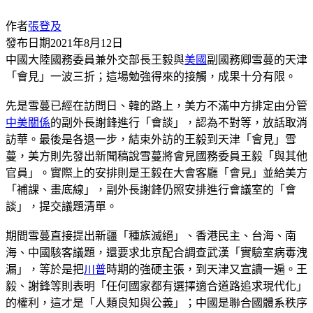
作者
張登及
發布日期
2021年8月12日
中國大陸國務委員兼外交部長王毅與
美國
副國務卿雪蔓的天津
「會見」一波三折；這場勉強得來的接觸，成果十分有限。
先是雪蔓已經在訪問日、韓的路上，美方不滿中方排定由分管
中美關係
的副外長謝鋒進行「會談」，認為不對等，放話取消
訪華。最後是各退一步，結束外訪的王毅到天津「會見」雪
蔓，美方則先發出新聞稿說雪蔓將會見國務委員王毅「與其他
官員」。實際上的安排則是王毅在大會客廳「會見」並給美方
「補課、畫底線」，副外長謝鋒仍照安排進行會議室的「會
談」，提交議題清單。
期間雪蔓直接提出新疆「種族滅絕」、香港民主、台海、南
海、中國駭客議題，還要求北京配合調查武漢「實驗室病毒洩
漏」，等於是把
川普
時期的強硬主張，到天津又宣讀一遍。王
毅、謝鋒等則表明「任何國家都有選擇適合道路追求現代化」
的權利，這才是「人類良知與公義」；中國是聯合國體系秩序