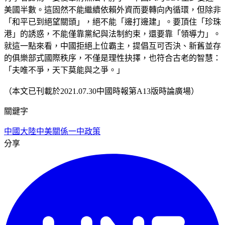
美國半數。這固然不能繼續依賴外資而要轉向內循環，但除非
「和平已到絕望關頭」，絕不能「邊打邊建」。要頂住「珍珠
港」的誘惑，不能僅靠黨紀與法制約束，還要靠「領導力」。
就這一點來看，中國拒絕上位霸主，提倡互可否決、新舊並存
的俱樂部式國際秩序，不僅是理性抉擇，也符合古老的智慧：
「夫唯不爭，天下莫能與之爭。」
（本文已刊載於2021.07.30中國時報第A13版時論廣場）
關鍵字
中國大陸
中美關係
一中政策
分享