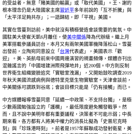
的受益者，無意「賭美國的輸贏」或「取代美國」。王、謝的
根本理念仍是大陸國家主席
習近平
多年前說的「互不折騰」與
「太平洋足夠共存」；一語歸結，即「平視」美國。
其實在雪蔓到訪前，美中就沒有積極營造會談需要的氣氛。中
國駐美大使崔天凱6月離任，使
美中關係
降為代辦級。繼上月
美軍搭載參議員訪台，本月又有兩架美國軍機降落松山。雪蔓
出發前，立陶宛同意設立「
台灣
代表處」，美國表示「歡
迎」。美、英航母前來中國周邊演習的規畫頻傳，媒體亦刊出
混雜謠言的「中國增建洲際飛彈地井」近200個。中方則反制
世界衛生組織變臉追究「實驗室洩漏」，又開始鼓吹調查2019
年秋天美國流感病例與德特里克堡生物實驗室。天津會談前，
中美關係可謂跌到谷底；會談目標只能是「仍有接觸」而已。
中方媒體報導雪蔓同意「延續一中政策、不支持台獨」，是極
少數兩國勉強設立的「護欄」，最低限度避免觸發戰爭。然
而，且不說中美明年都有重要議程，決策者不可能示弱；中長
期來看，各方都有人將美中權力的消長比擬為「史普尼克時
刻」與「珍珠港時刻」。前者是1957年蘇聯成功發射衛星，美