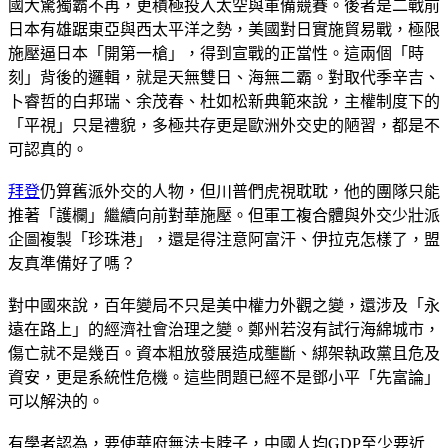
國大驚獨霸不再，更積極投入太空與軍備競賽。後者是二戰前
日本有雄踞東亞與西太平洋之勢，美國對日實施貿易戰，極限
施壓逼日本「開第一槍」，得到宣戰的正當性。這兩個「時
刻」背後的邏輯，就是天無雙日、海無二霸。對取代季辛吉、
卜睿哲的白邦瑞、余茂春、杜如松新典範來說，主權制度下的
「平視」只是禮貌，多極共存更是歐洲外交史的陋習，都是不
可認真的。
拜登
仍算舊派外交的人物，但川普們虎視耽耽，他的團隊只能
推著「護欄」繼續向前對華施壓。但軍工複合體與外交少壯派
企圖複製「珍珠港」，還是得注意阿富汗、伊拉克怎樣了，盟
友真準備好了嗎？
對中國來說，百年變局不只是美中權力外觀之變，還涉及「永
遠在路上」的經濟社會治理之變。鄭州若沒有試行海綿城市，
傷亡就不是幾百。資本粗放發展造成壟斷、綁架執政黨且危及
資安，更是系統性危機。這些問題已經不是鄧小平「先富論」
可以解決的。
有學者認為，要使華府無法卡脖子，中國人均GDP至少要近