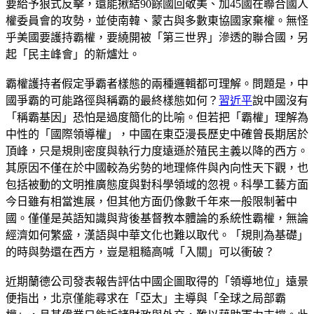
要給予狼式反擊，還能揪結90餘國回敬美、加45國在聯合國人
權委員會的攻勢，並使南韓、蒙古與多數東協國家棄權。無怪
乎美國要護持霸權，要繞開被「第三世界」滲透的聯合國，另
起「民主峰會」的新爐灶。
霸權護持者假定爭霸者樣態的兩種邏輯都可理解。問題是，中
國爭霸的可能路徑與稱霸的最終樣態如何？
習近平
說中國沒有
「稱霸基因」恐怕是過度簡化的比喻。但若把「霸權」理解為
中性的「國際領導權」，中國在東亞漫長歷史中確曾長期居於
頂峰，只是規則密度與執行力度遠遜於殖民主義以降的西方。
其原因不僅在於中國較為劣勢的地理條件與內向性天下觀，也
包括被動的文明推廣態度與對科學領域的忽視。科學工藝方面
今日雖有相當進展，但其他方面仍像數千年來一般限制著中
國。僅僅是英語知識與背後基督教本體論的系統性霸權，無論
經濟如何繁盛，漢語與中華文化也難以取代。「規則為基礎」
的時與勢還在西方，豈是粗糙高喊「入關」可以衝破？
近期蘭德公司發表報告評估中國企圖取得的「領導地位」遠景
便指出，北京僅能尋求在「亞太」主導與「全球之局部霸