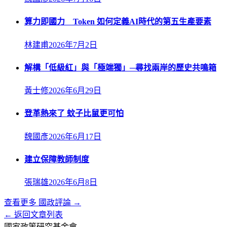
算力即國力 Token 如何定義AI時代的第五生產要素
林建甫
2026年7月2日
解構「低級紅」與「極端獨」─尋找兩岸的歷史共鳴箱
黃士修
2026年6月29日
登革熱來了 蚊子比鼠更可怕
魏國彥
2026年6月17日
建立保障教師制度
張瑞雄
2026年6月8日
查看更多
國政評論
→
← 返回文章列表
國家政策研究基金會