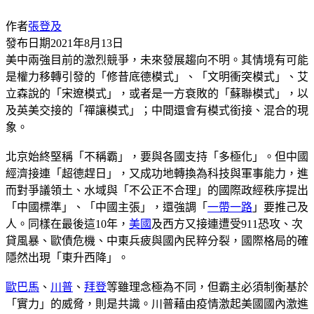
作者
張登及
發布日期
2021年8月13日
美中兩強目前的激烈競爭，未來發展趨向不明。其情境有可能
是權力移轉引發的「修昔底德模式」、「文明衝突模式」、艾
立森說的「宋遼模式」，或者是一方衰敗的「蘇聯模式」，以
及英美交接的「禪讓模式」；中間還會有模式銜接、混合的現
象。
北京始終堅稱「不稱霸」，要與各國支持「多極化」。但中國
經濟接連「超德趕日」，又成功地轉換為科技與軍事能力，進
而對爭議領土、水域與「不公正不合理」的國際政經秩序提出
「中國標準」、「中國主張」，還強調「
一帶一路
」要推己及
人。同樣在最後這10年，
美國
及西方又接連遭受911恐攻、次
貸風暴、歐債危機、中東兵疲與國內民粹分裂，國際格局的確
隱然出現「東升西降」。
歐巴馬
、
川普
、
拜登
等雖理念極為不同，但霸主必須制衡基於
「實力」的威脅，則是共識。川普藉由疫情激起美國國內激進