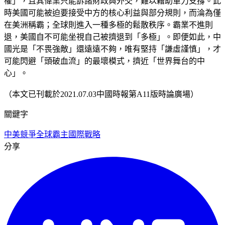
權」，且其偉業只能訴諸財政與外交，難以藉助軍力支撐。此
時美國可能被迫要接受中方的核心利益與部分規則，而淪為僅
在美洲稱霸；全球則進入一種多極的鬆散秩序。霸業不進則
退，美國自不可能坐視自己被擠退到「多極」。即便如此，中
國光是「不畏強敵」還遠遠不夠，唯有堅持「謙虛謹慎」，才
可能閃避「頭破血流」的最壞模式，擠近「世界舞台的中
心」。
（本文已刊載於2021.07.03中國時報第A11版時論廣場）
關鍵字
中美競爭
全球霸主
國際戰略
分享