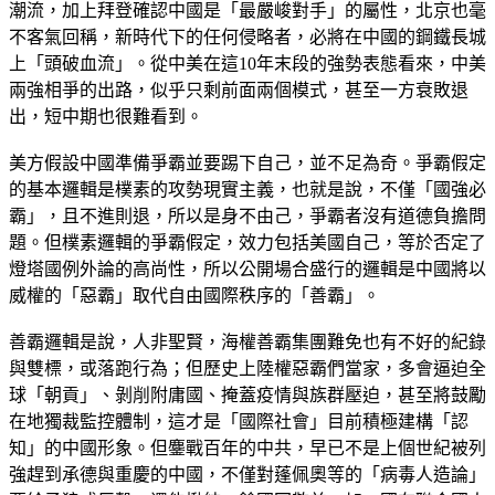
潮流，加上拜登確認中國是「最嚴峻對手」的屬性，北京也毫
不客氣回稱，新時代下的任何侵略者，必將在中國的鋼鐵長城
上「頭破血流」。從中美在這10年末段的強勢表態看來，中美
兩強相爭的出路，似乎只剩前面兩個模式，甚至一方衰敗退
出，短中期也很難看到。
美方假設中國準備爭霸並要踢下自己，並不足為奇。爭霸假定
的基本邏輯是樸素的攻勢現實主義，也就是說，不僅「國強必
霸」，且不進則退，所以是身不由己，爭霸者沒有道德負擔問
題。但樸素邏輯的爭霸假定，效力包括美國自己，等於否定了
燈塔國例外論的高尚性，所以公開場合盛行的邏輯是中國將以
威權的「惡霸」取代自由國際秩序的「善霸」。
善霸邏輯是說，人非聖賢，海權善霸集團難免也有不好的紀錄
與雙標，或落跑行為；但歷史上陸權惡霸們當家，多會逼迫全
球「朝貢」、剝削附庸國、掩蓋疫情與族群壓迫，甚至將鼓勵
在地獨裁監控體制，這才是「國際社會」目前積極建構「認
知」的中國形象。但鏖戰百年的中共，早已不是上個世紀被列
強趕到承德與重慶的中國，不僅對蓬佩奧等的「病毒人造論」