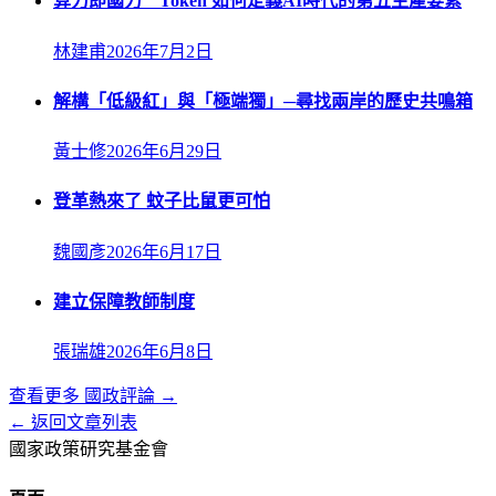
算力即國力 Token 如何定義AI時代的第五生產要素
林建甫
2026年7月2日
解構「低級紅」與「極端獨」─尋找兩岸的歷史共鳴箱
黃士修
2026年6月29日
登革熱來了 蚊子比鼠更可怕
魏國彥
2026年6月17日
建立保障教師制度
張瑞雄
2026年6月8日
查看更多
國政評論
→
← 返回文章列表
國家政策研究基金會