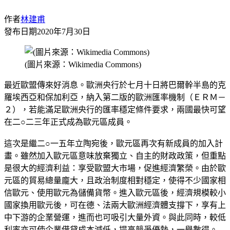
作者
林建甫
發布日期
2020年7月30日
(圖片來源：Wikimedia Commons)
最近歐盟傳來好消息。歐洲央行於七月十日將巴爾幹半島的克
羅埃西亞和保加利亞，納入第二版的歐洲匯率機制（ＥＲＭ－
２），若能滿足歐洲央行的匯率穩定條件要求，兩國最快可望
在二○二三年正式成為歐元區成員。
這次是繼二○一五年立陶宛後，歐元區再次有新成員的加入計
畫。雖然加入歐元區意味放棄獨立、自主的財政政策，但重點
是很大的經濟利益：享受歐盟大市場，促進經濟繁榮。由於歐
元區的貿易總量龐大，且政治制度相對穩定，使得不少國家相
信歐元、使用歐元為儲備貨幣。進入歐元區後，經濟規模較小
國家換用歐元後，可在德、法兩大歐洲經濟體支撐下，享有上
中下游的企業營運，進而也可吸引大量外資。與此同時，較低
利率亦可使企業借貸成本減低，提高競爭優勢，一舉數得。