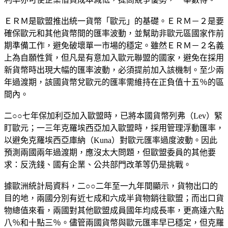
ＥＲＭ是歐盟推出統一貨幣「歐元」的基礎。ＥＲＭ－２是要
確保歐元和其他貨幣間的匯率波動，並幫助非歐元區國家作前
期準備工作，避免破壞單一市場的穩定。雖然ＥＲＭ－２名義
上為自願性質，但凡是有意加入歐元聯盟的國家，避免在採用
新貨幣時出現大幅的匯率波動，必須提前加入該機制。至少兩
年過渡期，該國貨幣兌歐元的匯率需維持在正負值十五％的區
間內。
二○○七年保加利亞加入歐盟時，已將本國貨幣列弗（Lev）緊
盯歐元；一三年克羅埃西亞加入歐盟時，採用管理浮動匯率，
以避免克羅埃西亞庫納（Kuna）對歐元匯率過度波動。因此
預測兩國兩年過渡期，應沒太大問題，但歐盟委員的其他要
求：反洗錢、國有企業、公共部門改革等仍是挑戰。
據歐洲統計局資料，二○○二年至一九年間顯示，貨物出口的
目的地，兩國分別有近七成和六成半貨物銷往歐盟；而出口貨
物總值來看，兩國對其他歐盟成員國年均成長率，更高達六點
八％和十點三％。儘管兩國貨幣與歐元匯率早已穩定，但克羅