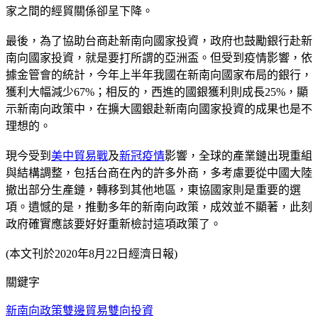
家之間的經貿關係卻呈下降。
最後，為了協助台商赴新南向國家投資，政府也鼓勵銀行赴新
南向國家投資，就是要打所謂的亞洲盃。但受到疫情影響，依
據金管會的統計，今年上半年我國在新南向國家布局的銀行，
獲利大幅減少67%；相反的，西進的國銀獲利則成長25%，顯
示新南向政策中，在擴大國銀赴新南向國家投資的成果也是不
理想的。
現今受到
美中貿易戰
及
新冠疫情
影響，全球的產業鏈出現重組
與結構調整，包括台商在內的許多外商，多考慮要從中國大陸
撤出部分生產鏈，轉移到其他地區，東協國家則是重要的選
項。遺憾的是，推動多年的新南向政策，成效並不顯著，此刻
政府確實應該要好好重新檢討這項政策了。
(本文刊於2020年8月22日經濟日報)
關鍵字
新南向政策
雙邊貿易
雙向投資