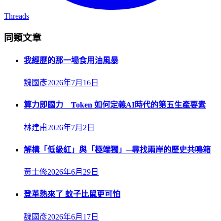
Threads
同類文章
我經歷的那一場食用油風暴
魏國彥
2026年7月16日
算力即國力 Token 如何定義AI時代的第五生產要素
林建甫
2026年7月2日
解構「低級紅」與「極端獨」─尋找兩岸的歷史共鳴箱
黃士修
2026年6月29日
登革熱來了 蚊子比鼠更可怕
魏國彥
2026年6月17日