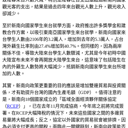
觀光客的支出，結果是過去四年來台觀光人數上升，觀光收入
卻減少。
至於新南向國家學生來台就學方面，政府推出許多獎學金和建
教合作方案，以吸引東南亞國家學生來台就學，新南向國家來
台學生人數由2106年的3.2萬人，增加到去年的5.3萬人，占台
灣外籍生比率則由27.4%增加到40.7%。但同樣的，因為兩岸
關係不佳，導致大陸來台學生人數驟減，尤其是今年初時中國
大陸宣布未來不會再開放大陸學生來台，這意味了包括陸生在
內的外籍生人數勢將大幅減少，抵銷新南向國家學生來台所增
加的人數。
其實，新南向政策更重要的目的應該是增加雙邊貿易與投資關
係，才有助提升台灣的國內生產毛額（GDP）。值得注意的
是，新南向18個國家成立的「區域全面經濟夥伴關係協定
（
RCEP
）」，已在去年11月完成協商，今年底之前將完成簽
署。在RCEP大幅降稅的情況下，未來這些國家之間的多邊貿
易量將大幅成長；反之，協定以外國家的貿易就會被排擠，因
為必須支付更高的關稅。面臨此一關鍵時刻，新南向政策能否