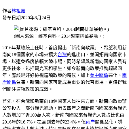
作者
林祖嘉
發布日期
2020年8月24日
(圖片來源：維基百科，2014越南排華暴動。)
2016年蔡總統上任時，首度提出「新南向政策」，希望利用新
南向18個國家的市場來擴大
台灣
的進出口，並開拓南向國家市
場，以避免過度依賴大陸市場，同時希望與新南向國家人民有
更多往來，包括觀光客和學生。如今新南向政策推動超過四
年，應該是好好檢視這項政策的時候，加上
美中關係
惡化、
兩
岸關係
急凍，新南向國家可能成為重要的代替市場，更值得我
們關注這項政策的成效。
首先，在台灣和新南向18個國家人員往來方面，新南向政策辦
公室投入一部分觀光補助，過去四年之間新南向國家來台觀光
人數增加了近100萬人次，新南向國家來台觀光人數占比也由
2016年的16.7%，提高到去年的23.4%。但
兩岸
關係惡化，導
致陸客來台人數大減，特別是陸客在台支出遠超過新南向國家