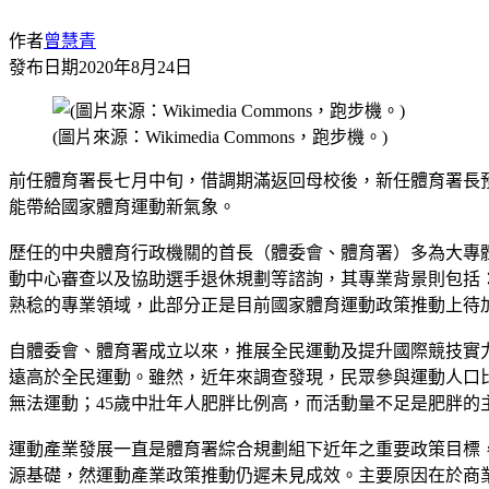
作者
曾慧青
發布日期
2020年8月24日
(圖片來源：Wikimedia Commons，跑步機。)
前任體育署長七月中旬，借調期滿返回母校後，新任體育署長
能帶給國家體育運動新氣象。
歷任的中央體育行政機關的首長（體委會、體育署）多為大專
動中心審查以及協助選手退休規劃等諮詢，其專業背景則包括
熟稔的專業領域，此部分正是目前國家體育運動政策推動上待
自體委會、體育署成立以來，推展全民運動及提升國際競技實
遠高於全民運動。雖然，近年來調查發現，民眾參與運動人口
無法運動；45歲中壯年人肥胖比例高，而活動量不足是肥胖的
運動產業發展一直是體育署綜合規劃組下近年之重要政策目標
源基礎，然運動產業政策推動仍遲未見成效。主要原因在於商