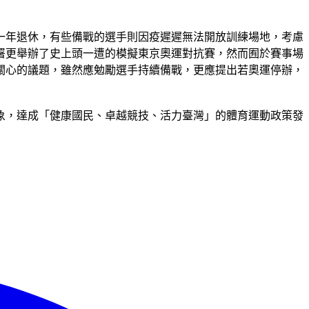
一年退休，有些備戰的選手則因疫遲遲無法開放訓練場地，考慮
署更舉辦了史上頭一遭的模擬東京奧運對抗賽，然而囿於賽事場
關心的議題，雖然應勉勵選手持續備戰，更應提出若奧運停辦，
象，達成「健康國民、卓越競技、活力臺灣」的體育運動政策發