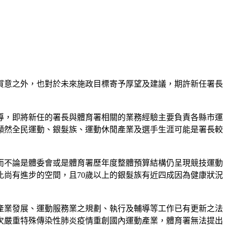
賀意之外，也對於未來施政目標寄予厚望及建議，期許新任署長
導，即將新任的署長與體育署相關的業務經驗主要負責各縣市運
顯然全民運動、銀髮族、運動休閒產業及選手生涯可能是署長較
而不論是體委會或是體育署歷年度整體預算結構仍呈現競技運動
尚有進步的空間，且70歲以上的銀髮族有近四成因為健康狀況
產業發展、運動服務業之規劃、執行及輔導等工作已有更新之法
次嚴重特殊傳染性肺炎疫情重創國內運動產業，體育署無法提出