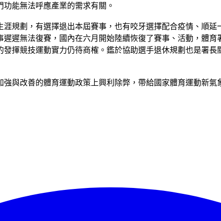
門功能無法呼應產業的需求有關。
生涯規劃，有選擇退出本屆賽事，也有咬牙選擇配合疫情、順延
事遲遲無法復賽，國內在六月開始陸續恢復了賽事、活動，體育
的發揮競技運動實力仍待商榷。鑑於協助選手退休規劃也是署長
加強與改善的體育運動政策上興利除弊，帶給國家體育運動新氣