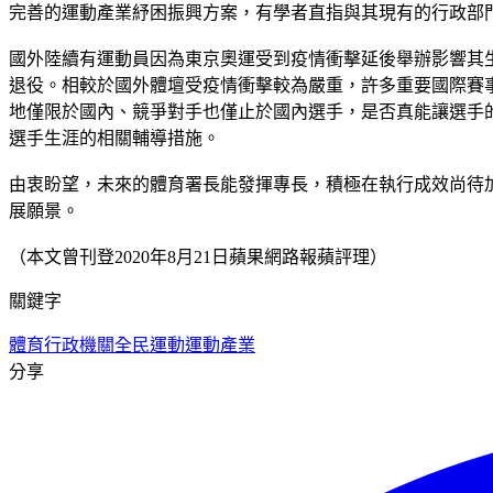
完善的運動產業紓困振興方案，有學者直指與其現有的行政部
國外陸續有運動員因為東京奧運受到疫情衝擊延後舉辦影響其
退役。相較於國外體壇受疫情衝擊較為嚴重，許多重要國際賽
地僅限於國內、競爭對手也僅止於國內選手，是否真能讓選手
選手生涯的相關輔導措施。
由衷盼望，未來的體育署長能發揮專長，積極在執行成效尚待
展願景。
（本文曾刊登2020年8月21日蘋果網路報蘋評理）
關鍵字
體育行政機關
全民運動
運動產業
分享