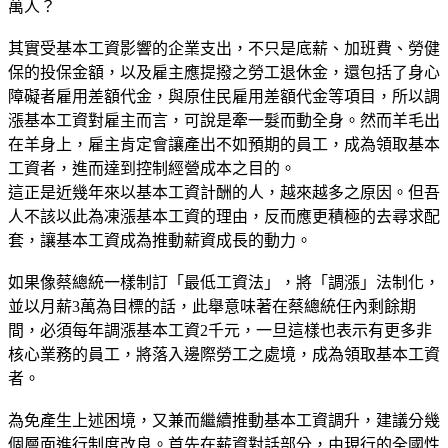
萬人？
其實受基本工資影響的企業支出，不只是底薪、加班費、勞健
保的投保金額，以及雇主應提撥之勞工退休金，還包括了身心
障礙者雇用差額代金，與原住民雇用差額代金等項目，所以調
漲基本工資對雇主而言，可說是牽一髮而動全身。然而羊毛出
在羊身上，雇主肯定會讓產出不如預期的員工，成為領取基本
工資者，進而達到控制經營成本之目的。
這正是近幾年來以基本工資計酬的人，越來越多之原因。但吾
人不該以此為凍漲基本工資的理由，反而應更積極的去尋求配
套，讓基本工資成為推動薪資成長的動力。
如果像蔡總統一樣制訂「最低工資法」，將「調漲」法制化，
並以月薪3萬為目標的話，此舉意味著在蔡總統任內剩餘期
間，必須每年調漲基本工資2千元，一旦這樣也表示有更多非
核心業務的員工，將落入邊際勞工之處境，成為領取基本工資
者。
為免產生上述困境，又兼而繼續推動基本工資調升，建議分幾
個層面進行制度改良。首先在薪資對話部分，由現行的全國性