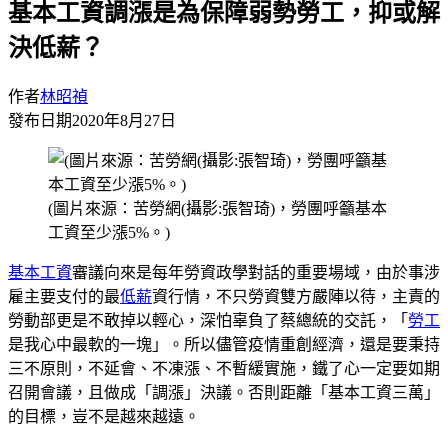
基本工資調漲是為保障弱勢勞工，抑或解
決低薪？
作者
林昭禎
發布日期
2020年8月27日
(圖片來源：苦勞網(攝影:張智琦)，勞團呼籲基本
工資至少漲5%。)
基本工資
審議向來是每年勞資政學對話的重要場域，由於事涉
雇主要支付的最
低薪
資行情，不只勞資雙方嚴陣以待，主責的
勞動部更是不敢掉以輕心，深怕辜負了蔡總統的交託，「
勞工
是我心中最軟的一塊」。所以儘管疫情重創經濟，還是要秉持
三不原則，不延會、不凍漲、不暫緩實施，鐵了心一定要如期
召開會議，且做成「調漲」決議。否則距離「基本工資三萬」
的目標，豈不是越來越遠。