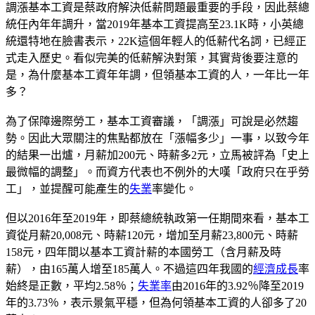
調漲基本工資是蔡政府解決低薪問題最重要的手段，因此蔡總
統任內年年調升，當2019年基本工資提高至23.1K時，小英總
統還特地在臉書表示，22K這個年輕人的低薪代名詞，已經正
式走入歷史。看似完美的低薪解決對策，其實背後要注意的
是，為什麼基本工資年年調，但領基本工資的人，一年比一年
多？
為了保障邊際勞工，基本工資審議，「調漲」可說是必然趨
勢。因此大眾關注的焦點都放在「漲幅多少」一事，以致今年
的結果一出爐，月薪加200元、時薪多2元，立馬被評為「史上
最微幅的調整」。而資方代表也不例外的大嘆「政府只在乎勞
工」，並提醒可能產生的
失業
率變化。
但以2016年至2019年，即蔡總統執政第一任期間來看，基本工
資從月薪20,008元、時薪120元，增加至月薪23,800元、時薪
158元，四年間以基本工資計薪的本國勞工（含月薪及時
薪），由165萬人增至185萬人。不過這四年我國的
經濟成長
率
始終是正數，平均2.58％；
失業率
由2016年的3.92％降至2019
年的3.73％，表示景氣平穩，但為何領基本工資的人卻多了20