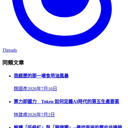
Threads
同類文章
我經歷的那一場食用油風暴
魏國彥
2026年7月16日
算力即國力 Token 如何定義AI時代的第五生產要素
林建甫
2026年7月2日
解構「低級紅」與「極端獨」─尋找兩岸的歷史共鳴箱