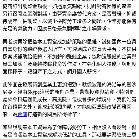
協商訂出調整金額後，如遇景氣趨緩，則針對有困難的產業，
另行召開產業別對話，由勞資商議替代方案，是否暫緩，抑或
待隔年一併調整。以減少邊際勞工增多之問題，企業亦能保有
充足的勞動力，因應日後景氣翻轉時之市場需求。
再者應摒除把基本工資當成加薪策略的思維，誠如國內一位具
首富身份的總統參選人所言，可透過成立薪資大平台；不提供
標案或補助給低薪、不加薪的賺錢企業；協助沒賺錢的企業幫
員工加薪；及翻轉技職教育等作法，在強化個人技能，與制度
面採棒子、蘿蔔齊下之方式，調升國人薪情。
此外宜在發展新創產業上更加把勁，就像波羅的海沿岸的愛沙
尼亞，經由Skype這樣的新創企業，帶動投資與薪資。特別是
處於今日這個低成長、高風險，但機會多的環境中，我們唯有
在台積電之外，養成新的獨角獸，才能如亞馬遜改變西雅圖
般，為
台灣
打造新的國民所得標竿。
如果說調基本工資是為了保障弱勢勞工，相信沒人會反對，但
若是將漲基本工資當成解決低薪的工具，那就要請蔡總統三思