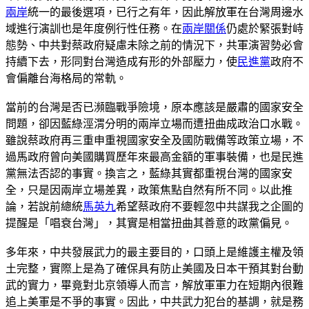
兩岸
統一的最後選項，已行之有年，因此解放軍在台灣周邊水
域進行演訓也是年度例行性任務。在
兩岸關係
仍處於緊張對峙
態勢、中共對蔡政府疑慮未除之前的情況下，共軍演習勢必會
持續下去，形同對台灣造成有形的外部壓力，使
民進黨
政府不
會偏離台海格局的常軌。
當前的台灣是否已瀕臨戰爭險境，原本應該是嚴肅的國家安全
問題，卻因藍綠涇渭分明的兩岸立場而遭扭曲成政治口水戰。
雖說蔡政府再三重申重視國家安全及國防戰備等政策立場，不
過馬政府曾向美國購買歷年來最高金額的軍事裝備，也是民進
黨無法否認的事實。換言之，藍綠其實都重視台灣的國家安
全，只是因兩岸立場差異，政策焦點自然有所不同。以此推
論，若說前總統
馬英九
希望蔡政府不要輕忽中共謀我之企圖的
提醒是「唱衰台灣」，其實是相當扭曲其善意的政黨偏見。
多年來，中共發展武力的最主要目的，口頭上是維護主權及領
土完整，實際上是為了確保具有防止美國及日本干預其對台動
武的實力，畢竟對北京領導人而言，解放軍軍力在短期內很難
追上美軍是不爭的事實。因此，中共武力犯台的基調，就是務