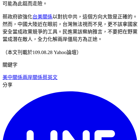
可能為此鋌而走險。
蔡政府欲強化
台美關係
以對抗中共，這個方向大致是正確的。
然而，中國大陸近在眼前，台灣無法視而不見，更不該拿國家
安全當成政黨競爭的工具。民進黨該察納雅言，不要把在野黨
當成潛在敵人，全力化解兩岸僵局方為正途。
（本文刊載於109.08.28 Yahoo論壇）
關鍵字
美中關係
兩岸關係
蔡英文
分享