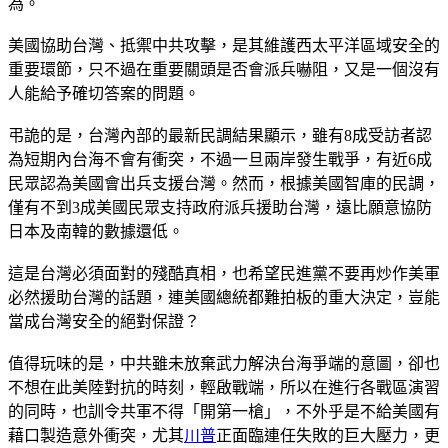
為。
美國協助台灣、抵禦中共攻擊，是其維護西太平洋區域安全的
重要環節，只不過在重要關頭是否會派兵嚇阻，又是一個沒有
人能給予確切答案的問題。
弔詭的是，台灣內部的最新民調結果顯示，雖有8成受訪者認
為短期內台海不會有衝突，不過一旦兩岸發生戰爭，有近6成
民眾認為美國會出兵支援台灣。然而，根據美國智庫的民調，
僅有不到3成美國民眾支持政府派兵援助台灣，遠比願意協防
日本及南韓的數據還低。
這是台灣必須面對的殘酷真相，也希望民進黨不要再炒作美軍
必然援助台灣的話題，連美國總統都難拍板的重大決定，豈能
當成台灣安全的絕對保證？
值得玩味的是，中共雖未放棄武力解決台海爭端的意圖，卻也
不想在此美陸對抗的時刻，輕啟戰端，所以在進行各戰區演習
的同時，也訓令共軍不得「開第一槍」，不外乎是不給美國有
藉口製造意外衝突，尤其
川普
正面臨連任失敗的巨大壓力，更