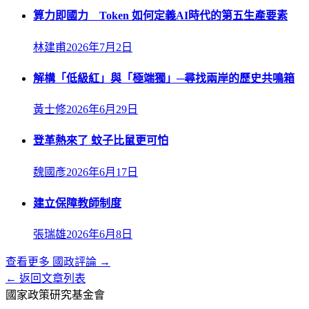
算力即國力 Token 如何定義AI時代的第五生產要素
林建甫
2026年7月2日
解構「低級紅」與「極端獨」─尋找兩岸的歷史共鳴箱
黃士修
2026年6月29日
登革熱來了 蚊子比鼠更可怕
魏國彥
2026年6月17日
建立保障教師制度
張瑞雄
2026年6月8日
查看更多
國政評論
→
← 返回文章列表
國家政策研究基金會