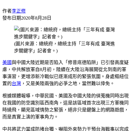
作者
李正修
發布日期
2020年8月28日
(圖片來源：總統府，總統主持「三年有成 臺灣進
步關鍵字」記者會。)
美國
與中國大陸近期是否陷入「修昔底德陷阱」已引發高度疑
慮，中共解放軍自8月初，陸續在大陸沿海展開從北到南的軍
事演習，更增添新冷戰似已逐漸成形的緊張氛圍。身處樞紐位
置的
台灣
，又是美陸兩強的必爭之地，當然難以倖免。
根據媒體報導，中華民國、美國及中國大陸的偵蒐機同時出現
在我國的防空識別區西南角，這是該區域首次出現三方軍機同
時繞飛，顯見區域情勢之緊張，絕非只是鍵盤上的網路遊戲，
而是真實上演的軍事角力。
中共將武力當成防堵台獨、嚇阻外來勢力干預台海戰事以完成