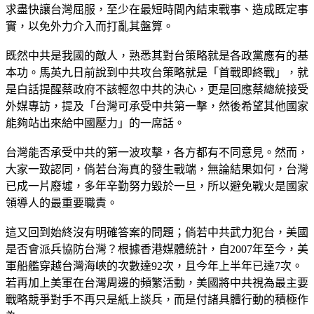
求盡快讓台灣屈服，至少在最短時間內結束戰事、造成既定事
實，以免外力介入而打亂其盤算。
既然中共是我國的敵人，熟悉其對台策略就是各政黨應有的基
本功。馬英九日前說到中共攻台策略就是「首戰即終戰」，就
是白話提醒蔡政府不該輕忽中共的決心，更是回應蔡總統接受
外媒專訪，提及「台灣可承受中共第一擊，然後希望其他國家
能夠站出來給中國壓力」的一席話。
台灣能否承受中共的第一波攻擊，各方都有不同意見。然而，
大家一致認同，倘若台海真的發生戰端，無論結果如何，台灣
已成一片廢墟，多年辛勤努力毀於一旦，所以避免戰火是國家
領導人的最重要職責。
這又回到始終沒有明確答案的問題；倘若中共武力犯台，美國
是否會派兵協防台灣？根據香港媒體統計，自2007年至今，美
軍船艦穿越台灣海峽的次數達92次，且今年上半年已達7次。
若再加上美軍在台灣周邊的頻繁活動，美國將中共視為最主要
戰略競爭對手不再只是紙上談兵，而是付諸具體行動的積極作