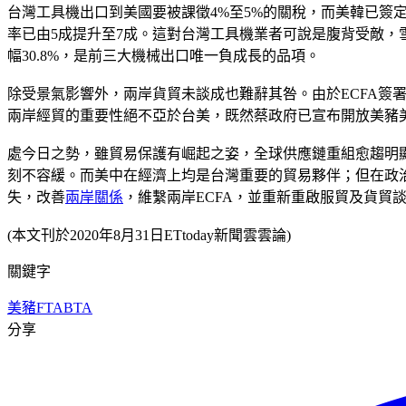
台灣工具機出口到美國要被課徵4%至5%的關稅，而美韓已簽
率已由5成提升至7成。這對台灣工具機業者可說是腹背受敵，雪
幅30.8%，是前三大機械出口唯一負成長的品項。
除受景氣影響外，兩岸貨貿未談成也難辭其咎。由於ECFA簽
兩岸經貿的重要性絕不亞於台美，既然蔡政府已宣布開放美豬美
處今日之勢，雖貿易保護有崛起之姿，全球供應鏈重組愈趨明
刻不容緩。而美中在經濟上均是台灣重要的貿易夥伴；但在政
失，改善
兩岸關係
，維繫兩岸ECFA，並重新重啟服貿及貨貿
(本文刊於2020年8月31日ETtoday新聞雲雲論)
關鍵字
美豬
FTA
BTA
分享