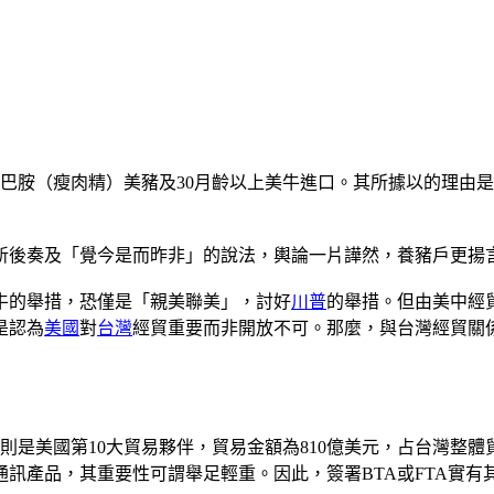
多巴胺（瘦肉精）美豬及30月齡以上美牛進口。其所據以的理由
斬後奏及「覺今是而昨非」的說法，輿論一片譁然，養豬戶更揚
牛的舉措，恐僅是「親美聯美」，討好
川普
的舉措。但由美中經
是認為
美國
對
台灣
經貿重要而非開放不可。那麼，與台灣經貿關
灣則是美國第10大貿易夥伴，貿易金額為810億美元，占台灣整
訊產品，其重要性可謂舉足輕重。因此，簽署BTA或FTA實有