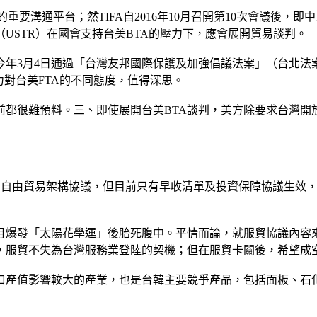
重要溝通平台；然TIFA自2016年10月召開第10次會議後
USTR）在國會支持台美BTA的壓力下，應會展開貿易談判。
年3月4日通過「台灣友邦國際保護及加強倡議法案」（台北法
力對台美FTA的不同態度，值得深思。
前都很難預料。三、即使展開台美BTA談判，美方除要求台灣開
的自由貿易架構協議，但目前只有早收清單及投資保障協議生效
14年3月爆發「太陽花學運」後胎死腹中。平情而論，就服貿協議內
，服貿不失為台灣服務業登陸的契機；但在服貿卡關後，希望成
口產值影響較大的產業，也是台韓主要競爭產品，包括面板、石