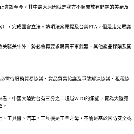
，即中止會談至今。其中最大原因就是我方不願開放有問題的美豬及
案），完成國會立法。這項法案原提及台美FTA，但是走完眾議
放美豬美牛外，勢必會再要求購買軍事武器、其他產品採購及開
，必需待服務貿易協議、貨品貿易協議及爭端解決協議、租稅協
容來看，中國大陸對台有三分之二超越WTO的承諾，實為大陸讓
空。
化、工具機、汽車。工具機是工業之母，不論是基於國防安全或