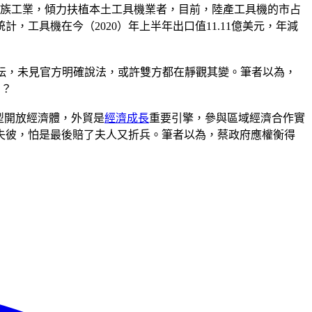
民族工業，傾力扶植本土工具機業者，目前，陸產工具機的市占
工具機在今（2020）年上半年出口值11.11億美元，年減
紛紜，未見官方明確說法，或許雙方都在靜觀其變。筆者以為，
判？
型開放經濟體，外貿是
經濟成長
重要引擎，參與區域經濟合作實
失彼，怕是最後賠了夫人又折兵。筆者以為，蔡政府應權衡得