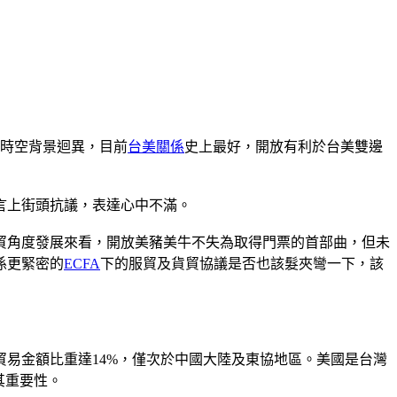
是時空背景迴異，目前
台美關係
史上最好，開放有利於台美雙邊
言上街頭抗議，表達心中不滿。
貿角度發展來看，開放美豬美牛不失為取得門票的首部曲，但未
係更緊密的
ECFA
下的服貿及貨貿協議是否也該髮夾彎一下，該
體貿易金額比重達14%，僅次於中國大陸及東協地區。美國是台灣
其重要性。