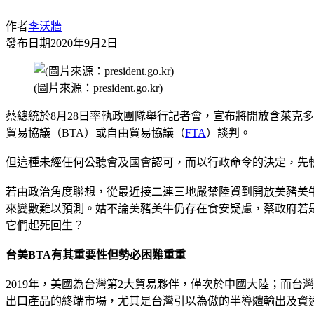
作者
李沃牆
發布日期
2020年9月2日
(圖片來源：president.go.kr)
蔡總統於8月28日率執政團隊舉行記者會，宣布將開放含萊克
貿易協議（BTA）或自由貿易協議（
FTA
）談判。
但這種未經任何公聽會及國會認可，而以行政命令的決定，先
若由政治角度聯想，從最近接二連三地嚴禁陸資到開放美豬美
來變數難以預測。姑不論美豬美牛仍存在食安疑慮，蔡政府若
它們起死回生？
台美BTA有其重要性但勢必困難重重
2019年，美國為台灣第2大貿易夥伴，僅次於中國大陸；而台
出口產品的終端市場，尤其是台灣引以為傲的半導體輸出及資通