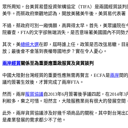
眾所周知，台美貿易暨投資架構協定（TIFA）是兩國經貿談判的
美牛。而蔡政府樂觀地認為，開放美豬美牛後，美貿易代表署（
不過，蔡政府可別一廂情願，高興得太早。首先，美眾議院在今
院審查，FTA的文字卻無端消失，是否意味著美國國內不同勢
其次，美
總統大選
在即，屆時誰上任，政策是否改弦易轍，目
放；最後會不會落到喪權辱國地步？實在令人憂心。
兩岸經貿
關係至為重要應重啟服貿及貨貿談判
中國大陸對台灣經貿的重要性應無需再贅言，ECFA是
兩岸
間
議均簽署生效後，才算完成了兩岸FTA。
然而，兩岸
服貿協議
自2013年6月簽署後爭議四起，在20
利較多，棄之可惜。坦然言，大陸服務業尚有很大的發展空間
此外，兩岸貨貿協議涉及好幾千項商品的關稅，其中對台灣出
是產業發展的需求都少不了他。