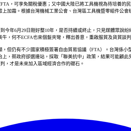
定FTA，可享免關稅優惠；又中國大陸已將工具機視為待培養的
上加霜。根據台灣機械工業公會、台灣區工具機暨零組件公會統計，
署到今年6月29日剛好整10年，是否持續或終止，只見媒體眾說
牛，何不ECFA也來個髮夾彎，釋出善意，重啟服貿及貨貿談
顯，但仍有不少國家積極簽署自由貿易協議（FTA）。台灣係小
治上，蔡政府卻選邊站，採取「聯美抗中」政策，結果可能顧此
談判，才是未來加入區域經濟合作的礎石。