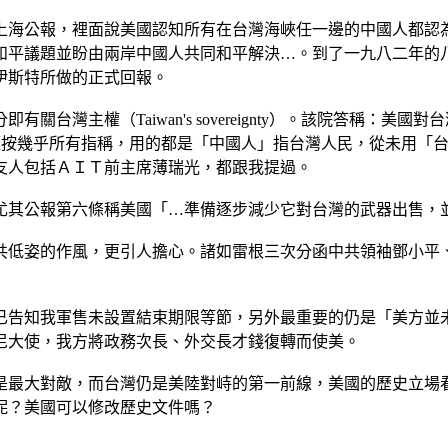
上海公報，裡面說美國認知所有在台灣海峽任一邊的中國人都認
和平議題並盼由兩岸中國人共同和平解決…。到了一九八二年的
伊斯特所做的正式回報。
an's sovereignty）。該院答稱：美國對台灣主權問題沒有立場（take
決。謹按幾乎所有指稱，用的都是「中國人」指台灣人民，從未用「台灣
友人包括ＡＩＴ前主席薄瑞光，都跟我提過。
尤其公報第六條稱美國「…準備逐步減少它對台灣的武器出售，
共低姿的作風，更引人擔心。諸如雷根三次分函中共領袖鄧小平
已告知我軍售未設置結束期限等節，另外最重要的仍是「美方並
尼大使，我方將政務次長、外交長才錢復轉而使美。
是最大對敵，而台灣仍是美陸對峙的第一前線，美國的歷史立場
呢？美國可以修改歷史文件嗎？