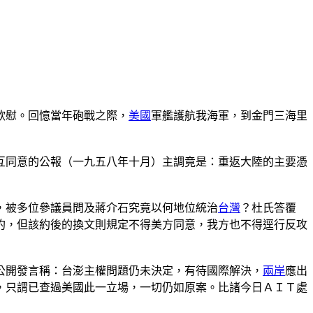
欣慰。回憶當年砲戰之際，
美國
軍艦護航我海軍，到金門三海里
互同意的公報（一九五八年十月）主調竟是：重返大陸的主要憑
，被多位參議員問及蔣介石究竟以何地位統治
台灣
？杜氏答覆
約，但該約後的換文則規定不得美方同意，我方也不得逕行反攻
公開發言稱：台澎主權問題仍未決定，有待國際解決，
兩岸
應出
，只謂已查過美國此一立場，一切仍如原案。比諸今日ＡＩＴ處