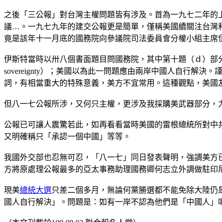
之後「三公報」對台灣主權問題皆有涉及。首為一九七二年的
議…。一九七九年的建交公報更是簡單，僅稱美國續關注台灣
竟是該年十一月底的國務院向參議院司法委員會分權小組主席
伊斯特當時以卅八個書面題目問國務院，其中第十題（ｄ）部分即有關台灣主權（Taiw
sovereignty）；美國以為此一問題應由兩岸中國人自行解
詞，有相當重大的特殊意義，美方不宜常用。這種觀點，美國
但八一七公報所涉，又何只主權，更涉及我採購美武器部分，
公報已可讓人震驚若此，如再看看當時美國的雷根總統所對中
又明確稱只「承認一個中國」等等。
我國外交部也忍無可忍，「八一七」同日發表聲明，強調美方
方將原處理公報最多的亞太事務助理國務卿何志立外調做駐印
現美
總統大選
只差二個多月，無論何黨勝選都不能免除大陸仍
國人自行解決」。問題是：如有一岸不認為他們是「中國人」