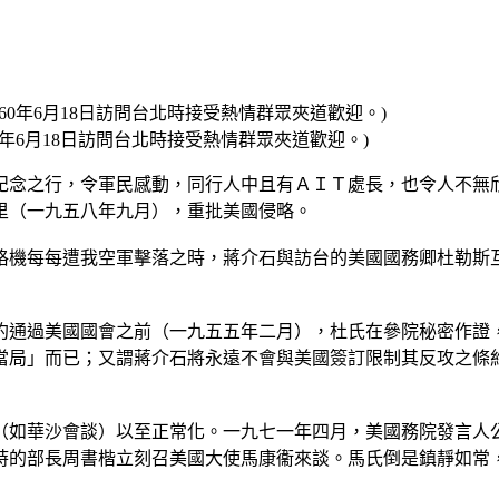
1960年6月18日訪問台北時接受熱情群眾夾道歡迎。)
紀念之行，令軍民感動，同行人中且有ＡＩＴ處長，也令人不無
里（一九五八年九月），重批美國侵略。
格機每每遭我空軍擊落之時，蔣介石與訪台的美國國務卿杜勒斯
約通過美國國會之前（一九五五年二月），杜氏在參院秘密作證
當局」而已；又謂蔣介石將永遠不會與美國簽訂限制其反攻之條
（如華沙會談）以至正常化。一九七一年四月，美國務院發言人
時的部長周書楷立刻召美國大使馬康衞來談。馬氏倒是鎮靜如常