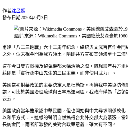
作者
沈呂巡
發布日期
2020年9月3日
(圖片來源：Wikimedia Commons，美國總統艾森豪於
甫逢「八二三砲戰」六十二周年紀念，總統與文武百官作金門
之外，似未視金門為我方領土，隨即共方宣布其領海至十二海
這在今日雙方戰機及偵蒐機都大幅活動之際，憶想當年共方米
藉即是「實行孫中山先生的三民主義，而非使用武力」。
美國當初對華政策的主要決定人是杜勒斯。再憶我中美協防條
謂，可比於美國治理琉球與巴拿馬運河區，我政府僅為「占領
云云。
美國政府當年雖承認中華民國，但也開始與中共尋求關係軟化
以和平方式…。這樣的聲明自然搞得台北外交部大為緊張，當
長訪金門，兩者所激發的美對台政策意義，確大有不同。