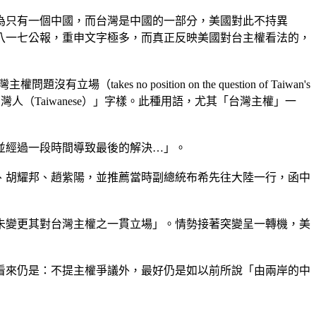
為只有一個中國，而台灣是中國的一部分，美國對此不持異
八一七公報，重申文字極多，而真正反映美國對台主權看法的，
s no position on the question of Taiwan's
人（Taiwanese）」字樣。此種用語，尤其「台灣主權」一
並經過一段時間導致最後的解決…」。
、胡耀邦、趙紫陽，並推薦當時副總統布希先往大陸一行，函中
未變更其對台灣主權之一貫立場」。情勢接著突變呈一轉機，美
看來仍是：不提主權爭議外，最好仍是如以前所說「由兩岸的中