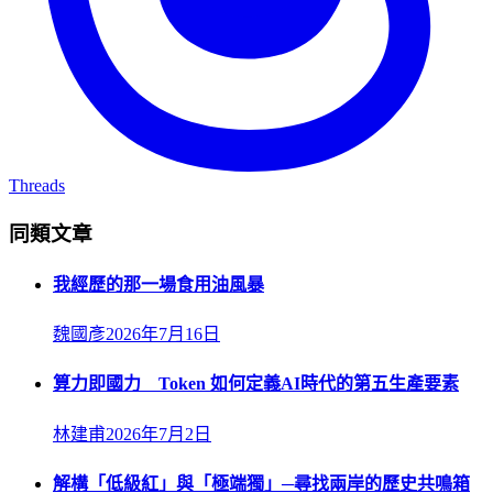
Threads
同類文章
我經歷的那一場食用油風暴
魏國彥
2026年7月16日
算力即國力 Token 如何定義AI時代的第五生產要素
林建甫
2026年7月2日
解構「低級紅」與「極端獨」─尋找兩岸的歷史共鳴箱