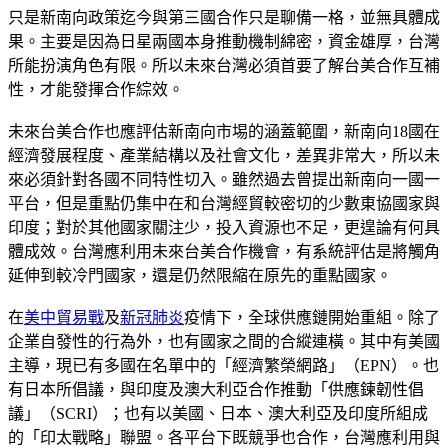
只是新南向政策迄今與第三國合作只是聊備一格，並無具體成
果。主要是因為日星兩國本身推動機制綿密，資金雄厚，台灣
所能扮演角色有限。所以未來台灣必須首要了解台美合作互補
性，才能發揮合作綜效。
未來台美合作也應評估新南向市埸的涵蓋範圍，新南向18國在
經濟發展程度、產業結構以及社會文化，差異非常大，所以未
來必須針對各國不同特性切入。雖然過去曾提出新南向一國一
平台，但是重點仍集中在和台灣經貿較密切的少數東協國家與
印度；對於其他國家關注少，投入資源也不足，更遑論有何具
體成效。台灣應利用未來台美合作機會，有系統評估是將觸角
延伸到較冷門國家，還是仍然限縮在原先的重點國家。
在
美中貿易戰
及
新冠肺炎
疫情下，全球供應鏈開始重組。除了
企業自發性的行為外，也有國家之間的合縱連橫。其中有美國
主導，現已有多國在名單中的「經濟繁榮網路」（EPN）。也
有日本所倡議，與印度及澳大利亞合作推動「供應鍊韌性倡
議」（SCRI）；也有以美國、日本、澳大利亞及印度所組成
的「印太戰略」聯盟。各平台下既競爭也合作，台灣應利用與