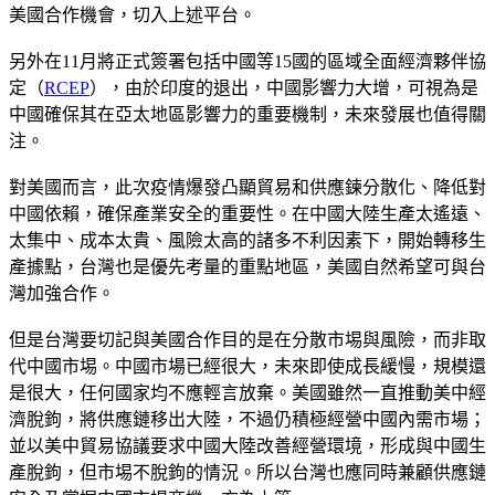
美國合作機會，切入上述平台。
另外在11月將正式簽署包括中國等15國的區域全面經濟夥伴協
定（
RCEP
），由於印度的退出，中國影響力大增，可視為是
中國確保其在亞太地區影響力的重要機制，未來發展也值得關
注。
對美國而言，此次疫情爆發凸顯貿易和供應鍊分散化、降低對
中國依賴，確保產業安全的重要性。在中國大陸生產太遙遠、
太集中、成本太貴、風險太高的諸多不利因素下，開始轉移生
產據點，台灣也是優先考量的重點地區，美國自然希望可與台
灣加強合作。
但是台灣要切記與美國合作目的是在分散市埸與風險，而非取
代中國市埸。中國市場已經很大，未來即使成長緩慢，規模還
是很大，任何國家均不應輕言放棄。美國雖然一直推動美中經
濟脫鉤，將供應鏈移出大陸，不過仍積極經營中國內需市場；
並以美中貿易協議要求中國大陸改善經營環境，形成與中國生
產脫鉤，但市埸不脫鉤的情況。所以台灣也應同時兼顧供應鏈