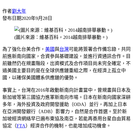
作者
劉大年
發布日期
2020年9月28日
(圖片來源：維基百科，2014越南排華暴動。)
為了強化台美合作，
美國
與
台灣
可能將簽署合作備忘錄，共同
前進新南向國家，合資參與基礎建設，並進行資通訊合作。目
前雖然仍在規畫階段，出資模式及合作項目尚未完全確定，不
過美國主要目的是在全球供應鏈重組之際，在經濟上孤立中
國，以確保美國體系供應鏈的優勢。
事實上，台灣在2016年啟動新南向計畫當中，曾規畫與日本及
新加坡等第三國協力進軍新南向市埸。日本在新南向國家深耕
多年，海外投資及政府開發援助（ODA）並行，再加上日本
在亞洲開發銀行（ADB）影響力，自然是合作首選。至於新
加坡經濟網絡早已遍布東協及南亞，若能再善用台星自由貿易
協定（
FTA
）經濟合作的機制，也能增加成功機會。