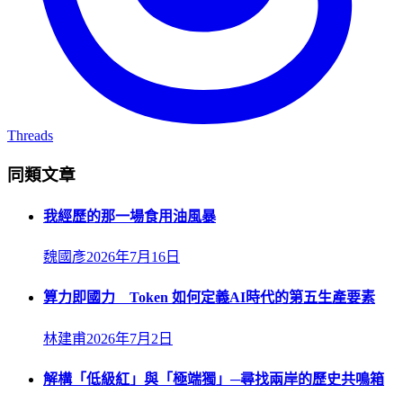
Threads
同類文章
我經歷的那一場食用油風暴
魏國彥
2026年7月16日
算力即國力 Token 如何定義AI時代的第五生產要素
林建甫
2026年7月2日
解構「低級紅」與「極端獨」─尋找兩岸的歷史共鳴箱