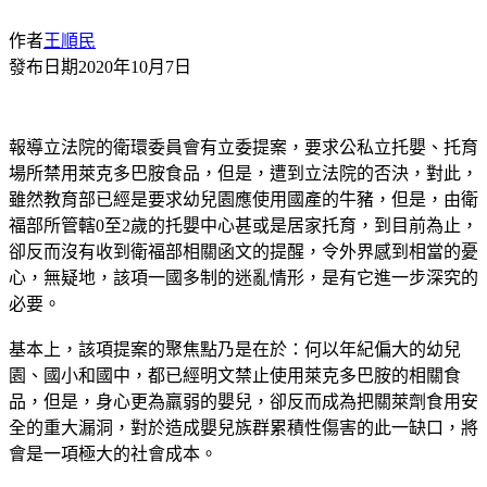
作者
王順民
發布日期
2020年10月7日
報導立法院的衛環委員會有立委提案，要求公私立托嬰、托育
場所禁用萊克多巴胺食品，但是，遭到立法院的否決，對此，
雖然教育部已經是要求幼兒園應使用國產的牛豬，但是，由衛
福部所管轄0至2歲的托嬰中心甚或是居家托育，到目前為止，
卻反而沒有收到衛福部相關函文的提醒，令外界感到相當的憂
心，無疑地，該項一國多制的迷亂情形，是有它進一步深究的
必要。
基本上，該項提案的聚焦點乃是在於：何以年紀偏大的幼兒
園、國小和國中，都已經明文禁止使用萊克多巴胺的相關食
品，但是，身心更為羸弱的嬰兒，卻反而成為把關萊劑食用安
全的重大漏洞，對於造成嬰兒族群累積性傷害的此一缺口，將
會是一項極大的社會成本。