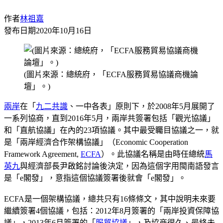
作者
林祖嘉
發布日期
2020年10月16日
(圖片來源：總統府，「ECFA服務貿易協議商機論
壇」。)
兩岸
在「
九二共識
、一中各表」原則下，於2008年5月展開了
一系列協商，直到2016年5月，兩岸共簽署包括「觀光協議」
和「直航協議」在內的23項協議。其中最受矚目協議之一，就
是「兩岸經濟合作架構協議」（Economic Cooperation
Framework Agreement,
ECFA
）。此協議名稱是由時任總統
馬
英九
與經濟部長尹啟銘討論後決定，因為這個字用閩南語發言
是「e閣發」，意指這個協議簽署後就會「e閣發」。
ECFA是一個架構協議，總共只有16條條文，其中說明未來要
繼續簽署4個協議，包括：2012年8月簽署的「兩岸投資保障協
議」，2013年6月簽署的「
服貿協議
」，及協商很久、最終未