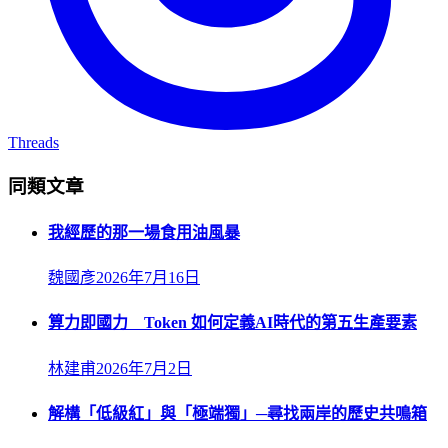
Threads
同類文章
我經歷的那一場食用油風暴
魏國彥
2026年7月16日
算力即國力 Token 如何定義AI時代的第五生產要素
林建甫
2026年7月2日
解構「低級紅」與「極端獨」─尋找兩岸的歷史共鳴箱