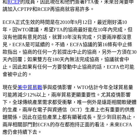
和
RCEP
的成員，因此現在和他們簽署FTA後，未來台灣要申
請加入CPTPP和RCEP再協商就容易許多。
ECFA正式生效的時間是在2010年9月12日，最近剛好滿10
年，因WTO建議，希望FTA的協商最好能在10年內完成，但
沒有他國有意見的話，就算10年沒有完成，只要兩岸都沒意
見，ECFA是可延續的。不過，ECFA協議的第16條有中止條
款指出，協商的任何一方若提出中止的協商，另外一方須在30
天內回覆；如果雙方在180天內無法完成協商，協議就會中
止。因此如果有任何一方要發動中止協商的話，ECFA也可能
會被中止的。
現在受
美中貿易戰
爭與疫情影響，WTO估計今年全球貿易量
可能將減少12%以上，兩岸貿易更顯重要性。尤其疫情影響
下，全球傳統產業需求都受衝擊，唯一例外是遠距相關軟硬體
的生產，兩岸在電子與資通信（ICT）生產上也有重要的供應
鏈關係，因此在這些產業上都有顯著成長。至少到目前為止，
兩岸相關部門對ECFA的存在都抱持正面的看法，未來ECFA
應仍會持續下去。