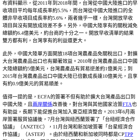
布資料顯示，從2011年到2018年間，台灣從中國大陸進口的早
收項目平均每年成長率約5.5%，而台灣從中國大陸進口的全
體非早收項目成長率約5.6%，兩者幾乎一樣，台灣開放早收
項目與沒有開放成效差不多。另外，中國大陸享有的關稅減免
總額約6.4億美元，約台商的十分之一。開放早收清單的結果
雙方都有利，台灣享有的利益還更大。
此外，中國大陸單方面開放18項台灣農產品免關稅出口，對擴
大台灣農產品出口也有顯著效益。2010年台灣農產品出口中國
大陸總額約5億美元，台灣農產品有貿易逆差約1億美元；到
2015年台灣農產品出口中國大陸已倍數成長達10億美元，且享
有約0.9億美元的貿易順差。
值得一提的是，ECFA的簽署不但有助於擴大台灣產品出口到
中國大陸，且
兩岸關係
改善後，對台灣與其他國家洽簽
FTA
也
有助益，長期下能促進台灣加入東亞經濟整合。2013年6月兩
岸簽署服貿協議後，7月台灣與紐西蘭簽署了「台紐經濟合作
協議」（ANZTEC），11月台灣和新加坡簽署「台星經濟合
作協議」（ASTEP）。由於紐西蘭和新加坡同時都是CP
TPP