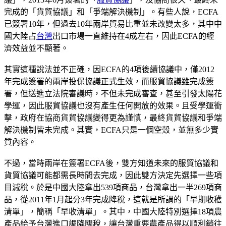
完成的「貨貿協議」和「爭端解決機制」。有些人說，ECFA
已簽署10年，但過去10年兩岸貿易比重並未改變太多，其中中
國大陸占
台灣
出口市場一直維持在4成左右，因此ECFA的經
濟效益並不顯著。
其實這種說法並不正確，因ECFA的4項後續協議中，僅2012
年完成簽署的兩岸投保協議正式生效，而服貿協議雖完成簽
署，但送進立法院審議時，不但未完成審查，甚至引發太陽花
學運，因此服貿協議也沒有產生任何開放的效果。且受學運衝
擊，政府在協商貨貿協議變得更為謹慎，最終貨貿協議和爭端
解決機制皆未完成。其實，ECFA只是一個空殼，並無多少實
質內容。
不過，當時兩岸在簽署ECFA後，雙方知道未來的服貿協議和
貨貿協議可能都需長時間去完成，因此雙方決定先選擇一些項
目減稅。於是中國大陸拿出539項商品，台灣拿出一半269項商
品，從2011年1月起分3年完成降稅，這就是所謂的「早期收穫
清單」，簡稱「早收清單」。其中，中國大陸特別選擇18項農
產品給予台灣進口調降關稅，讓台灣重要農產品得以順利銷往