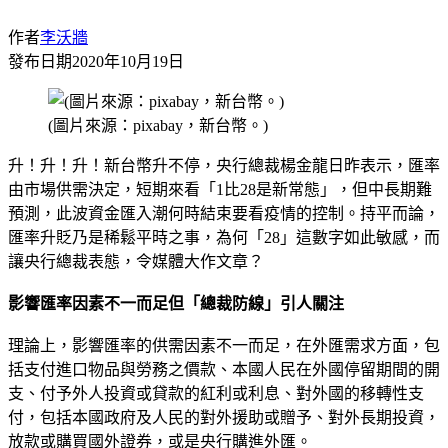
作者
李沃牆
發布日期
2020年10月19日
(圖片來源：pixabay，新台幣。)
升！升！升！新台幣升不停，央行總裁楊金龍日昨表示，匯率
由市場供需決定，短期來看「1比28是新常態」，但中長期難
預測，此波資金匯入潮何時結束要看疫情的控制。持平而論，
匯率升貶乃是稀鬆平時之事，為何「28」這數字如此敏感，而
讓央行總裁表態，令媒體大作文章？
影響匯率因素不一而足但「總裁防線」引人關注
理論上，影響匯率的供需因素不一而足，在外匯需求方面，包
括支付進口物品與勞務之價款、本國人民在外國停留期間的開
支、付予外人投資或貸款的紅利或利息、對外國的移轉性支
付，包括本國政府及人民的對外援助或贈予、對外長期投資，
放款或購買國外證券，或是央行購進外匯。