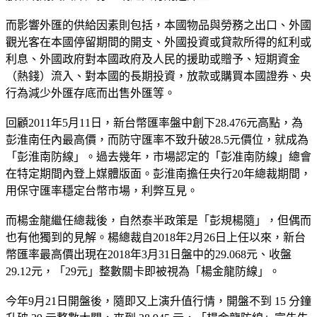
而影響外匯的供給因素則包括，本國物品與勞務之出口、外國
觀光客在本國停留期間的開支、外國投資或貸款所得的紅利或
利息、外國政府對本國政府及人民的援助或贈予、短期資金
（熱錢）流入、對本國的長期投資，放款或購買本國證券、央
行為減少外匯存底而出售外匯等。
回顧2011年5月11日，新台幣匯率盤中創下28.476元高點，為
彭淮南任內最高價，而防守匯率不致升破28.5元價位，就成為
「彭淮南防線」。過去幾年，市場認定的「彭准南防線」總會
在特定期間內登上媒體版面。彭淮南擔任央行20年總裁期間，
用保守匯率穩定台幣市場，利弊互見。
而楊金龍繼任總裁後，自然泰半政策是「彭規楊隨」，但偶而
也有他獨到的見解。楊總裁自2018年2月26日上任以來，新台
幣匯率最高價出現在2018年3月31日盤中的29.068元、收盤
29.12元，「29元」整數關卡即被視為「楊金龍防線」。
今年9月21日開盤後，隨即又上演升值行情，開盤不到 15 分鐘