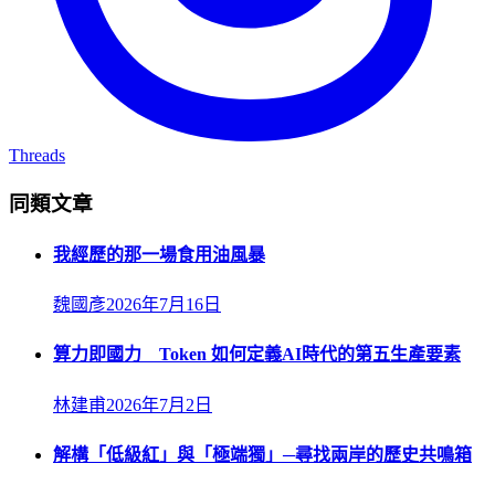
Threads
同類文章
我經歷的那一場食用油風暴
魏國彥
2026年7月16日
算力即國力 Token 如何定義AI時代的第五生產要素
林建甫
2026年7月2日
解構「低級紅」與「極端獨」─尋找兩岸的歷史共鳴箱