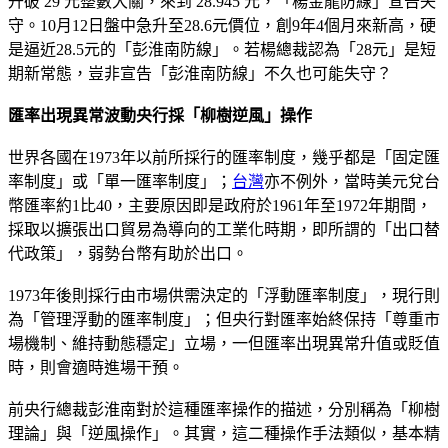
升破 29 元整數大關，來到 28.945 元，「楊金龍防線」宣告失
守。10月12日盤中急升至28.6元價位，創9年4個月來新高，硬
是逼近28.5元的「彭淮南防線」。若楊總裁認為「28元」是短
期新常態，豈非宣告「彭淮南防線」不久也可能失守？
匯率出現異常波動央行採「柳樹逆風」操作
世界各國在1973年以前所採行的匯率制度，幾乎都是「固定匯
率制度」或「單一匯率制度」；
台灣
亦不例外，當時美元兌台
幣匯率約1比40，主要原因即是政府於1961年至1972年期間，
採取以擴張出口貿易為導向的工業化時期，即所謂的「出口替
代政策」，弱勢台幣有助於出口。
1973年後則採行由市場供需決定的「浮動匯率制度」，現行則
為「管理浮動的匯率制度」；但央行對匯率始終保持「尊重市
場機制、維持動態穩定」立場，一但匯率出現異常升值或貶值
時，則會適時進場干預。
前央行總裁彭淮南對於這種匯率操作的描述，分別稱為「柳樹
理論」與「逆風操作」。其實，這二種操作手法類似，基本精