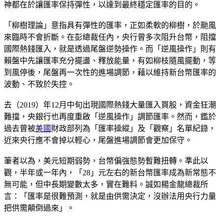
神都在於讓匯率保持彈性，以達到最終穩定匯率的目的。
「柳樹理論」意指具有彈性的匯率，正如柔軟的柳樹，於颱風
來臨時不會折斷。在彭總裁任內，央行曾多次阻升台幣，阻擋
國際熱錢匯入，就是透過尾盤逆勢操作。而「逆風操作」則有
賴盤中先讓匯率充分擺盪、釋放能量，有如柳枝隨風擺動，等
到風停後，尾盤再一次性的進場調節，藉以維持新台幣匯率的
波動、不致於失控。
去（2019）年12月中旬出現國際熱錢大量匯入買股，資金狂潮
難擋，央銀行也再度重啟「逆風操作」調節匯率。然而，鑑於
過去曾被
美國
財政部列為「匯率操縱」及「觀察」名單紀錄，
近來央行應不會掉以輕心，尾盤進場調節會更加保守。
筆者以為，美元短期弱勢，台幣偏強態勢暫難扭轉。準此以
觀，半年或一年內，「28」元左右的新台幣匯率成為新常態不
無可能，但中長期變數太多，實在難料。誠如楊金龍總裁所
言：「匯率是很難預測，就是由供需決定，沒辦法用央行力量
把供需顛倒過來」。