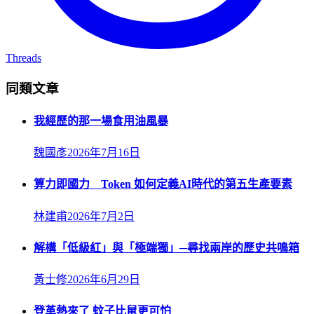
Threads
同類文章
我經歷的那一場食用油風暴
魏國彥
2026年7月16日
算力即國力 Token 如何定義AI時代的第五生產要素
林建甫
2026年7月2日
解構「低級紅」與「極端獨」─尋找兩岸的歷史共鳴箱
黃士修
2026年6月29日
登革熱來了 蚊子比鼠更可怕