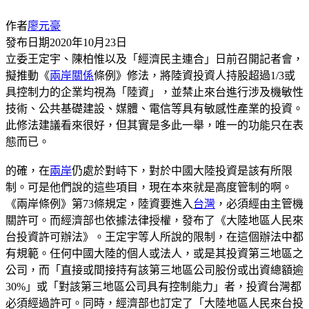
作者
廖元豪
發布日期
2020年10月23日
立委王定宇、陳柏惟以及「經濟民主連合」日前召開記者會，
擬推動《
兩岸關係
條例》修法，將陸資投資人持股超過1/3或
具控制力的企業均視為「陸資」，並禁止來台進行涉及機敏性
技術、公共基礎建設、媒體、電信等具有敏感性產業的投資。
此修法建議看來很好，但其實是多此一舉，唯一的功能只在表
態而已。
的確，在
兩岸
仍處於對峙下，對於中國大陸投資是該有所限
制。可是他們說的這些項目，現在本來就是高度管制的啊。
《兩岸條例》第73條規定，陸資要進入
台灣
，必須經由主管機
關許可。而經濟部也依據法律授權，發布了《大陸地區人民來
台投資許可辦法》。王定宇等人所說的限制，在這個辦法中都
有規範。任何中國大陸的個人或法人，或是其投資第三地區之
公司，而「直接或間接持有該第三地區公司股份或出資總額逾
30%」或「對該第三地區公司具有控制能力」者，投資台灣都
必須經過許可。同時，經濟部也訂定了「大陸地區人民來台投