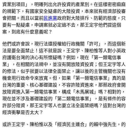
資業別項目」，明確列出允許投資的產業別。在這樣密密麻麻
的規範下，有國家安全疑慮的大陸投資，本來就有經濟部投審
會把關。而且以當前
民進黨
政府對大陸排斥、防範的態度，只
要有一點疑慮，申請案就必定過不去，那王定宇他們提這個
案，到底有什麼意義呢？
他們或許會說，現行法還授權給行政機關「許可」，而這個新
法是要全面禁止！這不就是說，王定宇、陳柏惟等人對小英政
府護衛台灣的決心有所懷疑嗎？例如，現在「第一類電信事
業」，在相關的法規中，並沒有開放陸資投資；但王定宇等人
的修法，似乎就要以法律全面禁止，讓以後的主管機關也沒有
機會用行政命令來放寬。但，如果「第一類電信事業」真的是
台灣的重要、核心基礎建設，不容許陸資進來，那蔡政府會開
放陸資進入第一類電信事業，構成「木馬屠城」嗎？相對的，
現在並不涉及基礎建設的「第二類電信事業」，是有條件的容
許部分陸資，那王定宇等人也要立法全面禁絕嗎？這對台灣的
經濟衝擊是否太大？
或許王定宇、陳柏惟以及「經濟民主連合」的賴中強先生，的