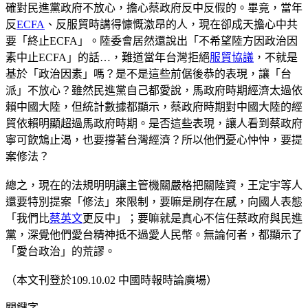
確對民進黨政府不放心，擔心蔡政府反中反假的。畢竟，當年
反
ECFA
、反服貿時講得慷慨激昂的人，現在卻成天擔心中共
要「終止ECFA」。陸委會居然還說出「不希望陸方因政治因
素中止ECFA」的話…，難道當年台灣拒絕
服貿協議
，不就是
基於「政治因素」嗎？是不是這些前倨後恭的表現，讓「台
派」不放心？雖然民進黨自己都愛說，馬政府時期經濟太過依
賴中國大陸，但統計數據都顯示，蔡政府時期對中國大陸的經
貿依賴明顯超過馬政府時期。是否這些表現，讓人看到蔡政府
寧可飲鴆止渴，也要撐著台灣經濟？所以他們憂心忡忡，要提
案修法？
總之，現在的法規明明讓主管機關嚴格把關陸資，王定宇等人
還要特別提案「修法」來限制，要嘛是刷存在感，向國人表態
「我們比
蔡英文
更反中」；要嘛就是真心不信任蔡政府與民進
黨，深覺他們愛台精神抵不過愛人民幣。無論何者，都顯示了
「愛台政治」的荒謬。
（本文刊登於109.10.02 中國時報時論廣場）
關鍵字