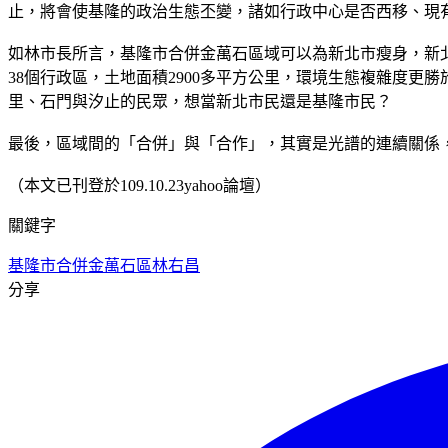
止，將會使基隆的政治生態丕變，諸如行政中心是否西移、現
如林市長所言，基隆市合併金萬石區域可以為新北市瘦身，新
38個行政區，土地面積2900多平方公里，環境生態複雜度
里、石門與汐止的民眾，想當新北市民還是基隆市民？
最後，區域間的「合併」與「合作」，其實是光譜的連續關係
（本文已刊登於109.10.23yahoo論壇）
關鍵字
基隆市合併金萬石區
林右昌
分享