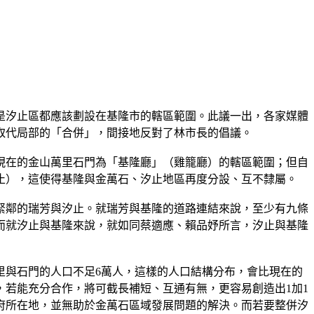
是汐止區都應該劃設在基隆市的轄區範圍。此議一出，各家媒體
取代局部的「合併」，間接地反對了林市長的倡議。
現在的金山萬里石門為「基隆廳」（雞籠廳）的轄區範圍；但自
止），這使得基隆與金萬石、汐止地區再度分設、互不隸屬。
緊鄰的瑞芳與汐止。就瑞芳與基隆的道路連結來說，至少有九條
而就汐止與基隆來說，就如同蔡適應、賴品妤所言，汐止與基隆
里與石門的人口不足6萬人，這樣的人口結構分布，會比現在的
，若能充分合作，將可截長補短、互通有無，更容易創造出1加1
政府所在地，並無助於金萬石區域發展問題的解決。而若要整併汐