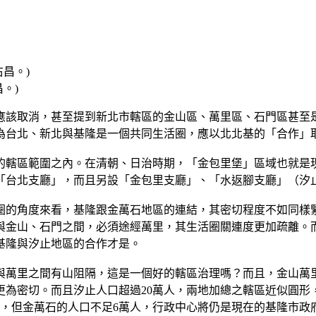
。)
應該取消，甚至提到新北市轄區的金山區、萬里區、石門區甚至
為台北、新北與基隆是一個共同生活圈，應以北北基的「合作」
的轄區範圍之內。在清朝、日治時期，「金包里堡」區域也就是
「台北支廳」，而且另設「金包里支廳」、「水返腳支廳」（汐
圈的角度來看，基隆跟金萬石地區的連結，其密切程度不如同樣
與金山、石門之間，必須途經萬里，其生活圈關連度更加疏離。
基隆與汐止地區的合作才是。
與萬里之間有山阻隔，這是一個好的轄區治理嗎？而且，金山萬
為密切。而且汐止人口超過20萬人，兩地加總之轄區近似圓形
人，但金萬石的人口不足6萬人，行政中心將仍是現在的基隆市