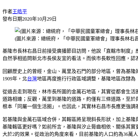
作者
王皓平
發布日期
2020年10月29日
(圖片來源：總統府，「中華民國童軍總會」理事長林右昌
基隆市長林右昌日前接受廣播節目訪問，他說「直轄市制度」
自然爭相追問新北市長侯友宜的看法。而侯市長軟性回應，認
回顧歷史上的曾經，金山、萬里及石門的部分地區，曾為基隆
1909年，北
台灣
地區再度進行行政區域調整，基隆地區改隸為
從過去走到現在，林市長所圖的金萬石地區，其實從都會生活
道路相連；反觀，萬里到基隆的道路，約僅有三條道路，至於
根本「同屬一個生活圈」。也因此，其實林右昌市長應更強調
若基隆與金萬石區域合併，其轄區將呈現斜長形狀，加上基隆
基隆轄區更好嗎？如前所言，基隆與汐止脣齒相依、關係其實更
大於2的效果。從政治的角度來看，目前基隆的人口約為36萬