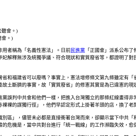
會。)
作用者稱為「名義性憲法」。日前
民進黨
「正國會」派系公布了
亭妃解釋無涉及統獨爭議、符合現狀和實質廢省等，都證明了對
灣省和福建省可以廢嗎？事實上，憲法增修條文第九條雖定有「
陸故土斷臍的事實，故「實質廢省」的修憲其實是為已違憲的現
進黨誤判中共會和他們一樣，把進入台灣獨立的那條紅線畫得非
赤裸裸的謀獨行徑」，他們早認定形式上掛著羊頭的店，換了老
識別區」，儘管未必都是直接衝著台灣而來，卻顯示當下中共「
肅的危機是，當中共對台進行「統一戰線」的工作瀕臨失效，愈