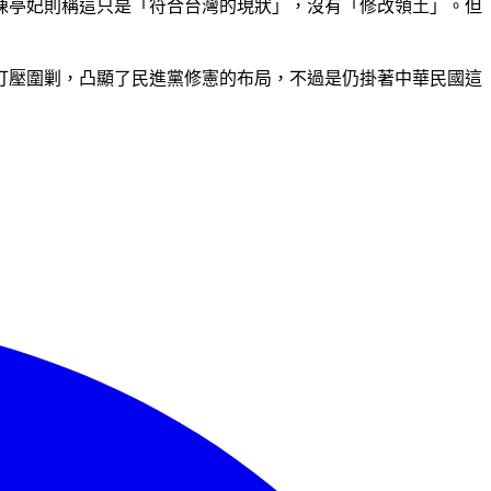
陳亭妃則稱這只是「符合台灣的現狀」，沒有「修改領土」。但
打壓圍剿，凸顯了民進黨修憲的布局，不過是仍掛著中華民國這