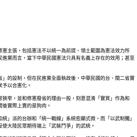
修憲主張，包括憲法不以統一為前提、領土範圍為憲法效力所
民進黨而言，當下中華民國憲法只具有名義上存在的效用；甚至
省」的設制，但在民進黨全面執政後，中華民國的台、閩二省實
狀予以合憲化。
常狹窄，並和修憲廢省的理由一般，刻意混淆「實質」作為和
闆後實際上賣的是狗肉。
和統」派的台辦和「統一戰線」系統愈顯式微，而「以武制獨」
促使大陸民眾期待端上「武裝鬥爭」的武統。