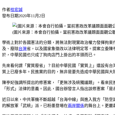
作者
桂宏誠
發布日期
2020年11月2日
(圖片來源：本會自行拍攝，當前憲政改革議題面面觀公聽
學術上對於各國憲法的分類，將無法對現實政治權力發揮拘束
及、廢除
台灣
省，以及國家象徵改以法律明定等。提案立委陳
於，中華民國也只成了狗肉店門上掛出的羊頭而已。
先來看何謂「實質廢省」？目前中華民國「實質上」還設有台
質上已廢多年。民進黨的目的，無非是要先造成中華民國與大
陳亭妃強調所提出的修憲案，「更無涉及統獨議題」。看來民
「形式」法律的意義。因此，國台辦發言人指出該修憲案「是
近日以來，中共軍機不斷超越「台海中線」與進入我方「防空
的解放軍「武統」派，已粉墨登場在
兩岸關係
的舞台上。更嚴