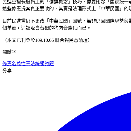
民進黨擅長邏輯上的「偷換概念」技巧，像要刪除「國家統一
這些修憲提案真正要改的，其實是法理形式上「中華民國」的
目前民進黨仍不更改「中華民國」國號，無非仍因國際現勢與
個羊頭，追認販賣台獨的狗肉合憲化而已。
（本文已刊登於109.10.06 聯合報民意論壇）
關鍵字
修憲
名義性憲法
統獨議題
分享