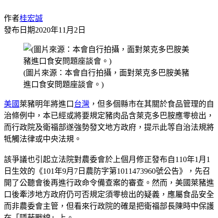
作者
桂宏誠
發布日期
2020年11月2日
(圖片來源：本會自行拍攝，面對萊克多巴胺美豬
進口食安問題座談會。)
美國
萊豬明年將進口
台灣
，但多個縣市在其關於食品管理的自
治條例中，本已經或將要規定豬肉品含萊克多巴胺應零檢出，
而行政院及衛福部遂強勢發文地方政府，提示此等自治法規將
牴觸法律或中央法規。
該爭議也引起立法院對農委會於上個月修正發布自110年1月1
日生效的《101年9月7日農防字第1011473960號公告》，先召
開了公聽會後再進行政命令備查案的審查。然而，美國萊豬進
口後牽涉地方政府仍可否規定須零檢出的疑義，應屬食品安全
而非農委會主管，但看來行政院的確是把衛福部長陳時中保護
在「隱蔽戰線」上。