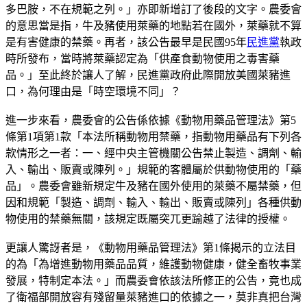
多巴胺，不在規範之列。」亦即新增訂了後段的文字。農委會
的意思當是指，牛及豬使用萊藥的地點若在國外，萊藥就不算
是有害健康的禁藥。再者，該公告最早是民國95年
民進黨
執政
時所發布，當時將萊藥認定為「供產食動物使用之毒害藥
品。」至此終於讓人了解，民進黨政府此際開放美國萊豬進
口，為何理由是「時空環境不同」？
進一步來看，農委會的公告係依據《動物用藥品管理法》第5
條第1項第1款「本法所稱動物用禁藥，指動物用藥品有下列各
款情形之一者：一、經中央主管機關公告禁止製造、調劑、輸
入、輸出、販賣或陳列。」規範的客體屬於供動物使用的「藥
品」。農委會雖新規定牛及豬在國外使用的萊藥不屬禁藥，但
因和規範「製造、調劑、輸入、輸出、販賣或陳列」各種供動
物使用的禁藥無關，該規定既屬突兀更踰越了法律的授權。
更讓人驚訝者是，《動物用藥品管理法》第1條揭示的立法目
的為「為增進動物用藥品品質，維護動物健康，健全畜牧事業
發展，特制定本法。」而農委會依該法所修正的公告，竟也成
了衛福部開放容有殘留量萊豬進口的依據之一，莫非真把台灣