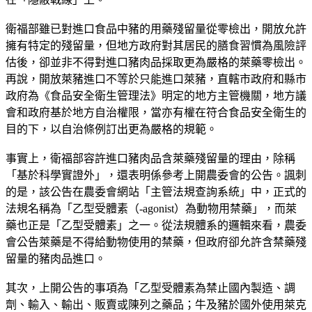
衛福部雖已對進口食品中豬的用藥殘留量從零檢出，開放允許
擁有特定的殘留量，但地方政府對其居民的膳食習慣為風險評
估後，卻並非不得對進口豬肉品採取更為嚴格的萊藥零檢出。
再說，開放萊豬進口不等於只能進口萊豬，直轄市政府和縣市
政府為《食品安全衛生管理法》明定的地方主管機關，地方議
會和政府基於地方自治權限，當亦有權在符合食品安全衛生的
目的下，以自治條例訂出更為嚴格的規範。
事實上，衛福部容許進口豬肉品含萊藥殘留量的理由，除稱
「基於科學實證外」，還表明係參考上開農委會的公告。諷刺
的是，該公告在農委會網站「主管法規查詢系統」中，正式的
法規名稱為「乙型受體素（-agonist）為動物用禁藥」，而萊
藥也正是「乙型受體素」之一。從法規體系的邏輯來看，農委
會公告萊藥是不得給動物使用的禁藥，但政府卻允許含禁藥殘
留量的豬肉品進口。
其次，上開公告的事項為「乙型受體素為禁止國內製造、調
劑、輸入、輸出、販賣或陳列之藥品；牛及豬於國外使用萊克