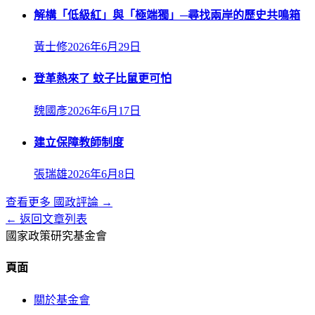
解構「低級紅」與「極端獨」─尋找兩岸的歷史共鳴箱
黃士修
2026年6月29日
登革熱來了 蚊子比鼠更可怕
魏國彥
2026年6月17日
建立保障教師制度
張瑞雄
2026年6月8日
查看更多
國政評論
→
← 返回文章列表
國家政策研究基金會
頁面
關於基金會