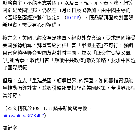
戰略自主，不能再靠美國｣，以及日、韓、菲、泰、澳、紐等
國雖是美國盟邦，仍然在11月15日簽署參加，由中國主導的
《區域全面經濟夥伴協定》（
RCEP
），既凸顯拜登應對國際
新現實，需要有心理準備。
換言之，美國已經沒有足夠軍、經與外交資源，要求盟國接受
美國強勢領導。拜登曾經批評川普「單邊主義｣不可行，強調
自己會積極聯合盟國友邦對付中國，並以「既交往促變又競
爭｣組合拳，取代川普「顛覆中共政權｣敵對策略，要求中國遵
守國際規範。
但是，立志「重建美國，領導世界｣的拜登，如何籌措資源能
量推動振興計畫，並吸引盟邦支持配合美國政策，全世界都相
當好奇。
（本文刊載於109.11.18 蘋果新聞網專欄，
https://bit.ly/3f7X4h7
）
關鍵字