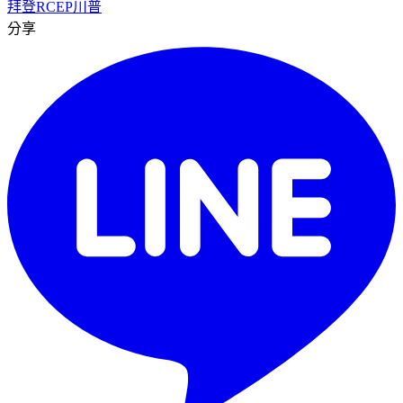
拜登
RCEP
川普
分享