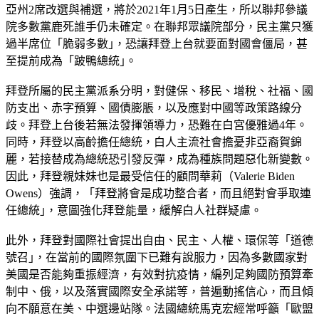
亞州2席改選與補選，將於2021年1月5日產生，所以聯邦參議
院多數黨鹿死誰手仍未確定。在聯邦眾議院部分，民主黨只獲
過半席位「脆弱多數｣，恐讓拜登上台就要面對國會僵局，甚
至提前成為「跛鴨總統｣。
拜登所屬的民主黨派系分明，對健保、移民、增稅、社福、國
防支出、赤字預算、國債膨脹，以及應對中國等政策路線分
歧。拜登上台後若無法發揮領導力，恐難在白宮優雅過4年。
同時，拜登以高齡擔任總統，白人主流社會擔憂非亞裔賀錦
麗，若接替成為總統恐引發反彈，成為種族問題惡化新變數。
因此，拜登親妹妹也是最受信任的顧問華莉（Valerie Biden
Owens）強調，「拜登將會是成功整合者，而且絕對會爭取連
任總統｣，意圖強化拜登能量，緩解白人社群疑慮。
此外，拜登對國際社會提出自由、民主、人權、環保等「道德
號召｣，在當前的國際氛圍下已難有說服力，因為多數國家對
美國是否能夠重振經濟，有效對抗疫情，編列足夠國防預算牽
制中、俄，以及落實國際安全承諾等，普遍動搖信心，而且傾
向不願意在美、中選邊站隊。法國總統馬克宏經常呼籲「歐盟