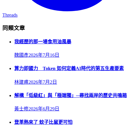
Threads
同類文章
我經歷的那一場食用油風暴
魏國彥
2026年7月16日
算力即國力 Token 如何定義AI時代的第五生產要素
林建甫
2026年7月2日
解構「低級紅」與「極端獨」─尋找兩岸的歷史共鳴箱
黃士修
2026年6月29日
登革熱來了 蚊子比鼠更可怕