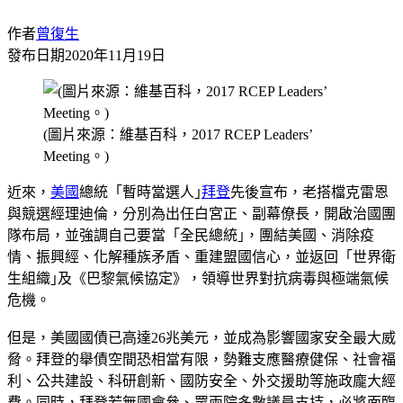
作者
曾復生
發布日期
2020年11月19日
(圖片來源：維基百科，2017 RCEP Leaders’
Meeting。)
近來，
美國
總統「暫時當選人｣
拜登
先後宣布，老搭檔克雷恩
與競選經理迪倫，分別為出任白宮正、副幕僚長，開啟治國團
隊布局，並強調自己要當「全民總統｣，團結美國、消除疫
情、振興經、化解種族矛盾、重建盟國信心，並返回「世界衛
生組織｣及《巴黎氣候協定》，領導世界對抗病毒與極端氣候
危機。
但是，美國國債已高達26兆美元，並成為影響國家安全最大威
脅。拜登的舉債空間恐相當有限，勢難支應醫療健保、社會福
利、公共建設、科研創新、國防安全、外交援助等施政龐大經
費。同時，拜登若無國會參、眾兩院多數議員支持，必將面臨