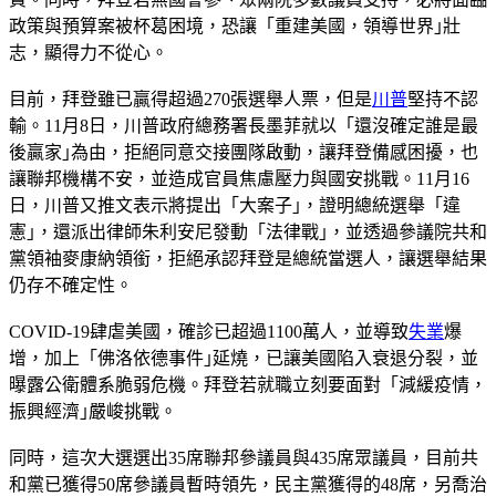
政策與預算案被杯葛困境，恐讓「重建美國，領導世界｣壯
志，顯得力不從心。
目前，拜登雖已贏得超過270張選舉人票，但是
川普
堅持不認
輸。11月8日，川普政府總務署長墨菲就以「還沒確定誰是最
後贏家｣為由，拒絕同意交接團隊啟動，讓拜登備感困擾，也
讓聯邦機構不安，並造成官員焦慮壓力與國安挑戰。11月16
日，川普又推文表示將提出「大案子｣，證明總統選舉「違
憲｣，還派出律師朱利安尼發動「法律戰｣，並透過參議院共和
黨領袖麥康納領銜，拒絕承認拜登是總統當選人，讓選舉結果
仍存不確定性。
COVID-19肆虐美國，確診已超過1100萬人，並導致
失業
爆
增，加上「佛洛依德事件｣延燒，已讓美國陷入衰退分裂，並
曝露公衛體系脆弱危機。拜登若就職立刻要面對「減緩疫情，
振興經濟｣嚴峻挑戰。
同時，這次大選選出35席聯邦參議員與435席眾議員，目前共
和黨已獲得50席參議員暫時領先，民主黨獲得的48席，另喬治