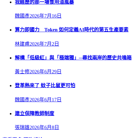
我經歷的那一場食用油風暴
魏國彥
2026年7月16日
算力即國力 Token 如何定義AI時代的第五生產要素
林建甫
2026年7月2日
解構「低級紅」與「極端獨」─尋找兩岸的歷史共鳴箱
黃士修
2026年6月29日
登革熱來了 蚊子比鼠更可怕
魏國彥
2026年6月17日
建立保障教師制度
張瑞雄
2026年6月8日