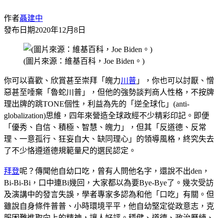
作者
聶建中
發布日期
2020年12月8日
(圖片來源：維基百科，Joe Biden。)
你可以喜歡、欣賞甚至崇拜「魄力
川普
」，你也可以討厭、憎
惡甚至唾棄「魯蛇川普」，但他的強勢談判商人性格，不按牌
理出牌的跳TONE個性，利益為先的「逆全球化」(anti-
globalization)思維，四年來營造全球政經不少精彩印記。即便
「優秀、自信、積極、智慧、魄力」，但其「反道德、反常
理、一意孤行、狂妄自大、缺同理心」的領導風格，終究失去
了不少恪遵道德規範量尺的選民認定。
拜登
呢？傳聞他自幼口吃，曾有人問他名字，還說不出den，
Bi-Bi-Bi，口中連Bi幾回，大家都以為要Bye-Bye了。幾次受訪
及演講中的發言失誤，學者專家多認為和他「口吃」有關。但
雖說自身條件普普、小時環境平平，他自幼堅定從政意志，克
服困難進取向上的精神，讓人好評。穩健、道德、政治歷練、