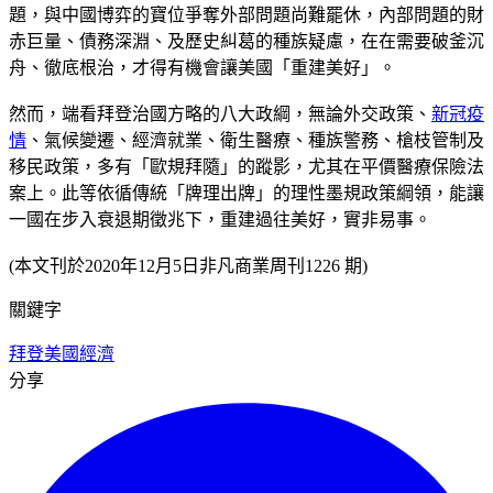
題，與中國博弈的寶位爭奪外部問題尚難罷休，內部問題的財
赤巨量、債務深淵、及歷史糾葛的種族疑慮，在在需要破釜沉
舟、徹底根治，才得有機會讓美國「重建美好」。
然而，端看拜登治國方略的八大政綱，無論外交政策、
新冠疫
情
、氣候變遷、經濟就業、衛生醫療、種族警務、槍枝管制及
移民政策，多有「歐規拜隨」的蹤影，尤其在平價醫療保險法
案上。此等依循傳統「牌理出牌」的理性墨規政策綱領，能讓
一國在步入衰退期徵兆下，重建過往美好，實非易事。
(本文刊於2020年12月5日非凡商業周刊1226 期)
關鍵字
拜登
美國經濟
分享