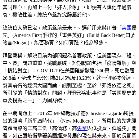
富同理心，再加上一付「好人形象」，即便有人說他年邁氣
衰、機敏性差，總統命盤終究歸屬於他。
總統位大勢已定，政策盤前景未卜。選前用來與川普「
美國
優
先」(America First)爭鋒的「重建美好」(Build Back Better)口號
箴言(Slogan)，能否務實？如何實踐？成為聚焦。
拜登聲稱，解決目前內部問題為首要政策，但美國現存「短、
中、長」問題重重，挑戰嚴峻。短期問題包括「疫情難解」與
「情結對立」，COVID-19在美國確診數達1360萬，死亡數屆
26.8萬，全球占比分別為21.45%及18.23%，就一個醫技發達、
製藥前衛的經濟大國而論，諷刺至極。至於「弗洛依德之死」
所引發的「情結對立」問題，拜登形容此事件是「美國歷史的
重要拐點之一」，力圖舒緩。
在中期問題上，2015年IMF總裁拉加德(Christine Lagarde)所提
出的經濟「新平庸時代」（New Mediocre），所意指的先進經
濟體面臨的二高二低「高債務、高
失業
與低投資、低通膨」問
題，刻正嚴峻衝擊著美國經濟發展的現在與未來。關於長期問