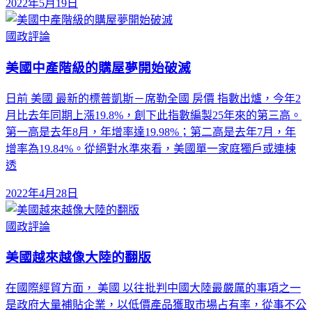
2022年5月19日
國政評論
美國中產階級的購屋夢開始破滅
日前 美國 最新的標普凱斯－席勒全國 房價 指數出爐，今年2
月比去年同期上漲19.8%，創下此指數編製25年來的第三高。
第一高是去年8月，年增率達19.98%；第二高是去年7月，年
增率為19.84%。從絕對水準來看，美國單一家庭獨戶或連棟
透
2022年4月28日
國政評論
美國越來越像大陸的翻版
在國際經貿方面， 美國 以往批判中國大陸最嚴厲的事項之一
是政府大量補貼企業，以低價產品獲取市場占有率，從事不公