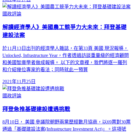
國政評論
解讀經濟學人》美國農工競爭力大未來：拜登基礎
建設法案
於11月13日出刊的經濟學人雜誌，在第33頁 美國 現況報導，
Unlocked, Infrastructure Year，作者透過訪談重量級的經濟顧問
和美國智庫學者做成報導。 以下的文章裡，我們將逐一羅列
和介紹幾位專家的看法；同時就此一預算
2021年11月25日
國政評論
拜登急推基礎建設遭遇挑戰
8月10日， 美國 參議院朝野兩黨歷經數月協商，以69票對30票
通過「基礎建設法案(Infrastructure Investment Act)」。這項號