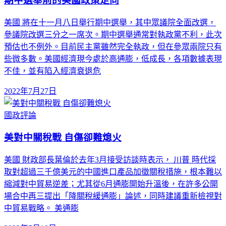
期中選舉前的美國政策走向
美國 將在十一月八日舉行期中選舉，其中眾議院全面改選，
參議院改選三分之一席次。期中選舉通常對執政黨不利，此次
預估也不例外。目前民主黨雖然完全執政，但在參眾兩院只有
些微多數。美國經濟現今處於高通膨，低成長，各項數據表現
不佳，並有陷入經濟衰退危
2022年7月27日
國政評論
美對中關稅戰 自傷卻難熄火
美國 財政部長葉倫於去年3月接受訪談時表示， 川普 時代採
取對超過三千億美元的中國進口產品加徵關稅措施，根本難以
縮減對中貿易逆差；尤其從6月通膨開始升溫後，在許多公開
場合中再三提出「降關稅緩通膨」論述，同時建議重新檢視對
中貿易戰略。 美通膨