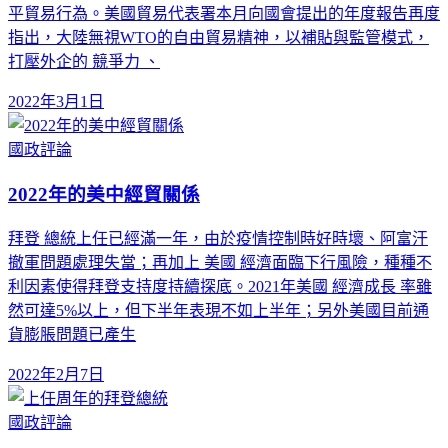
平貿易行為。美國貿易代表署本月向國會提出的年度報告再度
指出，大陸無視WTO的自由貿易精神，以補貼與監管模式，
打壓外企的 競爭力 、
2022年3月1日
國政評論
2022年的美中經貿關係
拜登 總統上任已經滿一年，由於疫情控制時好時壞、阿富汗
撤軍問題處理失當；再加上 美國 經濟面臨下行風險，種種不
利因素使得拜登支持度持續探底。2021年美國 經濟成長 率雖
然可達5%以上，但下半年表現不如上半年；另外美國目前通
貨膨脹問題已產生
2022年2月7日
國政評論