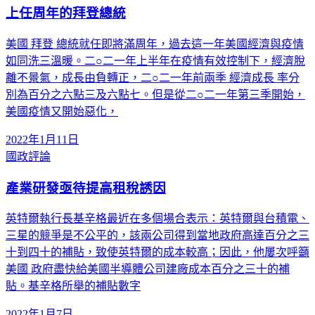
上任周年的拜登總統
美國 拜登 總統就任即將滿周年，過去這一年美國經濟與疫情
如同洗三溫暖。二○二一年上半年在疫情有效控制下，經濟脫
離不景氣，成長由負轉正，二○二一年前兩季 經濟成長 率分
別為百分之六點三及六點七。但是從二○二一年第三季開始，
美國疫情又開始惡化，
2022年1月11日
國政評論
產業研發亟待提高租稅誘因
英特爾執行長基辛格最近在多個場合表示：英特爾與台積電、
三星的競爭是不公平的，該兩公司得到當地政府高達百分之三
十到四十的補貼，致使英特爾的成本較高；因此，他屢次呼籲
美國 政府盡快給美國半導體公司建廠成本百分之三十的補
貼。基辛格所舉的補貼數字
2022年1月7日