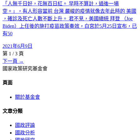
「人無千日好，花無百日紅。 早時不算計，過後一場
空。」，有人形容當前 台灣 嚴峻的疫情就像去年此時的 美國
，確診及死亡人數不斷上升。 君不見，美國總統 拜登 （Joe
Biden）上任後的施打疫苗政策奏效，白宮於5月25日宣布，已
有50
2021年6月9日
第
1
/
3
頁
下一頁 →
國家政策研究基金會
頁面
關於基金會
文章分類
國政評論
國政分析