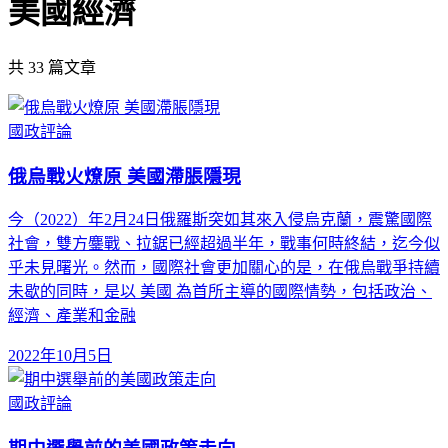
美國經濟
共
33
篇文章
國政評論
俄烏戰火燎原 美國滯脹隱現
今（2022）年2月24日俄羅斯突如其來入侵烏克蘭，震驚國際
社會，雙方鏖戰、拉鋸已經超過半年，戰事何時終結，迄今似
乎未見曙光。然而，國際社會更加關心的是，在俄烏戰爭持續
未歇的同時，是以 美國 為首所主導的國際情勢，包括政治、
經濟、產業和金融
2022年10月5日
國政評論