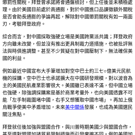
懲罰性關稅，拜登曾承諾將會通盤檢討，但上任後並未積極處
理。由於美國目前處於高通膨，對於中國進口品課徵額外關稅
是否會助長通膨的爭論再起，解除對中國懲罰關稅有如一兩面
刃，考驗拜登政府。
綜合而言，對中國採取強硬立場是美國跨黨派共識；拜登政府
方向雖未改變，但並沒有推出更具制裁力道措施，也被批評無
法與時俱進調整。甚至不少質疑在對中國壓制下，無法確保美
國的利益。
例如最近中國宣布大手筆增加對空中巴士約三七○億美元民航
機的採購，空中巴士也承諾擴大在中國研發規模，對以波音為
主的美國民航產業影響很大。美國雖已表達不滿，但中國立場
也強硬，除強調採購案是基於商業考量外，也向美國透露不可
能「左手制裁圍堵中國，右手又想獲取中國市場」。再加上俄
烏戰爭使美中矛盾增加，未來
美中關係
發展，也成為美國選民
關注焦點。
拜登就任後加強與盟國合作，與川普時期美國少與盟國合作，
甚至還對盟國加諸貿易限制措施而引發摩擦不同。例如美國加