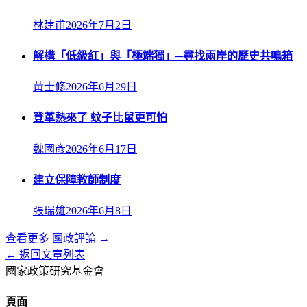
林建甫
2026年7月2日
解構「低級紅」與「極端獨」─尋找兩岸的歷史共鳴箱
黃士修
2026年6月29日
登革熱來了 蚊子比鼠更可怕
魏國彥
2026年6月17日
建立保障教師制度
張瑞雄
2026年6月8日
查看更多
國政評論
→
← 返回文章列表
國家政策研究基金會
頁面