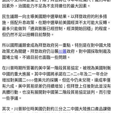
因素外，治國能力不足為不支持連任的最大因素。
民生議題一向主導美國期中選舉結果。以拜登政府的利多措
施，搭配升息政策，在期中選舉前美國經濟不太可能大反轉。
最多只能做到「通貨膨脹已經控制，經濟開始回穩」的程度，
但仍然不足以扭轉目前頽勢。
所以國際議題會成為拜登政府另一重點，特別是在對中國大陸
政策尤為關鍵。拜登政府仍沿襲
川普
政府，對中國採取制裁及
圍堵立埸，不過目前也面臨一些問題。
在川普時期所簽署的美中第一階段貿易協定，被視為美國制衡
中國的重大進展。其中中國將承諾在二○二○年及二一年合計
增加對美國二○○○億美元的採購，但迄今仍未兌現，達成率僅
有六成，美中貿易逆差仍持續增加；但拜登上任後對此並沒有
具體行動，也沒有展開對中國第二階段貿易協定談判，而引發
一些爭議。
其次，川普卸任時美國仍對約三分之二中國大陸進口產品課徵