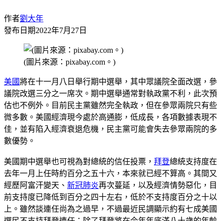
作者
劉大年
發布日期
2022年7月27日
(圖片來源：pixabay.com。)
美國
將在十一月八日舉行期中選舉，其中眾議院全面改選，參
議院改選三分之一席次。期中選舉通常對執政黨不利，此次預
估也不例外。目前民主黨雖然完全執政，但在參眾兩院只有些
微多數。美國經濟現今處於高通膨，低成長，各項數據表現不
佳，並有陷入經濟衰退危機，民主黨可能會失去參眾兩院的多
數優勢。
美國期中選舉也可視為對總統的信任投票，
拜登
總統支持度在
去年一月上任時約百分之五十六，本來就已經不算高。其間又
經歷阿富汗變天、
新冠肺炎
再次蔓延，以及經濟情勢惡化，目
前支持度已降低到百分之四十左右，低於不支持度百分之十以
上。雖然談連任尚為之過早，不過最近民調顯示約有七成美國
選民不支持拜登連任；除了拜登將在今年年底滿八十歲的年齡