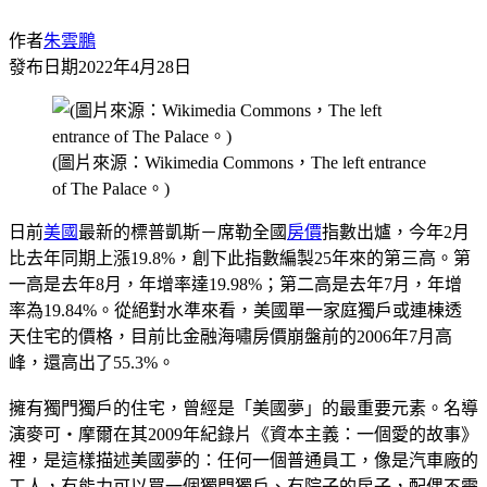
作者
朱雲鵬
發布日期
2022年4月28日
(圖片來源：Wikimedia Commons，The left entrance
of The Palace。)
日前
美國
最新的標普凱斯－席勒全國
房價
指數出爐，今年2月
比去年同期上漲19.8%，創下此指數編製25年來的第三高。第
一高是去年8月，年增率達19.98%；第二高是去年7月，年增
率為19.84%。從絕對水準來看，美國單一家庭獨戶或連棟透
天住宅的價格，目前比金融海嘯房價崩盤前的2006年7月高
峰，還高出了55.3%。
擁有獨門獨戶的住宅，曾經是「美國夢」的最重要元素。名導
演麥可‧摩爾在其2009年紀錄片《資本主義：一個愛的故事》
裡，是這樣描述美國夢的：任何一個普通員工，像是汽車廠的
工人，有能力可以買一個獨門獨戶、有院子的房子，配偶不需