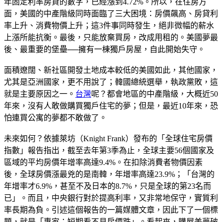
年固定利率房貸的數字，已經漲到4.72%。所以，在住房方
面，美國的中產階級同時面臨了三大困境：房價飆高、房貸利
率上升、消費物價上升；這3件事同時發生，絕非微幅的薪水
上漲所能抗衡。最後，只能放棄買房，改成用租的。美國夢最
後、最重要的堡壘──擁有一棟獨戶房屋，自此開始失守。
面積遼闊、新社區開發土地成本較低的美國如此，其他國家，
尤其是亞洲國家，更不用說了；韓國總統選舉，執政黨敗，這
就是主要原因之一。
台灣
呢？都會地區的中產階級，大概近50
年來，沒有人敢做購買獨戶住宅的夢；但是，最近10年來，恐
怕連買公寓的夢都不敢做了。
未來如何？依據萊坊（Knight Frank）發布的「全球住宅房價
指數」報告指出，截至去年第3季為止，全球主要56個國家及
區域的平均房價年增率高達9.4%。在扣除消費者物價因素
後，全球房價漲最兇的是南韓，年增率高達23.9%；「台灣的
年增率才6.9%，甚至不及日本的8.7%，只是全球的第23名而
已」。而且，中央銀行對於提高利率，又非常地保守，實質利
率長期為負。引述這個報告的一篇媒體文章，因此下了一個標
題，就是「專家：短期看不見房價跌」。看起來，購屋美夢破