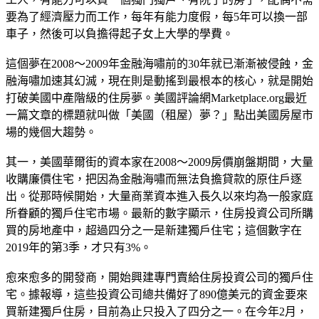
要為了經濟壓力而工作，每年有能力度假，每5年可以換一部
車子，然後可以負擔得起子女上大學的學費。
這個夢在2008～2009年金融海嘯前的30年就已漸漸被侵蝕，金
融海嘯加速其幻滅，現在則是動搖到最根本的核心，就是開始
打破美國中產階級的住房夢。美國評論網Marketplace.org最近
一篇文章的標題就叫做「美國（租屋）夢？」點出美國房屋市
場的幾個大趨勢。
其一，美國華爾街的資本家在2008～2009房價崩盤期間，大量
收購廉價住宅，把因為金融海嘯而無法負擔貸款的原住戶逐
出。從那時候開始，大量商業資本進入長久以來均為一般家庭
所眷顧的獨戶住宅市場。最新的數字顯示，住房投資公司所購
買的房地產中，超過四分之一是新建獨戶住宅；這個數字在
2019年的第3季，才只有3%。
愈來愈多的開發商，開始興建專門賣給住房投資公司的獨戶住
宅。據報導，這些投資公司總共備好了890億美元的資金要來
買新建獨戶住房，目前為止只投入了四分之一。在今年2月，