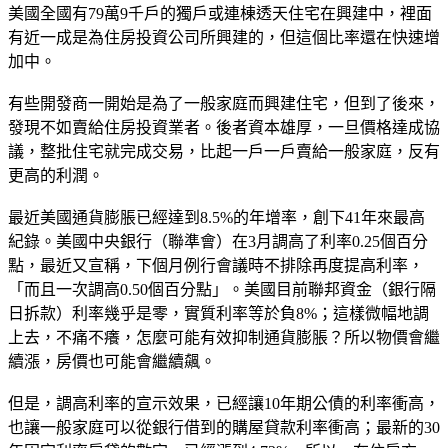
美國全國有79萬9千戶的獨戶或連棟透天住宅在興建中，裡面
有近一成是為住房投資公司所興建的，但這個比率還在快速增
加中。
有些開發商一開始是為了一般家庭而興建住宅，但到了後來，
發現不如賣給住房投資業者。後者資本雄厚，一旦價格達成協
議，整批住宅就完成交易，比起一戶一戶賣給一般家庭，反有
更高的利潤。
最近美國通貨膨脹已經達到8.5%的年增率，創下41年來最高
紀錄。美國中央銀行（聯準會）在3月調高了利率0.25個百分
點，最近又宣稱，下個月例行會議時不排除再度提高利率，
「而且一次調高0.50個百分點」。美國目前聯邦資金（銀行隔
日拆款）利率幾乎是零，實質利率等於負8%；這樣微幅地調
上去，不痛不癢，怎麼可能有效抑制通貨膨脹？所以物價會繼
續漲，房價也可能會繼續飆。
但是，調高利率的宣示效果，已經讓10年期公債的利率衝高，
也讓一般家庭可以從銀行借到的購屋貸款利率衝高；最新的30