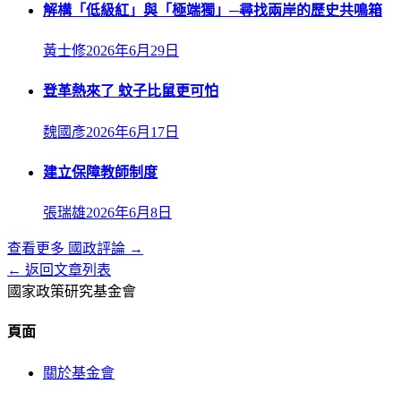
解構「低級紅」與「極端獨」─尋找兩岸的歷史共鳴箱
黃士修
2026年6月29日
登革熱來了 蚊子比鼠更可怕
魏國彥
2026年6月17日
建立保障教師制度
張瑞雄
2026年6月8日
查看更多
國政評論
→
← 返回文章列表
國家政策研究基金會
頁面
關於基金會