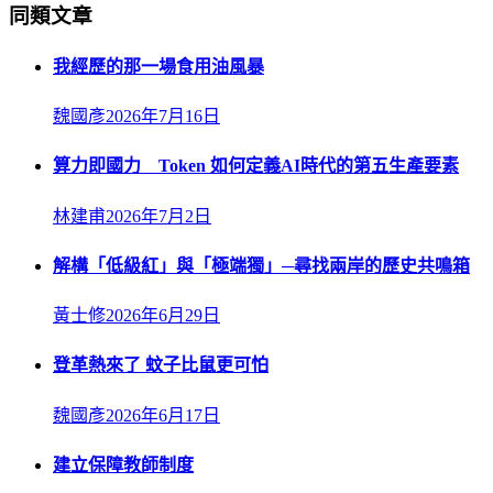
同類文章
我經歷的那一場食用油風暴
魏國彥
2026年7月16日
算力即國力 Token 如何定義AI時代的第五生產要素
林建甫
2026年7月2日
解構「低級紅」與「極端獨」─尋找兩岸的歷史共鳴箱
黃士修
2026年6月29日
登革熱來了 蚊子比鼠更可怕
魏國彥
2026年6月17日
建立保障教師制度