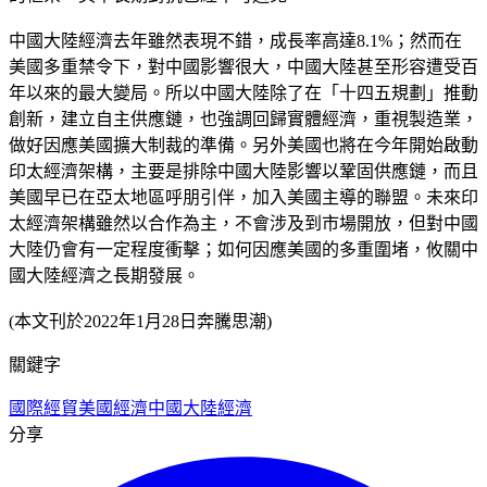
中國大陸經濟去年雖然表現不錯，成長率高達8.1%；然而在
美國多重禁令下，對中國影響很大，中國大陸甚至形容遭受百
年以來的最大變局。所以中國大陸除了在「十四五規劃」推動
創新，建立自主供應鏈，也強調回歸實體經濟，重視製造業，
做好因應美國擴大制裁的準備。另外美國也將在今年開始啟動
印太經濟架構，主要是排除中國大陸影響以鞏固供應鏈，而且
美國早已在亞太地區呼朋引伴，加入美國主導的聯盟。未來印
太經濟架構雖然以合作為主，不會涉及到市場開放，但對中國
大陸仍會有一定程度衝擊；如何因應美國的多重圍堵，攸關中
國大陸經濟之長期發展。
(本文刊於2022年1月28日奔騰思潮)
關鍵字
國際經貿
美國經濟
中國大陸經濟
分享