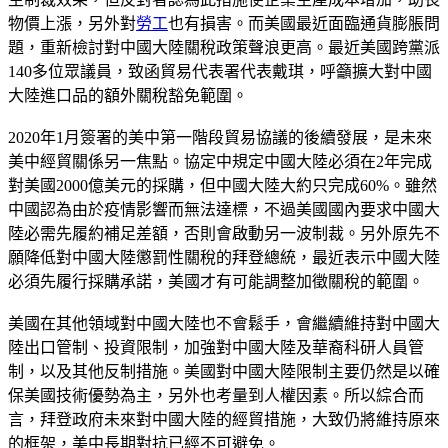
物價上漲，另外對
勞工
也有損害。而美國最近面臨通貨膨脹問
題，重新檢討對中國大陸關稅政策聲浪更高。最近美國跨黨派
140多位眾議員，致函貿易代表署代表戴琪，呼籲擴大對中國
大陸進口品的額外關稅豁免範圍。
2020年1月簽署的美中第一階段貿易協議的後續發展，是未來
美中經貿關係另一焦點。協定中規定中國大陸必須在2年完成
對美國2000億美元的採購，但中國大陸大約只完成60%。雖然
中國認為由於疫情影響而無法達標，不過美國國內要求中國大
陸必需先履約補足差額，否則會啟動另一波制裁。另外原先不
願降低對中國大陸懲罰性關稅的拜登總統，最近表示中國大陸
必須先履行採購承諾，美國才有可能調整加徵關稅的範圍。
美國在其他領域對中國大陸也不會鬆手，會繼續維持對中國大
陸出口管制、投資限制，加強對中國大陸及華裔科研人員管
制，以及其他反制措施。美國對中國大陸限制主要仍然是以確
保美國技術優勢為主，另外也考量到人權因素。所以綜合而
言，拜登政府未來對中國大陸的經貿措施，大致仍將維持原來
的框架，美中長期對抗已經不可避免。