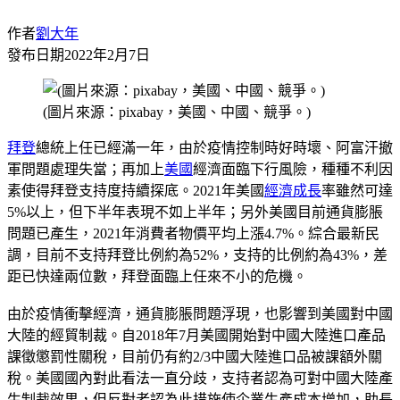
作者
劉大年
發布日期
2022年2月7日
(圖片來源：pixabay，美國、中國、競爭。)
拜登
總統上任已經滿一年，由於疫情控制時好時壞、阿富汗撤
軍問題處理失當；再加上
美國
經濟面臨下行風險，種種不利因
素使得拜登支持度持續探底。2021年美國
經濟成長
率雖然可達
5%以上，但下半年表現不如上半年；另外美國目前通貨膨脹
問題已產生，2021年消費者物價平均上漲4.7%。綜合最新民
調，目前不支持拜登比例約為52%，支持的比例約為43%，差
距已快達兩位數，拜登面臨上任來不小的危機。
由於疫情衝擊經濟，通貨膨脹問題浮現，也影響到美國對中國
大陸的經貿制裁。自2018年7月美國開始對中國大陸進口產品
課徵懲罰性關稅，目前仍有約2/3中國大陸進口品被課額外關
稅。美國國內對此看法一直分歧，支持者認為可對中國大陸產
生制裁效果，但反對者認為此措施使企業生產成本增加，助長