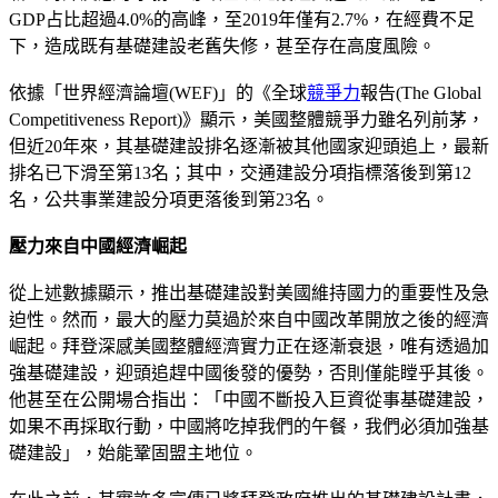
GDP占比超過4.0%的高峰，至2019年僅有2.7%，在經費不足
下，造成既有基礎建設老舊失修，甚至存在高度風險。
依據「世界經濟論壇(WEF)」的《全球
競爭力
報告(The Global
Competitiveness Report)》顯示，美國整體競爭力雖名列前茅，
但近20年來，其基礎建設排名逐漸被其他國家迎頭追上，最新
排名已下滑至第13名；其中，交通建設分項指標落後到第12
名，公共事業建設分項更落後到第23名。
壓力來自中國經濟崛起
從上述數據顯示，推出基礎建設對美國維持國力的重要性及急
迫性。然而，最大的壓力莫過於來自中國改革開放之後的經濟
崛起。拜登深感美國整體經濟實力正在逐漸衰退，唯有透過加
強基礎建設，迎頭追趕中國後發的優勢，否則僅能瞠乎其後。
他甚至在公開場合指出：「中國不斷投入巨資從事基礎建設，
如果不再採取行動，中國將吃掉我們的午餐，我們必須加強基
礎建設」，始能鞏固盟主地位。