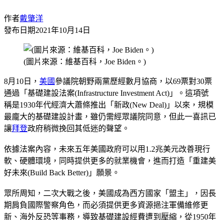
作者
戴肇洋
發布日期
2021年10月14日
(圖片來源：維基百科，Joe Biden。)
8月10日，
美國
參議院朝野兩黨歷經數月協商，以69票對30票
通過「基礎建設法案(Infrastructure Investment Act)」。這項號
稱是1930年代經濟大蕭條推出「新政(New Deal)」以來，規模
最龐大的基礎建設計畫，雖仍需經眾議院同意，但此一喜訊已
讓
拜登
政府稍微挽回其低迷的聲望。
依據法案內容，未來五年美國政府可以用1.2兆美元改善現行
軟、硬體環境，同時提供更多的就業機會，進而打造「重建美
好未來(Build Back Better)」願景。
眾所周知，二次大戰之後，美國成為西方國家「盟主」，因長
期肩負國際警察角色，而必須提供更多資源挹注軍備維修更
新、海外反恐等事務，導致基礎建設經費遭到壓縮，從1950年