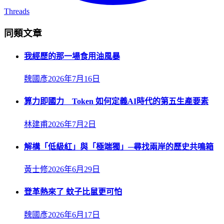
Threads
同類文章
我經歷的那一場食用油風暴
魏國彥
2026年7月16日
算力即國力 Token 如何定義AI時代的第五生產要素
林建甫
2026年7月2日
解構「低級紅」與「極端獨」─尋找兩岸的歷史共鳴箱
黃士修
2026年6月29日
登革熱來了 蚊子比鼠更可怕
魏國彥
2026年6月17日