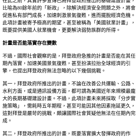
在此之前，其實許多宣傳已將拜登政府推出的基礎建設計畫，
比喻為80餘年前的「新政」，除解決經濟安全問題之外，將會
促進私有部門成長，加速刺激景氣復甦，進而擺脫經濟危機。
此項計畫被寄予極高的期望，甚至被稱為「美國就業計畫」，
既要提供美國人就業機會，更要解決弱勢族群的所得。
計畫是否能落實存在變數
不過，國際社會觀察的是，拜登政府急推的計畫是否能在其任
期內落實，加速美國景氣復甦，甚至扮演拉抬全球經濟的引
擎，也提出拜登政府無法忽略的以下幾個挑戰。
其一，拜登政府所推出的計畫，不論在改善公共運輸、公路、
水利方面，或是通訊設備方面，都可謂為美國近年來規模最龐
大的長期基礎建設計畫。不過，此項計畫未來將採取「分步實
施策略」，需耗時五年期程，甚至可能因其他因素拖延更久，
這對拜登是嚴苛的挑戰，頗讓國際社會質疑他無法在任期內完
成。
其二，拜登政府所推出的計畫，既要落實擴大發揮政府的作