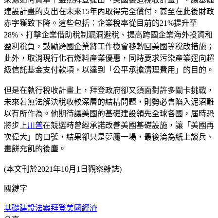
建設計畫的支出在未來15年內取得完全償付，甚至在此後財政
赤字獲致下降。這些包括：企業稅率從目前的21%提升至
28%、打擊企業借助稅制漏洞避稅、提高跨國企業海外投資和
盈利稅負，鼓勵跨國企業將工作機會移轉回美國等稅改措施；
此外，取消現行化石燃料產業優惠，同時要求污染產業逕向超
級信託基金支付款項，以達到「公平承擔清理費用」的目的。
但是在執行稅收計畫上，拜登政府卻又須面對許多關卡挑戰，
未來若無法解決稅收較深層的結構問題，則勢必會陷入泥沼難
以有所作為。他期待讓美國的基礎建設領先全球各國，屆時恐
將步上
川普
在競選時曾經承諾改善美國基礎設施，讓「美國再
次偉大」的口號，結果卻只是夢魘一場，最後淪為紙上談兵、
畫餅充飢的後塵。
(本文刊於2021年10月1日觀察雜誌)
關鍵字
基礎建設法案
拜登
美國經濟