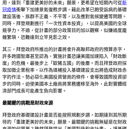
用，達到「重建更美好的未來」願景，更希望在短期內可從
新
冠疫情
衝擊下加速景氣復甦步調，藉此改革已飽受詬病的基礎
建設落後、族群不正義、不平等，以及應對氣候變遷等問題。
同時，拜登規劃進行「一次性資本投資」，以提高美國的全球
競爭力。不過，從計畫的部分政策目的加以觀察，似嫌過度龐
雜繁瑣，恐難達到立竿見影之效。
其三，拜登政府所推出的計畫將會升高聯邦政府的預算赤字，
許多跨國智庫甚至認為，實施計畫恐讓美國加速陷入「財政斷
崖」的危機，最後步上「歐豬五國」的後塵。而且拜登政府採
取加徵企業稅率，以作為填補投入基礎建設支出將造成財政赤
字的作法，勢必惡化美國投資營商的條件，會導致國際投資卻
步的同時，迫使美國本土廠商將業務遷移至海外，此對實體經
濟部門成長可能產生負向影響。
最關鍵的挑戰是財政來源
拜登政府基礎建設計畫是否能按照規劃步調，如期達到其所期
待的「重建更美好的未來」願景，最關鍵的挑戰無疑是在財政
來源如何買單？雖然拜登提出「美國製造稅收計畫」，讓基礎