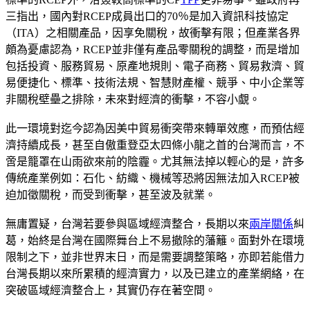
三指出，國內對RCEP成員出口的70％是加入資訊科技協定
（ITA）之相關產品，因享免關稅，故衝擊有限；但產業各界
頗為憂慮認為，RCEP並非僅有產品零關稅的調整，而是增加
包括投資、服務貿易、原產地規則、電子商務、貿易救濟、貿
易便捷化、標準、技術法規、智慧財產權、競爭、中小企業等
非關稅壁壘之排除，未來對經濟的衝擊，不容小覷。
此一環境對迄今認為因美中貿易衝突帶來轉單效應，而預估經
濟持續成長，甚至自傲重登亞太四條小龍之首的台灣而言，不
啻是籠罩在山雨欲來前的陰霾。尤其無法掉以輕心的是，許多
傳統產業例如：石化、紡織、機械等恐將因無法加入RCEP被
迫加徵關稅，而受到衝擊，甚至波及就業。
無庸置疑，台灣若要參與區域經濟整合，長期以來
兩岸關係
糾
葛，始終是台灣在國際舞台上不易撤除的藩籬。面對外在環境
限制之下，並非世界末日，而是需要調整策略，亦即若能借力
台灣長期以來所累積的經濟實力，以及已建立的產業網絡，在
突破區域經濟整合上，其實仍存在著空間。