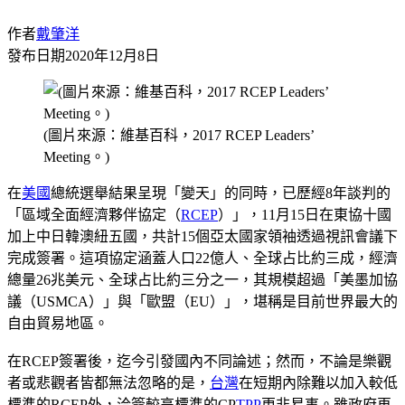
作者
戴肇洋
發布日期
2020年12月8日
(圖片來源：維基百科，2017 RCEP Leaders’
Meeting。)
在
美國
總統選舉結果呈現「變天」的同時，已歷經8年談判的
「區域全面經濟夥伴協定（
RCEP
）」，11月15日在東協十國
加上中日韓澳紐五國，共計15個亞太國家領袖透過視訊會議下
完成簽署。這項協定涵蓋人口22億人、全球占比約三成，經濟
總量26兆美元、全球占比約三分之一，其規模超過「美墨加協
議（USMCA）」與「歐盟（EU）」，堪稱是目前世界最大的
自由貿易地區。
在RCEP簽署後，迄今引發國內不同論述；然而，不論是樂觀
者或悲觀者皆都無法忽略的是，
台灣
在短期內除難以加入較低
標準的RCEP外，洽簽較高標準的CP
TPP
更非易事。雖政府再