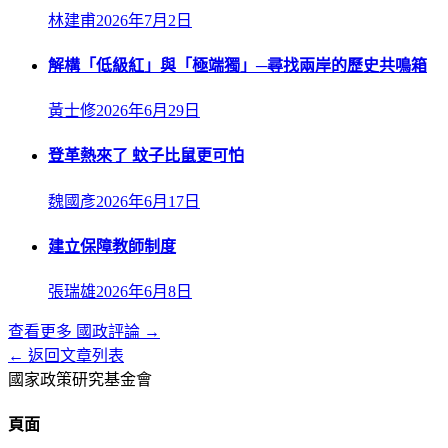
林建甫
2026年7月2日
解構「低級紅」與「極端獨」─尋找兩岸的歷史共鳴箱
黃士修
2026年6月29日
登革熱來了 蚊子比鼠更可怕
魏國彥
2026年6月17日
建立保障教師制度
張瑞雄
2026年6月8日
查看更多
國政評論
→
← 返回文章列表
國家政策研究基金會
頁面