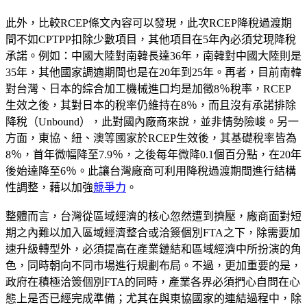
此外，比較RCEP條文內容可以發現，此次RCEP降稅過渡期
間不如CPTPP扣除少數項目，其他項目在5年內必須兌現降稅
承諾。例如：中國大陸對南韓長達36年，南韓對中國大陸則是
35年，其他國家調適期間也是在20年到25年。再者，目前南韓
對台灣、日本的綜合加工機械進口均是加徵8％稅率，RCEP
生效之後，其對日本的稅率仍維持在8％，而且沒有承諾排除
降稅（Unbound），此對國內廠商來說，並非情勢險峻。另一
方面，東協、紐、澳等國家於RCEP生效後，其基礎稅率皆為
8％，首年微幅降至7.9％，之後每年微降0.1個百分點，在20年
後始達降至6％。此讓台灣廠商可利用降稅過渡期間進行結構
性調整，藉以加強
競爭力
。
整體而言，台灣從區域經濟的核心忽然遭到擠壓，廠商面對短
期之內難以加入區域經濟整合或洽簽個別FTA之下，除需要加
速升級轉型外，必須提高在產業鏈結和區域經濟中所扮演的角
色，同時朝向不同市場進行規劃布局。不過，更加重要的是，
政府在積極洽簽個別FTA的同時，產業各界必須捫心自問在心
態上是否已經完成準備；尤其在與東協國家的連結過程中，除