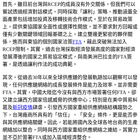
首先，雖目前台灣與RCEP的成員沒有外交關係，但我們可以
嘗試透過經濟對話模式，同時採取「讓利」策略，推動涵蓋全
面產業包括增加投資及移轉技術合作模式。至於在貿易政策
上，提供東協國家全面性或選擇性開放，並不要求對方回報或
僅有少數關鍵領域回報基礎之上，建立雙邊更緊密的夥伴關
係，進而與東協的個別國家洽簽
FTA
，藉此突破無法加入
RCEP限制。其實，過去台灣採取經濟發展高度的國家對經濟
發展滯後的國家之貿易協定模式，與南美洲巴拉圭的FTA簽
署，是透過讓利作法的成功典範。
其次，從過去30年以來全球供應鏈的發展軌跡加以觀察可以發
現，任何供應鏈網絡的成長發展條件是能力及效率，並非需要
FTA。其實，中國大陸迄今沒有與西方市場簽署任何FTA，卻
又建立讓西方國家倍感威脅的供應中心；特別是在美中貿易糾
葛及
新冠疫情
肆虐，引發西方國家重組供應網絡結構趨勢之
下，台灣廠商所具有的「信任」、「安全」條件，更是能否參
與其供應網絡關鍵。因此，若能將國內及全球各地台商的生產
網絡加以整合，同時與西方國家重組供應網絡之連結，其實力
並不亞於簽署FTA或加入區域經濟整合。