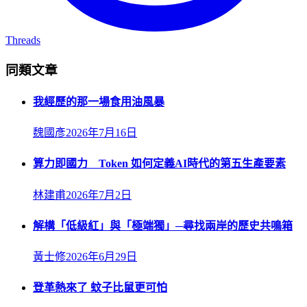
Threads
同類文章
我經歷的那一場食用油風暴
魏國彥
2026年7月16日
算力即國力 Token 如何定義AI時代的第五生產要素
林建甫
2026年7月2日
解構「低級紅」與「極端獨」─尋找兩岸的歷史共鳴箱
黃士修
2026年6月29日
登革熱來了 蚊子比鼠更可怕