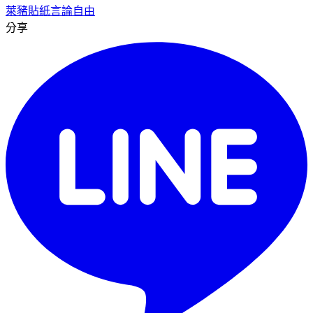
萊豬
貼紙
言論自由
分享