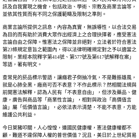
訊及自我實現之機會，包括政治、學術、宗教及商業言論等，
並依其性質而有不同之保護範疇及限制之準則。
商業言論所提供之訊息，內容為真實，無誤導性，以合法交易
為目的而有助於消費大眾作出經濟上之合理抉擇者，應受憲法
言論自由之保障。惟憲法之保障並非絕對，立法者於符合憲法
第23條規定意旨之範圍內，得以法律明確規定對之予以適當之
限制，業經本院釋字第414號、第577號及第617號解釋在案」
等語，著有明文。
查常見的菸品標示警語，讓癮君子倒抽冷氣，不是難振雄風，
就是心肺全黑，廠商可否不表意？不作此標示？然相關法規與
前開憲法解釋，認為人民有「不表意自由」，但涉及藥品、健
康，廣告與商品等「商業性言論」，相對與政治「高價值言
論」屬「低價值言論」，必依法表示清楚，不能不表意，方能
維護公共利益。
今日萊豬叩關，人心惶惶，連國民健康權，憲法健康權都不
顧，難道不違保障人權的普世價值？況且，美日於上世紀貿易