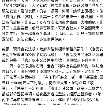
「豬產地貼紙」，人民就認，恐欲蓋彌彰，廠商必然自動配合
張貼云云。看似良策，仍掛一漏萬，何解？請領上開標章，係
「自由」非「強制」，此其一；標示若未統一，琳琅滿目，無
法取信於民，此其二；既存食安法規束之高閣，大搞貼紙，此
其三；最重要者，前開縣官辦案，可集合數人，然全國廠商，
多如牛毛，怎一起查辦？此其四；凡此四者，足見，提供豬來
源貼紙，無法安民心，亦無從保健康。
或謂：現行食安法規，政府有強制標示萊豬與罰則？《食品安
全衛生管理法第22條第1項第4款》：「食品及食品原料之容器
或外包裝，『應』以中文及通用符號，明顯標示下列事項：
……四、食品添加物名稱；混合二種以上食品添加物，以功能
性命名者，應分別標明添加物名稱。……」等語，定有明文。
《同法第47條第8款》：「有下列行為之一者，處『新臺幣3萬
元以上300萬元以下罰鍰』；情節重大者，並得命其『歇
業』、『停業』一定期間、『廢止』其公司、商業、工廠之全
部或部分登記事項，或食品業者之登錄；經廢止登錄者，1年
內不得再申請重新登錄：……八、違反第21條第1項及第2項、