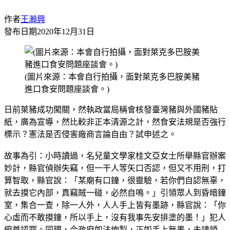
作者
王瀚興
發布日期
2020年12月31日
(圖片來源：本會自行拍攝，面對萊克多巴胺美豬
進口食安問題座談會。)
日前萊豬成功闖關，然執政當局稱會核發臺灣豬與外國豬貼
紙，廣為宣導，然比較非正本清源之計，然食安法規是否強行
標示？憲法是否侵害廠商言論自由？試申述之。
故事為引：小時讀過，名兒童文學家桂文亞女士所舉縣官辦案
妙計，縣官偵辦失竊，但一干人等矢口否認，但又不用刑，打
算智取，縣官說：「某廟有口鐘，很靈驗，若你們自認無辜，
就去摸它內部，真竊賊一碰，必然自鳴。」引領眾人到昏暗鐘
室，集合一查，除一人外，人人手上皆有墨跡，縣官說：「你
心虛而不敢摸鐘，所以手上，沒有我事先安排塗的墨！」犯人
俯首認罪。同理，今政府如法炮製，正如手上無墨，未請領