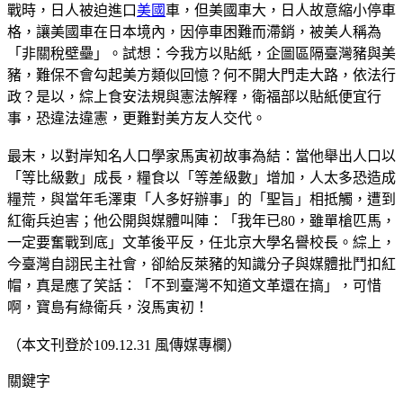
戰時，日人被迫進口
美國
車，但美國車大，日人故意縮小停車
格，讓美國車在日本境內，因停車困難而滯銷，被美人稱為
「非關稅壁壘」。試想：今我方以貼紙，企圖區隔臺灣豬與美
豬，難保不會勾起美方類似回憶？何不開大門走大路，依法行
政？是以，綜上食安法規與憲法解釋，衛福部以貼紙便宜行
事，恐違法違憲，更難對美方友人交代。
最末，以對岸知名人口學家馬寅初故事為結：當他舉出人口以
「等比級數」成長，糧食以「等差級數」增加，人太多恐造成
糧荒，與當年毛澤東「人多好辦事」的「聖旨」相抵觸，遭到
紅衛兵迫害；他公開與媒體叫陣：「我年已80，雖單槍匹馬，
一定要奮戰到底」文革後平反，任北京大學名譽校長。綜上，
今臺灣自詡民主社會，卻給反萊豬的知識分子與媒體批鬥扣紅
帽，真是應了笑話：「不到臺灣不知道文革還在搞」，可惜
啊，寶島有綠衛兵，沒馬寅初！
（本文刊登於109.12.31 風傳媒專欄）
關鍵字