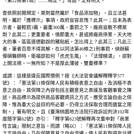
『第22條第1項』……規定。」等語，定有明文。
查依照前開規定，萊劑當然屬於「食品添加物」，且立法甚
明，屬於「應標示」事項，政府豈容怠惰？此其一；且未為表
示者，最輕罰3萬，最重300萬，重罰之下，廠商豈敢不標萊
劑？此其二；更重要者，情節重大，甚或將廠商停業，天大地
大的事，區區道德勸說的豬貼紙，怎比得上？此其三；凡此三
者，筆者百思不得其解，在以同法第46條之1刑事罰，偵辦蘇
偉碩醫師時，衛福部如何「虎虎生風」，「法理精湛」，卻對
上開法規，一無所知？不是厚此薄彼，雙重標準？
或謂：這樣是違反國際慣例？按《大法官會議解釋釋字577
號》：「憲法第11條保障人民有積極表意之自由，及消極不表
意之自由，其保障之內容包括主觀意見之表達及客觀事實之陳
述。商品標示為提供商品客觀資訊之方式，應受言論自由之保
障，惟為重大公益目的所必要，仍得立法採取合理而適當之限
制。」著有明文。且《臺灣桃園地方法院行政訴訟判決102年
度簡字第62號》亦引：「釋字第623號解釋再次重申對「商業
性言論」限制之意旨，而謂（略以）：「憲法第11條保障人民
之言論自由，乃在保障意見之自由流通，使人民有取得充分資